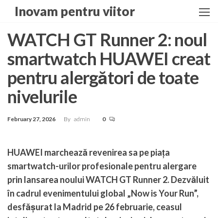
Skip
Inovam pentru viitor
to
the
WATCH GT Runner 2: noul
content
smartwatch HUAWEI creat
pentru alergători de toate
nivelurile
February 27, 2026
By
admin
0
HUAWEI marchează revenirea sa pe piața
smartwatch-urilor profesionale pentru alergare
prin lansarea noului WATCH GT Runner 2. Dezvăluit
în cadrul evenimentului global „Now is Your Run”,
desfășurat la Madrid pe 26 februarie, ceasul