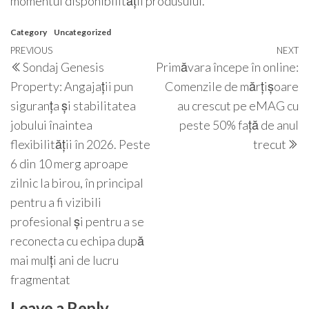
momentul disponibilității produsului.
Category
Uncategorized
Post
Previous
PREVIOUS
NEXT
N
Sondaj Genesis
Primăvara începe în online:
navigation
Post
P
Property: Angajații pun
Comenzile de mărțișoare
siguranța și stabilitatea
au crescut pe eMAG cu
jobului înaintea
peste 50% față de anul
flexibilității în 2026. Peste
trecut
6 din 10 merg aproape
zilnic la birou, în principal
pentru a fi vizibili
profesional și pentru a se
reconecta cu echipa după
mai mulți ani de lucru
fragmentat
Leave a Reply