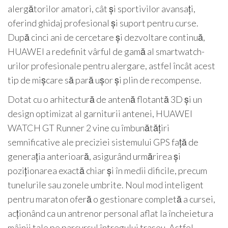
alergătorilor amatori, cât și sportivilor avansați,
oferind ghidaj profesional și suport pentru curse.
După cinci ani de cercetare și dezvoltare continuă,
HUAWEI a redefinit vârful de gamă al smartwatch-
urilor profesionale pentru alergare, astfel încât acest
tip de mișcare să pară ușor și plin de recompense.
Dotat cu o arhitectură de antenă flotantă 3D și un
design optimizat al garniturii antenei, HUAWEI
WATCH GT Runner 2 vine cu îmbunătățiri
semnificative ale preciziei sistemului GPS față de
generația anterioară, asigurând urmărirea și
poziționarea exactă chiar și în medii dificile, precum
tunelurile sau zonele umbrite. Noul mod inteligent
pentru maraton oferă o gestionare completă a cursei,
acționând ca un antrenor personal aflat la încheietura
mâinii tale pe parcursul întregului traseu. Astfel,