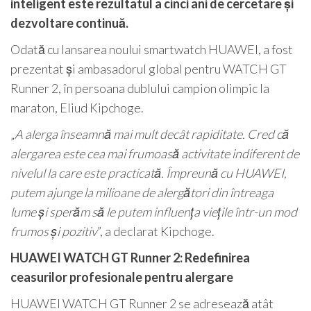
inteligent este rezultatul a cinci ani de cercetare și
dezvoltare continuă.
Odată cu lansarea noului smartwatch HUAWEI, a fost
prezentat și ambasadorul global pentru WATCH GT
Runner 2, în persoana dublului campion olimpic la
maraton, Eliud Kipchoge.
„
A alerga înseamnă mai mult decât rapiditate. Cred că
alergarea este cea mai frumoasă activitate indiferent de
nivelul la care este practicată. Împreună cu HUAWEI,
putem ajunge la milioane de alergători din întreaga
lume și sperăm să le putem influența viețile într-un mod
frumos și pozitiv
”, a declarat Kipchoge.
HUAWEI WATCH GT Runner 2: Redefinirea
ceasurilor profesionale pentru alergare
HUAWEI WATCH GT Runner 2 se adresează atât