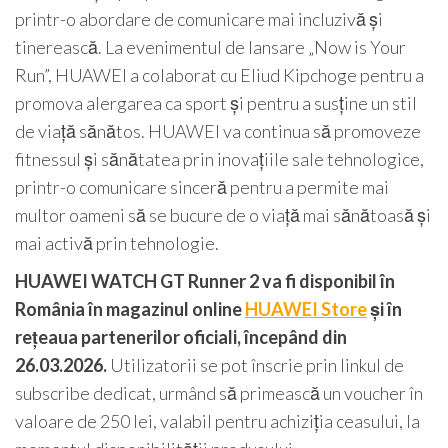
printr-o abordare de comunicare mai incluzivă și
tinerească. La evenimentul de lansare „Now is Your
Run”, HUAWEI a colaborat cu Eliud Kipchoge pentru a
promova alergarea ca sport și pentru a susține un stil
de viață sănătos. HUAWEI va continua să promoveze
fitnessul și sănătatea prin inovațiile sale tehnologice,
printr-o comunicare sinceră pentru a permite mai
multor oameni să se bucure de o viață mai sănătoasă și
mai activă prin tehnologie.
HUAWEI WATCH GT Runner 2 va fi disponibil în
România în magazinul online
HUAWEI Store
și în
rețeaua partenerilor oficiali, începând din
26.03.2026.
Utilizatorii se pot înscrie prin linkul de
subscribe dedicat, urmând să primească un voucher în
valoare de 250 lei, valabil pentru achiziția ceasului, la