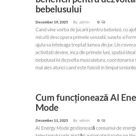
bebelusului
December 19, 2025
By
admin
0
Cand vine vorba de jucarii pentru bebelusi, cu ajut
micutii descopera primele senzatii, sunete si form
ajuta sa inteleaga treptat lumea din jur. Un covor
activitati devine, inca din primele luni, spatiul ideal
bebelusul isi dezvolta musculatura, coordonarea s
mai ales atunci cand este folosit in timpul sesiunil
Cum funcționează AI Ene
Mode
December 11, 2025
By
admin
0
AI Energy Mode gestionează consumul de energie
televizorului prin ajustări automate bazate pe tip