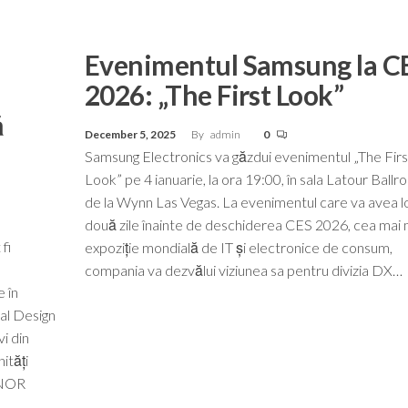
Evenimentul Samsung la C
2026: „The First Look”
ă
December 5, 2025
By
admin
0
Samsung Electronics va găzdui evenimentul „The Firs
Look” pe 4 ianuarie, la ora 19:00, în sala Latour Ball
de la Wynn Las Vegas. La evenimentul care va avea l
două zile înainte de deschiderea CES 2026, cea mai
fi
expoziție mondială de IT și electronice de consum,
compania va dezvălui viziunea sa pentru divizia DX…
 în
al Design
i din
ități
HONOR