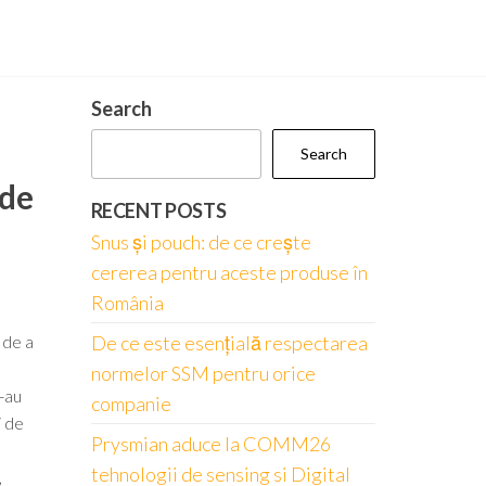
Search
Search
 de
RECENT POSTS
Snus și pouch: de ce crește
cererea pentru aceste produse în
România
 de a
De ce este esențială respectarea
normelor SSM pentru orice
-au
companie
i de
Prysmian aduce la COMM26
tehnologii de sensing si Digital
,