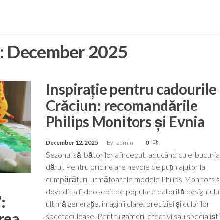
:
December 2025
Inspirație pentru cadourile
Crăciun: recomandările
Philips Monitors și Evnia
December 12, 2025
By
admin
0
Sezonul sărbătorilor a început, aducând cu el bucuria
dărui. Pentru oricine are nevoie de puțin ajutor la
cumpărături, următoarele modele Philips Monitors s
dovedit a fi deosebit de populare datorită design-ulu
:
ultimă generație, imaginii clare, preciziei și culorilor
rea
spectaculoase. Pentru gameri, creativi sau specialiști