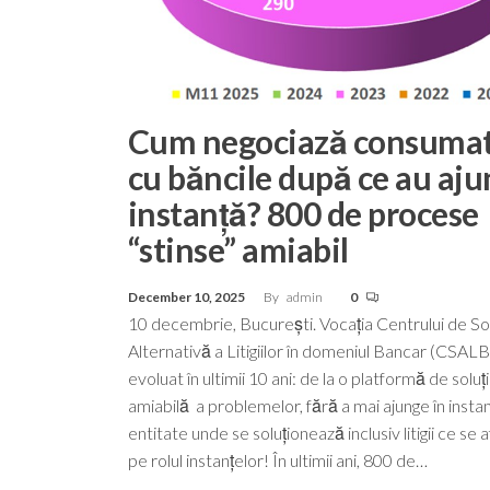
Cum negociază consumat
cu băncile după ce au aju
instanță? 800 de procese
“stinse” amiabil
December 10, 2025
By
admin
0
10 decembrie, București. Vocația Centrului de So
Alternativă a Litigiilor în domeniul Bancar (CSALB
evoluat în ultimii 10 ani: de la o platformă de solu
amiabilă a problemelor, fără a mai ajunge în instanț
entitate unde se soluționează inclusiv litigii ce se a
pe rolul instanțelor! În ultimii ani, 800 de…