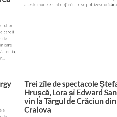
aceste modele sunt opțiuni care se potrivesc oricăru
orul lor
e care ii
as de
 in care
i atentia,
or…
rgy
Trei zile de spectacole Ștef
Hrușcă, Lora și Edward Sa
vin la Târgul de Crăciun din
Craiova
 al
ul de