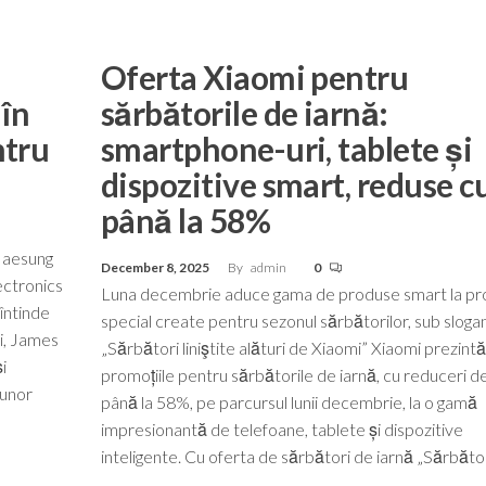
Oferta Xiaomi pentru
în
sărbătorile de iarnă:
ntru
smartphone-uri, tablete și
dispozitive smart, reduse c
până la 58%
 Jaesung
December 8, 2025
By
admin
0
ectronics
Luna decembrie aduce gama de produse smart la pr
întinde
special create pentru sezonul sărbătorilor, sub sloga
i, James
„Sărbători liniştite alături de Xiaomi” Xiaomi prezintă
i
promoțiile pentru sărbătorile de iarnă, cu reduceri d
 unor
până la 58%, pe parcursul lunii decembrie, la o gamă
impresionantă de telefoane, tablete și dispozitive
inteligente. Cu oferta de sărbători de iarnă „Sărbăto