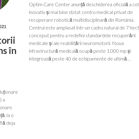
Optim Care Center anunță deschiderea oficială a cel
inovativ și mai bine dotat centru medical privat de
recuperare robotică multidisciplinară din România.
Centrul este amplasat într-un cadru natural de 7 hect
conceput pentru a redefini standardele recuperării
orii
medicale și ale reabilitării neuromotorii. Noua
ns în
infrastructură medicală ocupă peste 1.000 mp și
integrează peste 40 de echipamente de ultimă…
luționare
) a
ționare
ă, la o
flă deja