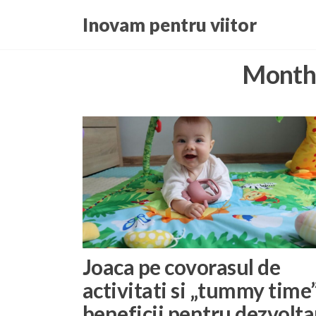
Skip
Inovam pentru viitor
to
the
Month
content
Joaca pe covorasul de
activitati si „tummy time”
beneficii pentru dezvolta