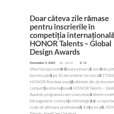
Doar câteva zile rămase
pentru înscrierile în
competiția internațional
HONOR Talents – Global
Design Awards
December 5, 2025
By
admin
0
Vineri începe numărătoarea inversă: lucrările pot 
înscrise până pe 10 decembrie (ora locală 17:00)
HONOR România anunță ultimele zile de înscriere
competiția internațională HONOR Talents – Glob
Awards, programul care conectează tinerii creativ
întreaga lume cu inovația tehnologică și cu oportun
reale de afirmare profesională. Ediția locală, 
Talents: NextGen Creators…