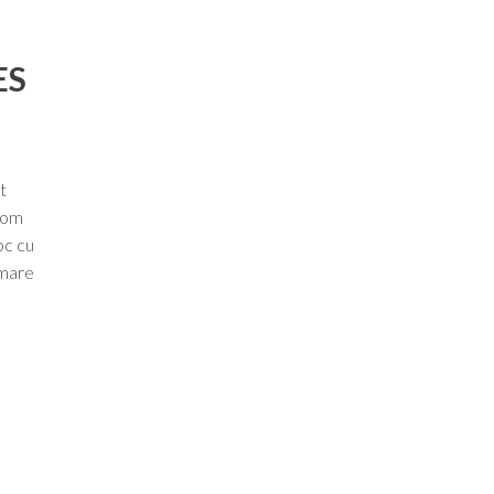
ES
t
room
oc cu
 mare