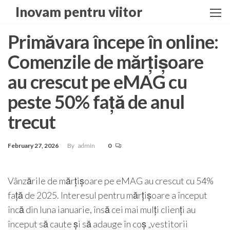
Skip
Inovam pentru viitor
to
the
Primăvara începe în online:
content
Comenzile de mărțișoare
au crescut pe eMAG cu
peste 50% față de anul
trecut
February 27, 2026
By
admin
0
Vânzările de mărțișoare pe eMAG au crescut cu 54%
față de 2025. Interesul pentru mărțișoare a început
încă din luna ianuarie, însă cei mai mulți clienți au
început să caute și să adauge în coș „vestitorii