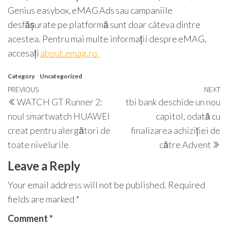
Genius easybox, eMAG Ads sau campaniile
desfășurate pe platformă sunt doar câteva dintre
acestea. Pentru mai multe informații despre eMAG,
accesați
about.emag.ro.
Category
Uncategorized
Post
Previous
PREVIOUS
NEXT
N
WATCH GT Runner 2:
tbi bank deschide un nou
navigation
Post
P
noul smartwatch HUAWEI
capitol, odată cu
creat pentru alergători de
finalizarea achiziției de
toate nivelurile
către Advent
Leave a Reply
Your email address will not be published.
Required
fields are marked
*
Comment
*