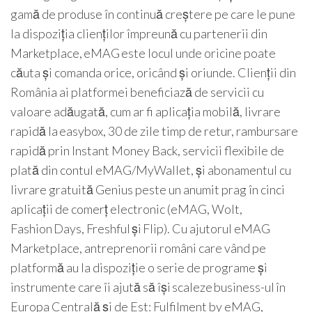
gamă de produse în continuă creștere pe care le pune
la dispoziția clienților împreună cu partenerii din
Marketplace, eMAG este locul unde oricine poate
căuta și comanda orice, oricând și oriunde. Clienții din
România ai platformei beneficiază de servicii cu
valoare adăugată, cum ar fi aplicația mobilă, livrare
rapidă la easybox, 30 de zile timp de retur, rambursare
rapidă prin Instant Money Back, servicii flexibile de
plată din contul eMAG/MyWallet, și abonamentul cu
livrare gratuită Genius peste un anumit prag în cinci
aplicații de comerț electronic (eMAG, Wolt,
Fashion Days, Freshful și Flip). Cu ajutorul eMAG
Marketplace, antreprenorii români care vând pe
platformă au la dispoziție o serie de programe și
instrumente care îi ajută să își scaleze business-ul în
Europa Centrală și de Est: Fulfilment by eMAG,