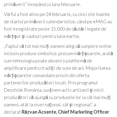
primăverii” începând cu luna februarie.
Vârful a fost atins pe 24 februarie, cu cinci zile înainte
de startul primăverii calendaristice, când pe eMAG au
fost înregistrate peste 15.000 de căutări legate de
mărțișor și cadouri pentru luna martie.
„Faptul că tot mai mulți oameni aleg să cumpere online
inclusiv produse simbolice, precum mărțișoarele, arată
cum tehnologia poate deveni o platformă de
amplificare pentru tradiții de sute de ani. Majoritatea
mărțișoarelor comandate provin din oferta
partenerilor producători locali. Prin programul
Deschide România, susținem activ artizanii și micii
producători să ajungă cu produsele lor la cât mai mulți
oameni, atât la nivel național, cât și regional”, a
declarat
Răzvan Acsente, Chief Marketing Officer