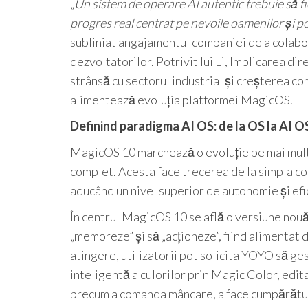
„
Un sistem de operare AI autentic trebuie să f
progres real centrat pe nevoile oamenilor și p
subliniat angajamentul companiei de a colabora
dezvoltatorilor. Potrivit lui Li, Implicarea di
strânsă cu sectorul industrial și creșterea c
alimentează evoluția platformei MagicOS.
Definind paradigma AI OS: de la OS la AI O
MagicOS 10 marchează o evoluție pe mai multe
complet. Acesta face trecerea de la simpla co
aducând un nivel superior de autonomie și efi
În centrul MagicOS 10 se află o versiune nouă
„memoreze” și să „acționeze”, fiind aliment
atingere, utilizatorii pot solicita YOYO să ges
inteligentă a culorilor prin Magic Color, edit
precum a comanda mâncare, a face cumpărături