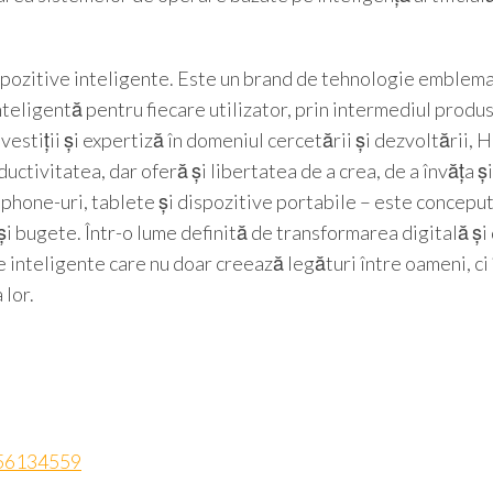
pozitive inteligente. Este un brand de tehnologie emblema
nteligentă pentru fiecare utilizator, prin intermediul produs
investiții și expertiză în domeniul cercetării și dezvoltări
ctivitatea, dar oferă și libertatea de a crea, de a învăța și
tphone-uri, tablete și dispozitive portabile – este concepu
i bugete. Într-o lume definită de transformarea digitală și
teligente care nu doar creează legături între oameni, ci î
 lor.
556134559