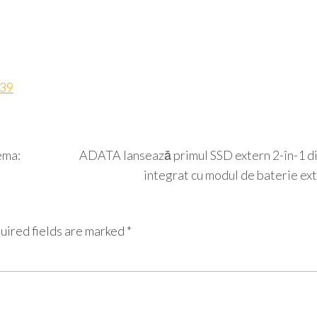
239
ema:
ADATA lansează primul SSD extern 2-în-1 di
integrat cu modul de baterie ex
uired fields are marked
*