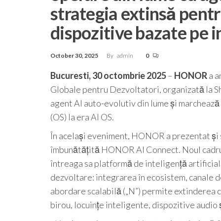
strategia extinsă pent
dispozitive bazate pe in
October 30, 2025
By
admin
0
Bucuresti, 30 octombrie 2025
–
HONOR
a a
Globale pentru Dezvoltatori, organizată la S
agent AI auto-evolutiv din lume și marchează t
(OS) la era AI OS.
În același eveniment, HONOR a prezentat și s
îmbunătățită HONOR AI Connect. Noul cadru 
întreaga sa platformă de inteligență artificială
dezvoltare: integrarea în ecosistem, canale de
abordare scalabilă („N”) permite extinderea c
birou, locuințe inteligente, dispozitive audio