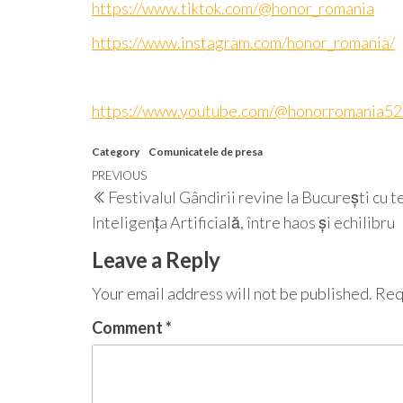
https://www.tiktok.com/@honor_romania
https://www.instagram.com/honor_romania/
https://www.youtube.com/@honorromania5
Category
Comunicatele de presa
Post
Previous
PREVIOUS
Festivalul Gândirii revine la București cu t
navigation
Post
Inteligența Artificială, între haos și echilibru
Leave a Reply
Your email address will not be published.
Req
Comment
*