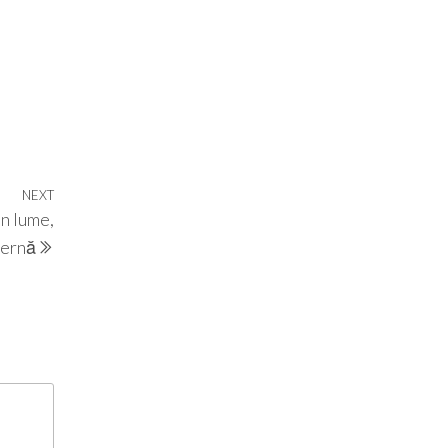
NEXT
Next
n lume,
Post
ternă