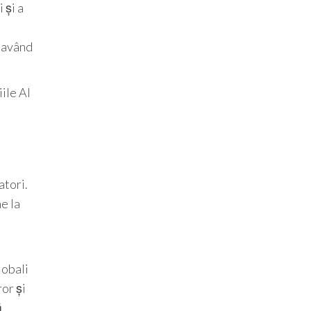
 și a
, având
ile AI
atori.
e la
m
lobali
or și
.