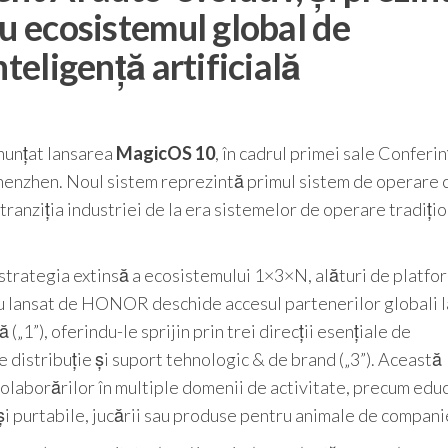
ru ecosistemul global de
teligență artificială
nunțat lansarea
MagicOS 10
, în cadrul primei sale Conferin
henzhen. Noul sistem reprezintă primul sistem de operare 
ranziția industriei de la era sistemelor de operare tradiți
trategia extinsă a ecosistemului 1×3×N, alături de platfo
lansat de HONOR deschide accesul partenerilor globali l
 („1”), oferindu-le sprijin prin trei direcții esențiale de
 distribuție și suport tehnologic & de brand („3”). Această
olaborărilor în multiple domenii de activitate, precum educ
 și purtabile, jucării sau produse pentru animale de compani