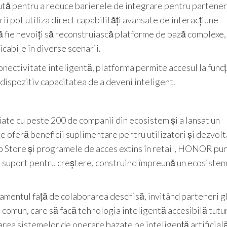
 pentru a reduce barierele de integrare pentru parteneri
i pot utiliza direct capabilități avansate de interacțiune
ă fie nevoiți să reconstruiască platforme de bază complexe
icabile în diverse scenarii.
onectivitate inteligentă, platforma permite accesul la funcți
 dispozitiv capacitatea de a deveni inteligent.
te cu peste 200 de companii din ecosistem și a lansat un
 oferă beneficii suplimentare pentru utilizatori și dezvolt
 Store și programele de acces extins în retail, HONOR pun
și suport pentru creștere, construind împreună un ecosiste
amentul față de colaborarea deschisă, invitând parteneri g
 comun, care să facă tehnologia inteligentă accesibilă tutur
area sistemelor de operare bazate pe inteligență artificială