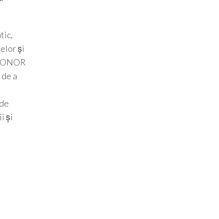
tic,
elor și
i, HONOR
 de a
t
 de
i și