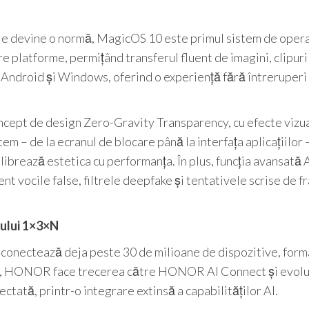
ple devine o normă, MagicOS 10 este primul sistem de oper
e platforme, permițând transferul fluent de imagini, clipur
ndroid și Windows, oferind o experiență fără întreruperi 
cept de design Zero-Gravity Transparency, cu efecte vizu
tem – de la ecranul de blocare până la interfața aplicațiilor 
ibrează estetica cu performanța. În plus, funcția avansată 
t vocile false, filtrele deepfake și tentativele scrise de f
ului 1×3×N
onectează deja peste 30 de milioane de dispozitive, form
ăzi, HONOR face trecerea către HONOR AI Connect și evol
ectată, printr-o integrare extinsă a capabilităților AI.