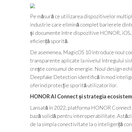
Pe măsură ce utilizarea dispozitivelor multi
industrie care elimină complet barierele dintr
și documente între dispozitive HONOR, iOS, A
eficiență sporită.
De asemenea, MagicOS 10 introduce noul con
transparente aplicate la nivelul întregului sis
crește consumul de energie. Noul design echil
Deepfake Detection identifică în mod inteligen
oferind protecție sporită utilizatorilor.
HONOR AI Connect și strategia ecosistem
Lansată în 2022, platforma HONOR Connect c
bază solidă pentru interoperabilitate. Ast
de la simpla conectivitate la o inteligență con