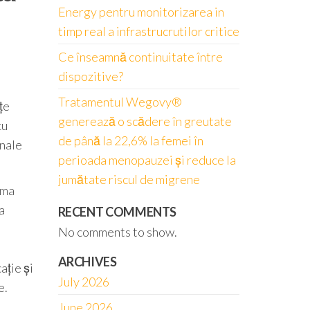
Energy pentru monitorizarea in
timp real a infrastrucrutilor critice
Ce înseamnă continuitate între
dispozitive?
Tratamentul Wegovy®
țe
generează o scădere în greutate
cu
de până la 22,6% la femei în
onale
perioada menopauzei și reduce la
jumătate riscul de migrene
rma
a
RECENT COMMENTS
No comments to show.
ARCHIVES
ație și
July 2026
e.
June 2026