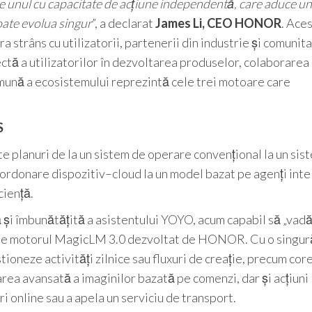
ie unul cu capacitate de acțiune independentă, care aduce un
oate evolua singur
”, a declarat
James Li, CEO HONOR
. Aces
 strâns cu utilizatorii, partenerii din industrie și comunit
rectă a utilizatorilor în dezvoltarea produselor, colaborarea
omună a ecosistemului reprezintă cele trei motoare care
S
 planuri de la un sistem de operare convențional la un sis
ordonare dispozitiv–cloud la un model bazat pe agenți intel
ciență.
 și îmbunătățită a asistentului YOYO, acum capabil să „vadă”
at de motorul MagicLM 3.0 dezvoltat de HONOR. Cu o singur
tioneze activități zilnice sau fluxuri de creație, precum core
area avansată a imaginilor bazată pe comenzi, dar și acțiuni
 online sau a apela un serviciu de transport.