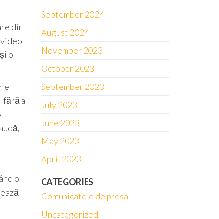
September 2024
are din
August 2024
i video
November 2023
și o
October 2023
September 2023
ale
– fără a
July 2023
AI
June 2023
raudă,
May 2023
April 2023
ând o
CATEGORIES
uează
Comunicatele de presa
Uncategorized