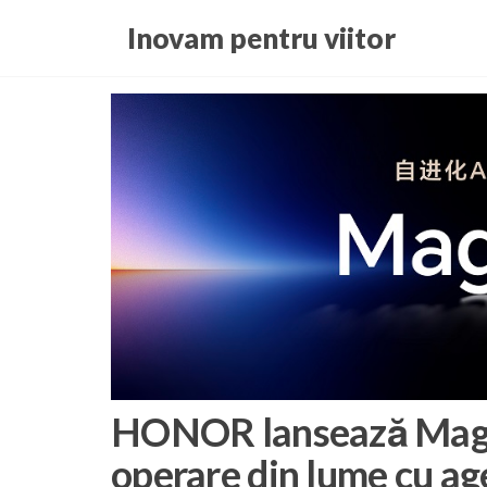
Skip
Inovam pentru viitor
to
the
content
HONOR lansează Magic
operare din lume cu age