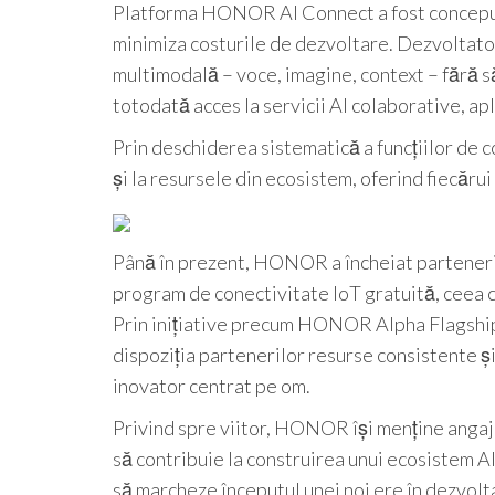
Platforma HONOR AI Connect a fost concepută
minimiza costurile de dezvoltare. Dezvoltatori
multimodală – voce, imagine, context – fără s
totodată acces la servicii AI colaborative, apl
Prin deschiderea sistematică a funcțiilor de c
și la resursele din ecosistem, oferind fiecărui
Până în prezent, HONOR a încheiat parteneria
program de conectivitate IoT gratuită, ceea ce
Prin inițiative precum HONOR Alpha Flagship
dispoziția partenerilor resurse consistente 
inovator centrat pe om.
Privind spre viitor, HONOR își menține angaj
să contribuie la construirea unui ecosistem AI
să marcheze începutul unei noi ere în dezvolt