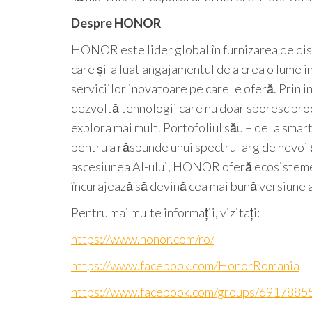
Despre HONOR
HONOR este lider global în furnizarea de dis
care și-a luat angajamentul de a crea o lume i
serviciilor inovatoare pe care le oferă. Prin 
dezvoltă tehnologii care nu doar sporesc produ
explora mai mult. Portofoliul său – de la smar
pentru a răspunde unui spectru larg de nevoi ș
ascesiunea AI-ului, HONOR oferă ecosisteme in
încurajează să devină cea mai bună versiune a
Pentru mai multe informații, vizitați:
https://www.honor.com/ro/
https://www.facebook.com/HonorRomania
https://www.facebook.com/groups/691788