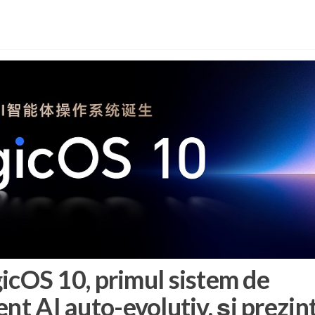
OS 10, primul sistem de
nt AI auto-evolutiv, și prezin