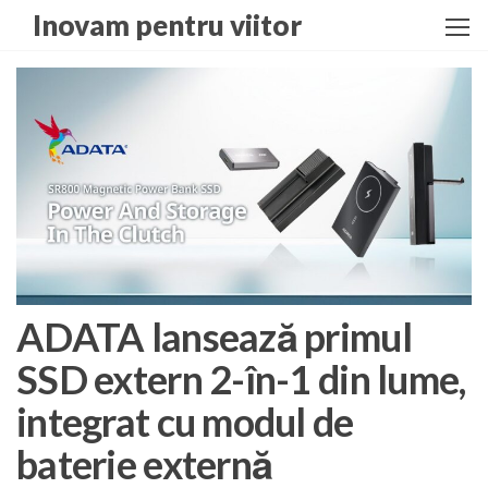
Skip
Inovam pentru viitor
to
the
content
ADATA lansează primul
SSD extern 2-în-1 din lume,
integrat cu modul de
baterie externă