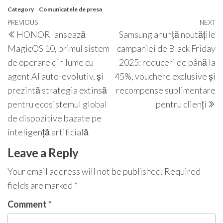
Category
Comunicatele de presa
Post
Previous
PREVIOUS
NEXT
N
HONOR lansează
Samsung anunță noutățile
navigation
Post
P
MagicOS 10, primul sistem
campaniei de Black Friday
de operare din lume cu
2025: reduceri de până la
agent AI auto-evolutiv, și
45%, vouchere exclusive și
prezintă strategia extinsă
recompense suplimentare
pentru ecosistemul global
pentru clienți
de dispozitive bazate pe
inteligență artificială
Leave a Reply
Your email address will not be published.
Required
fields are marked
*
Comment
*