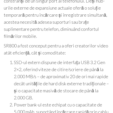
constrânși de un singur port al telefonului. Deși hub-
urile externe de expansiune actuale oferă o soluție
temporară pentru încărcare și înregistrare simultană,
acestea necesită adesea suporturi sau brațe
suplimentare pentru telefon, diminuând confortul
filmărilor mobile.
SR800 a fost conceput pentru a oferi creatorilor video
atât eficiență, cât și comoditate:
SSD-ul extern dispune de interfața USB 3.2 Gen
2×2, oferind viteze de citire/scriere de până la
2.000 MB/s – de aproximativ 20 de ori mai rapide
decât unitățile de hard disk externe tradiționale –
și o capacitate masivă de stocare de până la
2.000 GB.
Power bank-ul este echipat cu o capacitate de
5.000 mAh, suportând încărcare rapidă prin cablu