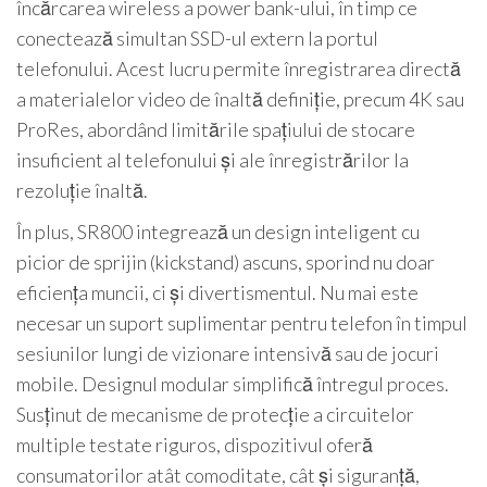
încărcarea wireless a power bank-ului, în timp ce
conectează simultan SSD-ul extern la portul
telefonului. Acest lucru permite înregistrarea directă
a materialelor video de înaltă definiție, precum 4K sau
ProRes, abordând limitările spațiului de stocare
insuficient al telefonului și ale înregistrărilor la
rezoluție înaltă.
În plus, SR800 integrează un design inteligent cu
picior de sprijin (kickstand) ascuns, sporind nu doar
eficiența muncii, ci și divertismentul. Nu mai este
necesar un suport suplimentar pentru telefon în timpul
sesiunilor lungi de vizionare intensivă sau de jocuri
mobile. Designul modular simplifică întregul proces.
Susținut de mecanisme de protecție a circuitelor
multiple testate riguros, dispozitivul oferă
consumatorilor atât comoditate, cât și siguranță,