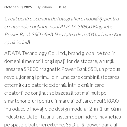
October 30, 2025
By
admin
0
Creat pentru scenarii de fotografiere mobilă și pentru
creatorii de conținut, noul ADATA SR800 Magnetic
Power Bank SSD oferă libertatea de a călători mai ușor
ca niciodată
ADATA Technology Co., Ltd., brand global de top în
domeniul memoriilor și spațiilor de stocare, anunță
lansarea SR800 Magnetic Power Bank SSD, un produs
revoluționar și primul din lume care combină stocarea
externă cu o baterie externă. Într-o eră în care
creatorii de conținut se bazează tot mai mult pe
smartphone-uri pentru filmare și editare, noul SR800
introduce o inovație de design modular 2-în-1, unică în
industrie. Datorită unui sistem de prindere magnetică
pe spatele bateriei externe, SSD-ul și power bank-ul