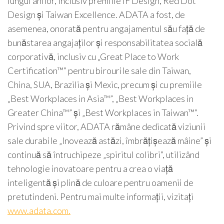
lungul anilor, inclusiv premiile iF Design, Red Dot
Design și Taiwan Excellence. ADATA a fost, de
asemenea, onorată pentru angajamentul său față de
bunăstarea angajaților și responsabilitatea socială
corporativă, inclusiv cu „Great Place to Work
Certification™” pentru birourile sale din Taiwan,
China, SUA, Brazilia și Mexic, precum și cu premiile
„Best Workplaces in Asia™”, „Best Workplaces in
Greater China™” și „Best Workplaces in Taiwan™”.
Privind spre viitor, ADATA rămâne dedicată viziunii
sale durabile „Inovează astăzi, îmbrățișează mâine” și
continuă să întruchipeze „spiritul colibri”, utilizând
tehnologie inovatoare pentru a crea o viață
inteligentă și plină de culoare pentru oamenii de
pretutindeni. Pentru mai multe informații, vizitați
www.adata.com.