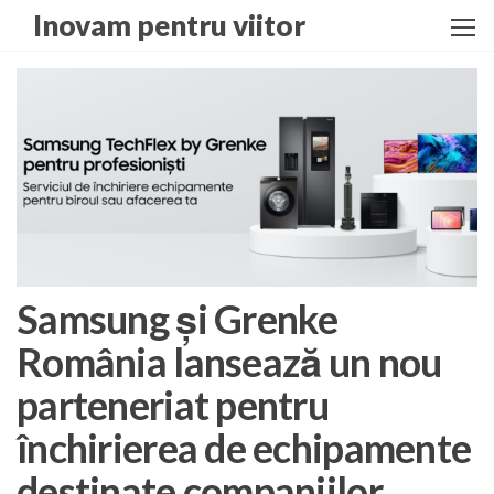
Skip
Inovam pentru viitor
to
the
content
Samsung și Grenke
România lansează un nou
parteneriat pentru
închirierea de echipamente
destinate companiilor