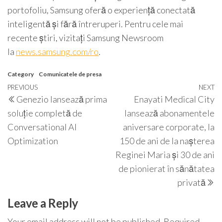
portofoliu, Samsung oferă o experiență conectată
inteligentă și fără întreruperi. Pentru cele mai
recente știri, vizitați Samsung Newsroom
la
news.samsung.com/ro
.
Category
Comunicatele de presa
Post
Previous
PREVIOUS
NEXT
N
Genezio lansează prima
Enayati Medical City
navigation
Post
P
soluție completă de
lansează abonamentele
Conversational AI
aniversare corporate, la
Optimization
150 de ani de la nașterea
Reginei Maria și 30 de ani
de pionierat în sănătatea
privată
Leave a Reply
Your email address will not be published.
Required