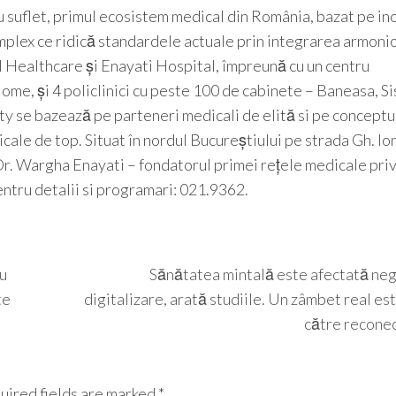
 suflet, primul ecosistem medical din România, bazat pe ino
mplex ce ridică standardele actuale prin integrarea armoni
 Healthcare și Enayati Hospital, împreună cu un centru
me, și 4 policlinici cu peste 100 de cabinete – Baneasa, Si
ty se bazează pe parteneri medicali de elită si pe conceptu
cale de top. Situat în nordul Bucureștiului pe strada Gh. I
 Dr. Wargha Enayati – fondatorul primei rețele medicale pri
ntru detalii si programari: 021.9362.
u
Sănătatea mintală este afectată neg
te
digitalizare, arată studiile. Un zâmbet real es
către recone
uired fields are marked
*