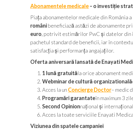
Abonamentele medicale
– o investiție str
Piața abonamentelor medicale din România a 
români
beneficiază astăzi de abonamente prin
euro
, potrivit estimărilor PwC și datelor din
pachetul standard de beneficii, iar în context
satisfacția și performanța angajaților.
Oferta aniversară lansată de Enayati Medic
1 lună gratuită
la orice abonament medi
Webminar de cultură organizatională
Acces la un
Concierge Doctor
– medic d
Programări garantate
în maximum 3 zil
Second Opinion
național și internațional
Acces la toate serviciile Enayati Medical
Viziunea din spatele campaniei