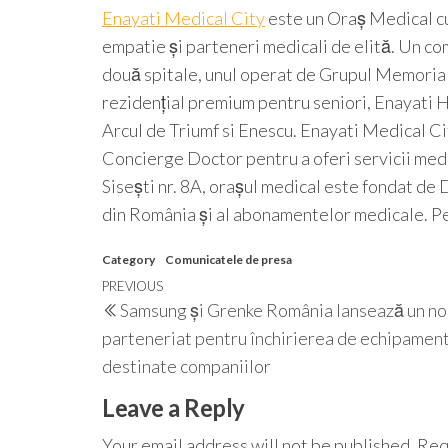
Enayati Medical City
este un Oraș Medical cu
empatie și parteneri medicali de elită. Un co
două spitale, unul operat de Grupul Memorial
rezidențial premium pentru seniori, Enayati Ho
Arcul de Triumf si Enescu. Enayati Medical Ci
Concierge Doctor pentru a oferi servicii medi
Sisești nr. 8A, orașul medical este fondat de
din România și al abonamentelor medicale. Pe
Category
Comunicatele de presa
Post
Previous
PREVIOUS
Samsung și Grenke România lansează un no
navigation
Post
parteneriat pentru închirierea de echipamen
destinate companiilor
Leave a Reply
Your email address will not be published.
Req