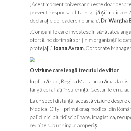
„Acest moment aniversar nu este doar despre t
prezent: responsabilitate, grijă și implicare
declarație de leadership uman.”,
Dr. Wargha 
„Companiile care investesc în sănătatea angaja
ofertă, ne dorim să sprijinim organizațiile ca
protejați.”,
Ioana Avram
, Corporate Manager,
O viziune care leagă trecutul de viitor
În plin război, Regina Maria nu a rămas la distan
lângă cei aflați în suferință. Gesturile ei nu 
La un secol distanță, această viziune despre 
Medical City – primul oraș medical din România
policlinici pluridisciplinare, imagistica, recu
reunite sub un singur acoperiș.