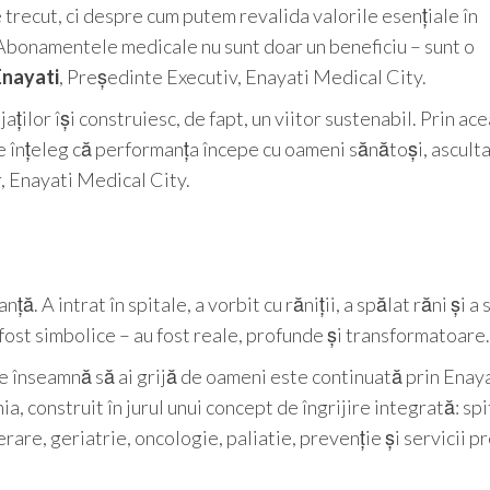
recut, ci despre cum putem revalida valorile esențiale în
. Abonamentele medicale nu sunt doar un beneficiu – sunt o
Enayati
, Președinte Executiv, Enayati Medical City.
ților își construiesc, de fapt, un viitor sustenabil. Prin ac
re înțeleg că performanța începe cu oameni sănătoși, ascultaț
 Enayati Medical City.
ță. A intrat în spitale, a vorbit cu răniții, a spălat răni și a 
au fost simbolice – au fost reale, profunde și transformatoare.
ce înseamnă să ai grijă de oameni este continuată prin Enay
, construit în jurul unui concept de îngrijire integrată: spi
perare, geriatrie, oncologie, paliatie, prevenție și servicii 