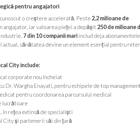
ategică pentru angajatori
cunoscut o creștere accelerată. Peste
2,2 milioane de
 angajator, iar valoarea pieței a depășit
250 de milioane 
 industrie.
7 din 10 companii mari
includ deja abonamentele
ul actual, sănătatea devine un element esențial pentru reten
al City include:
cal corporate nou încheiat
cu Dr. Wargha Enayati, pentru echipele de top managemen
edicat pentru coordonarea parcursului medical
e lucrătoare
, în rețea extinsă de specialiști
 City și partenerii săi din țară