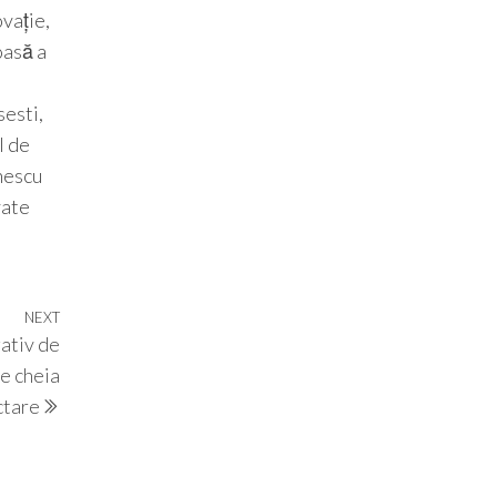
vație,
oasă a
sesti,
l de
onescu
vate
NEXT
Next
ativ de
Post
te cheia
ctare