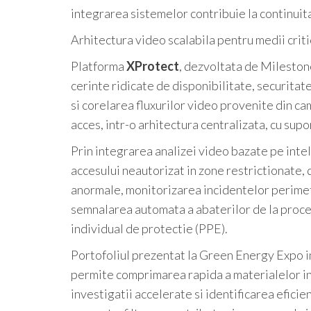
integrarea sistemelor contribuie la continuita
Arhitectura video scalabila pentru medii crit
Platforma
XProtect
, dezvoltata de Mileston
cerinte ridicate de disponibilitate, securitat
si corelarea fluxurilor video provenite din ca
acces, intr-o arhitectura centralizata, cu su
Prin integrarea analizei video bazate pe inteli
accesului neautorizat in zone restrictionate
anormale, monitorizarea incidentelor perimet
semnalarea automata a abaterilor de la proce
individual de protectie (PPE).
Portofoliul prezentat la Green Energy Expo i
permite comprimarea rapida a materialelor in
investigatii accelerate si identificarea efici