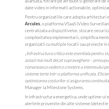
avansata, filtrare pe atribute si generare de
date video in informatii actionabile, optimiza
Pentru organizatiile care adopta arhitecturi 
Arcules
, o platforma VSaaS (Video Surveillan
centralizata a dispozitivelor, stocare securiza
complexitatea implementarii, simplifica menten
organizatii cu multiple locatii sau proiecte in
„
Infrastructura critica este esentiala pentru s
astazi mai mult decat supraveghere – presupune
romaneasca vedem o crestere a interesului pentr
sisteme terte intr-o platforma unificata. Eficie
optimizarea costurilor si asigurarea continuita
Manager la Milestone Systems.
In infrastructura energetica, unde uptime-ul 
alertele provenite din alte sisteme (detectie 