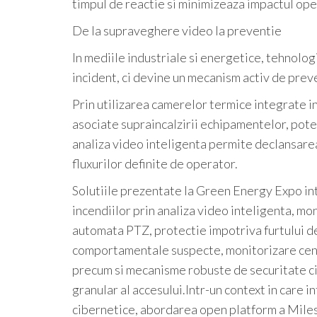
timpul de reactie si minimizeaza impactul oper
De la supraveghere video la preventie
In mediile industriale si energetice, tehnolo
incident, ci devine un mecanism activ de prev
Prin utilizarea camerelor termice integrate i
asociate supraincalzirii echipamentelor, pote
analiza video inteligenta permite declansare
fluxurilor definite de operator.
Solutiile prezentate la Green Energy Expo int
incendiilor prin analiza video inteligenta, mo
automata PTZ, protectie impotriva furtului de
comportamentale suspecte, monitorizare centr
precum si mecanisme robuste de securitate ci
granular al accesului.Intr-un context in care in
cibernetice, abordarea open platform a Milest