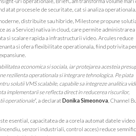
 insight-uri operationale, BriefCam transforma volume mari
nd atat procesele de securitate, cat si analiza operationala
moderne, distribuite sau hibride, Milestone propune soluti
ce as a Service) nativa in cloud, care permite administrarea
ta si scalare rapida a infrastructurii video. Arcules reduce
anta si ofera flexibilitate operationala, fiind potrivita pe
 expansiune.
tabilitatea economica si sociala, iar protejarea acesteia pres
 rezilienta operationala si integrare tehnologica. Pe piata
u solutii VMS scalabile, capabile sa integreze analitica vid
nta implementarii se reflecta direct in reducerea riscurilor,
tii operationale
”, a declarat
Donika Simeonova
, Channel B
este esential, capacitatea de a corela automat datele video
incendiu, senzori industriali, control acces) reduce semnifi