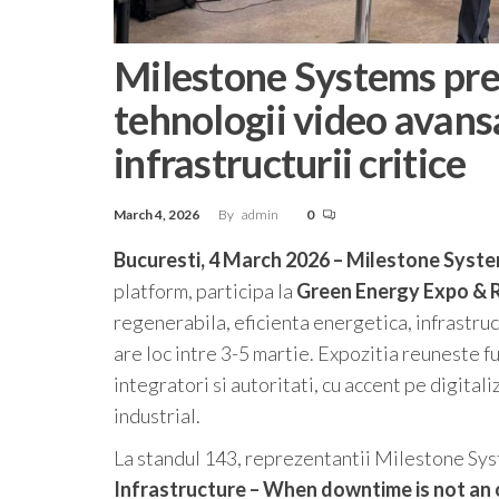
Milestone Systems pre
tehnologii video avans
infrastructurii critice
March 4, 2026
By
admin
0
Bucuresti,
4 March 2026
–
Milestone Syst
platform, participa la
Green Energy Expo & 
regenerabila, eficienta energetica, infrastruct
are loc intre 3-5 martie. Expozitia reuneste f
integratori si autoritati, cu accent pe digitali
industrial.
La standul 143, reprezentantii Milestone Sy
Infrastructure – When downtime is not an 