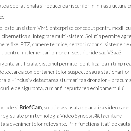
tea operationala si reducerea riscurilor in infrastructura cr
ice
e, este un sistem VMS enterprise conceput pentru medii cu
e cibernetica si integrare multi-sistem. Solutia permite ag
mere fixe, PTZ, camere termice, senzori radar si sisteme de
port pentru implementari on-premises, hibride sau VSaaS.
genta artificiala, sistemul permite identificarea in timp rea
, detectarea comportamentelor suspecte sau a stationarilor
rale – inclusiv detectarea si urmarirea dronelor – precum s
durile de siguranta, cum ar fi nepurtarea echipamentului
nclude si
BriefCam
, solutie avansata de analiza video care
registrate prin tehnologia Video Synopsis®, facilitand
enta a evenimentelor relevante. Prin functionalitati de caut