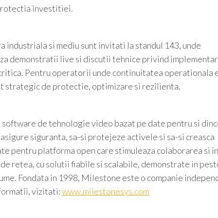
rotectia investitiei.
ura industriala si mediu sunt invitati la standul 143, unde
a demonstratii live si discutii tehnice privind implementa
 critica. Pentru operatorii unde continuitatea operationala 
 strategic de protectie, optimizare si rezilienta.
 software de tehnologie video bazat pe date pentru si dinc
asigure siguranta, sa-si protejeze activele si sa-si creasca
ate pentru platforma open care stimuleaza colaborarea si i
de retea, cu solutii fiabile si scalabile, demonstrate in pest
ga lume. Fondata in 1998, Milestone este o companie indepe
ormatii, vizitati:
www.milestonesys.com