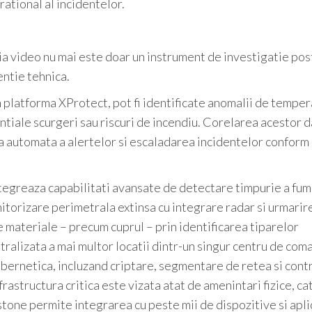
ational al incidentelor.
gia video nu mai este doar un instrument de investigatie pos
entie tehnica.
n platforma XProtect, pot fi identificate anomalii de tempe
ntiale scurgeri sau riscuri de incendiu. Corelarea acestor d
a automata a alertelor si escaladarea incidentelor conform
egreaza capabilitati avansate de detectare timpurie a fumu
nitorizare perimetrala extinsa cu integrare radar si urmarir
 materiale – precum cuprul – prin identificarea tiparelor
alizata a mai multor locatii dintr-un singur centru de com
bernetica, incluzand criptare, segmentare de retea si cont
frastructura critica este vizata atat de amenintari fizice, cat
one permite integrarea cu peste mii de dispozitive si apli