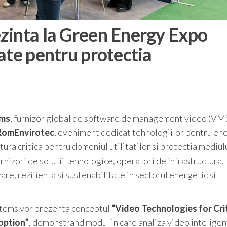
zinta la Green Energy Expo
ate pentru protectia
ems
, furnizor global de software de management video (VM
RomEnvirotec
, eveniment dedicat tehnologiilor pentru en
ura critica pentru domeniul utilitatilor si protectia mediulu
urnizori de solutii tehnologice, operatori de infrastructura,
zare, rezilienta si sustenabilitate in sectorul energetic si
stems vor prezenta conceptul
“Video Technologies for Crit
option”
, demonstrand modul in care analiza video inteligen