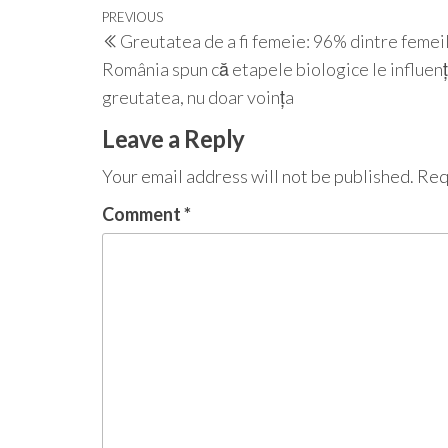
Post
Previous
PREVIOUS
Greutatea de a fi femeie: 96% dintre femei
navigation
Post
România spun că etapele biologice le influen
greutatea, nu doar voința
Leave a Reply
Your email address will not be published.
Req
Comment
*