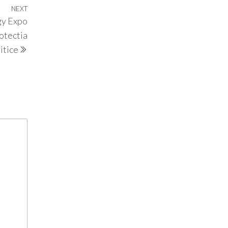
NEXT
Next
gy Expo
Post
otectia
ritice