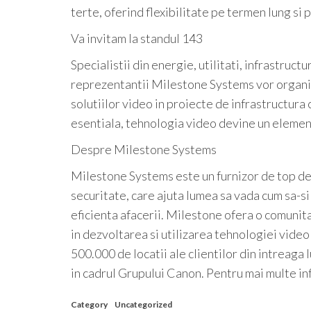
terte, oferind flexibilitate pe termen lung si p
Va invitam la standul 143
Specialistii din energie, utilitati, infrastruct
reprezentantii Milestone Systems vor organiz
solutiilor video in proiecte de infrastructura
esentiala, tehnologia video devine un element
Despre Milestone Systems
Milestone Systems este un furnizor de top de
securitate, care ajuta lumea sa vada cum sa-si 
eficienta afacerii. Milestone ofera o comunit
in dezvoltarea si utilizarea tehnologiei video 
500.000 de locatii ale clientilor din intrea
in cadrul Grupului Canon. Pentru mai multe inf
Category
Uncategorized