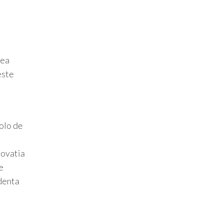
rea
este
olo de
novatia
e
ndenta