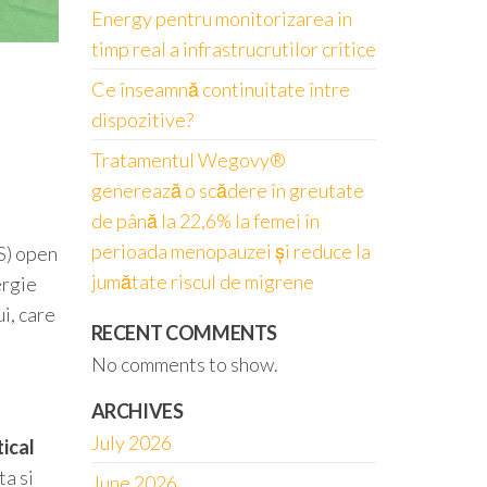
Energy pentru monitorizarea in
timp real a infrastrucrutilor critice
Ce înseamnă continuitate între
dispozitive?
Tratamentul Wegovy®
generează o scădere în greutate
de până la 22,6% la femei în
perioada menopauzei și reduce la
S) open
jumătate riscul de migrene
ergie
i, care
RECENT COMMENTS
No comments to show.
ARCHIVES
July 2026
ical
ta si
June 2026