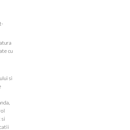
t-
ratura
ate cu
lui si
e
anda,
rol
 si
catii