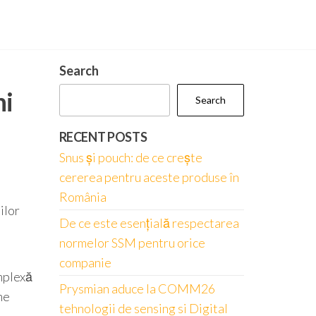
Search
ni
Search
RECENT POSTS
Snus și pouch: de ce crește
cererea pentru aceste produse în
România
ilor
De ce este esențială respectarea
normelor SSM pentru orice
companie
omplexă
Prysmian aduce la COMM26
me
tehnologii de sensing si Digital