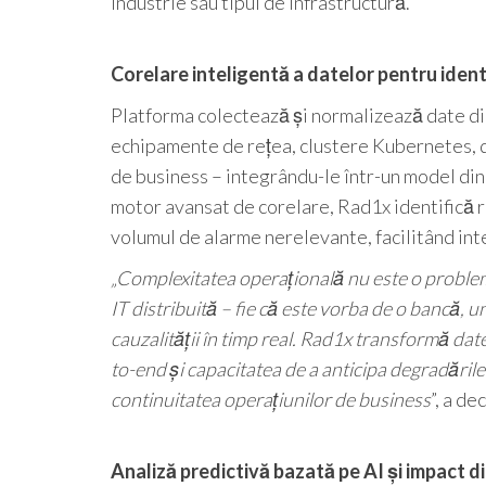
industrie sau tipul de infrastructură.
Corelare inteligentă a datelor pentru ident
Platforma colectează și normalizează date din 
echipamente de rețea, clustere Kubernetes, da
de business – integrându-le într-un model din
motor avansat de corelare, Rad1x identifică r
volumul de alarme nerelevante, facilitând inte
„Complexitatea operațională nu este o problem
IT distribuită – fie că este vorba de o bancă, 
cauzalității în timp real. Rad1x transformă date
to-end și capacitatea de a anticipa degradările 
continuitatea operațiunilor de business
”, a d
Analiză predictivă bazată pe AI și impact d