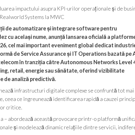
luarea impactului asupra KPI-urilor operaționale și de busi
ul Realworld Systems la MWC
ții de automatizare și integrare software pentru
ndez cu același nume, anunță lansarea oficială a platform
6, cel mai important eveniment global dedicat industri
formă de Service Assurance și IT Operations bazată pe 
i telecom în tranziția către Autonomous Networks Level 4
ng, retail, energie sau sănătate, oferind vizibilitate
e de analiză predictivă.
ează infrastructuri digitale complexe se confruntă tot mai
, ceea ce îngreunează identificarea rapidă a cauzei princip
or critice.
ia – abordează această provocare printr-o platformă unific
onale și modelează dinamic relațiile dintre servicii, indifer