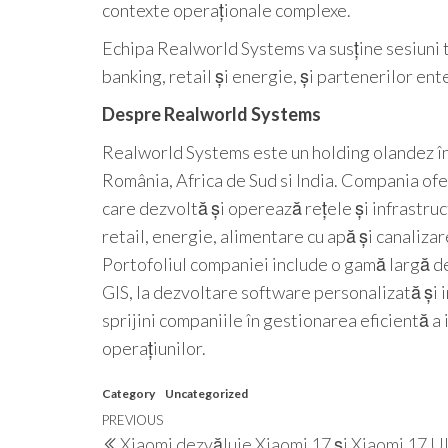
contexte operaționale complexe.
Echipa Realworld Systems va susține sesiuni te
banking, retail și energie, și partenerilor ent
Despre Realworld Systems
Realworld Systems este un holding olandez înf
România, Africa de Sud si India. Compania ofer
care dezvoltă și operează rețele și infrastruc
retail, energie, alimentare cu apă și canalizare
Portofoliul companiei include o gamă largă de
GIS, la dezvoltare software personalizată și 
sprijini companiile în gestionarea eficientă a i
operațiunilor.
Category
Uncategorized
Post
Previous
PREVIOUS
Xiaomi dezvăluie Xiaomi 17 și Xiaomi 17 Ul