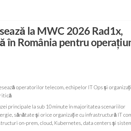
nsează la MWC 2026 Rad1x,
ă în România pentru operațiu
esează operatorilor telecom, echipelor IT Ops și organizați
ritică
zei principale la sub 10 minute în majoritatea scenariilor
nergie, sănătate și orice organizație cu infrastructură IT c
structuri on-prem, cloud, Kubernetes, data centers și siste