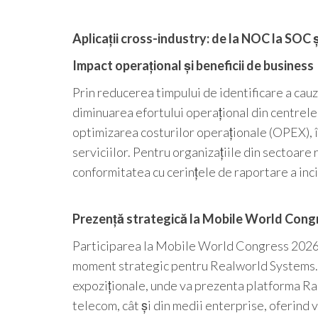
Aplicații cross-industry: de la NOC la SOC 
Impact operațional și beneficii de business
Prin reducerea timpului de identificare a cauz
diminuarea efortului operațional din centrele
optimizarea costurilor operaționale (OPEX), î
serviciilor. Pentru organizațiile din sectoar
conformitatea cu cerințele de raportare a inc
Prezență strategică la Mobile World Cong
Participarea la Mobile World Congress 2026,
moment strategic pentru Realworld Systems. C
expoziționale, unde va prezenta platforma Rad1
telecom, cât și din medii enterprise, oferind v