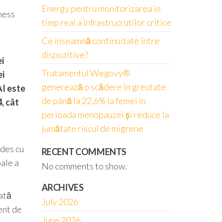
Energy pentru monitorizarea in
ness
timp real a infrastrucrutilor critice
Ce înseamnă continuitate între
dispozitive?
ei
Tratamentul Wegovy®
ei
generează o scădere în greutate
AI este
de până la 22,6% la femei în
, cât
perioada menopauzei și reduce la
jumătate riscul de migrene
 des cu
RECENT COMMENTS
ale a
No comments to show.
ARCHIVES
ată
July 2026
ent de
June 2026