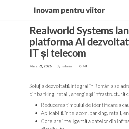
Skip
Inovam pentru viitor
to
the
Realworld Systems la
content
platforma AI dezvoltat
IT și telecom
March 2, 2026
By
admin
0
Soluția dezvoltată integral în România se adr
din banking, retail, energie și infrastructură c
Reducerea timpului de identificare a cau
Aplicabilă în telecom, banking, retail, e
Corelare inteligentă a datelor din infra