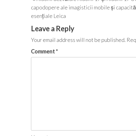
navigation
Post
capodopere ale imagisticii mobile și capacită
esențiale Leica
Leave a Reply
Your email address will not be published.
Req
Comment
*