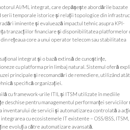
 motorul AI/ML integrat, care depășește abordările bazate
d serii temporale istorice și relații topologice din infrastruc
adări iminente și evaluează impactul tehnic asupra KPI-
nța tranzacțiilor financiare și disponibilitatea platformelor 
 din rețeaua core a unui operator telecom sau stabilitatea
țional integrat și o bază extinsă de cunoștințe,
oneze cu platforma prin limbaj natural. Sistemul oferă expli
auzei principale și recomandări de remediere, utilizând atât
ehnică specifică organizației.
lă cu framework-urile ITIL și ITSM utilizate în mediile
țe deschise pentru managementul performanței serviciilor 
 inventarului de servicii și automatizarea controlată a acți
ă integrarea cu ecosistemele IT existente – OSS/BSS, ITSM,
ine evoluția către automatizare avansată.