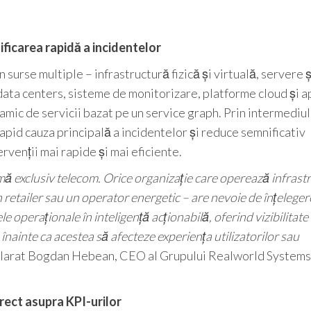
ificarea rapidă a incidentelor
surse multiple – infrastructură fizică și virtuală, servere ș
ta centers, sisteme de monitorizare, platforme cloud și ap
amic de servicii bazat pe un service graph. Prin intermediul
apid cauza principală a incidentelor și reduce semnificativ
rvenții mai rapide și mai eficiente.
ă exclusiv telecom. Orice organizație care operează infrast
un retailer sau un operator energetic – are nevoie de înțelege
le operaționale în inteligență acționabilă, oferind vizibilitate
înainte ca acestea să afecteze experiența utilizatorilor sau
eclarat Bogdan Hebean, CEO al Grupului Realworld Systems
irect asupra KPI-urilor