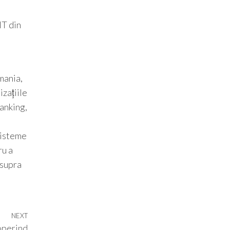
IT din
mania,
izațiile
banking,
sisteme
ru a
asupra
NEXT
Next
coperind