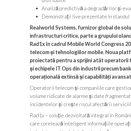
distribuite
Analiză predictivă a degradărilor și eva
Demonstrații live prezentate în stand
Realworld Systems, furnizor global de solu
infrastructuri critice, parte a grupului ola
Rad1x în cadrul Mobile World Congress 202
telecom și tehnologiilor mobile. Noua plat
proiectată pentru a sprijini atât operatori
și echipele IT Ops din industrii precum banki
operațională extinsă și capabilități avansat
Operatorii telecom și companiile care gestion
volume ridicate de alarme și date fragmentate
incidentelor și crește riscul afectării serviciil
Rad1x – soluție dezvoltată integral în Român
care corelează inteligent informațiile operați