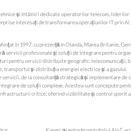
hnice și întâlniri dedicate operatorilor telecom, liderilor 
erprise interesați de transformarea operațiunilor IT prin AI.
iințat în 1997, cu prezență în Olanda, Marea Britanie, Ger
ă servicii profesionale și soluții de integrare pentru organ
turi pentru servicii distribuite geografic: telecomunicații, 
, transportul și distribuția energiei electrice și a gazului.
 servicii, de la consultanță strategică și implementare de 
integrare de soluții complexe. Acestea sunt concepute pent
nfrastructurii critice, oferind vizibilitate și control sporit 
tra:
Xiaomi își extinde portofoliul AIoT, a