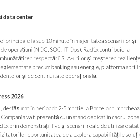
și data center
ei principale la sub 10 minute în majoritatea scenariilor și
 de operațiuni (NOC, SOC, IT Ops), Rad1x contribuie la
mbunătățirea respectării SLA-urilor și creșterea reziliențe
e reglementate precum banking sau energie, platforma spriji
identelor și de continuitate operațională.
ress 2026
 desfășurat în perioada 2-5 martie la Barcelona, marcheaz
ompania va fi prezentă cu un stand dedicat în cadrul zone
x prin demonstrații live și scenarii reale de utilizare atât
izitatorilor oportunitatea de a explora capabilitățile soluție