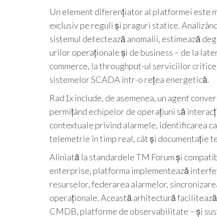
Un element diferențiator al platformei este
exclusiv pe reguli și praguri statice. Analizân
sistemul detectează anomalii, estimează degr
urilor operaționale și de business – de la late
commerce, la throughput-ul serviciilor critice
sistemelor SCADA într-o rețea energetică.
Rad1x include, de asemenea, un agent conversa
permițând echipelor de operațiuni să interacți
contextuale privind alarmele, identificarea c
telemetrie în timp real, cât și documentație t
Aliniată la standardele TM Forum și compatibi
enterprise, platforma implementează interfe
resurselor, federarea alarmelor, sincronizarea
operaționale. Această arhitectură faciliteaz
CMDB, platforme de observabilitate – și susț