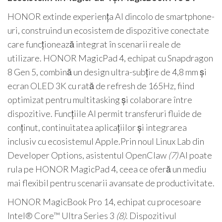
HONOR extinde experiența AI dincolo de smartphone-
uri, construind un ecosistem de dispozitive conectate
care funcționează integrat în scenarii reale de
utilizare. HONOR MagicPad 4, echipat cu Snapdragon
8 Gen 5, combină un design ultra-subțire de 4,8 mm și
ecran OLED 3K cu rată de refresh de 165Hz, fiind
optimizat pentru multitasking și colaborare între
dispozitive. Funcțiile AI permit transferuri fluide de
conținut, continuitatea aplicațiilor și integrarea
inclusiv cu ecosistemul Apple.Prin noul Linux Lab din
Developer Options, asistentul OpenClaw
(7)
AI poate
rula pe HONOR MagicPad 4, ceea ce oferă un mediu
mai flexibil pentru scenarii avansate de productivitate.
HONOR MagicBook Pro 14, echipat cu procesoare
Intel® Core™ Ultra Series 3
(8)
. Dispozitivul