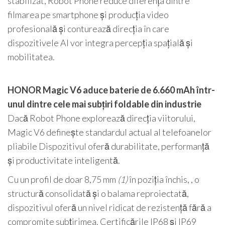
stabilizat, Robot Phone reduce diferența dintre
filmarea pe smartphone și producția video
profesională și conturează direcția în care
dispozitivele AI vor integra percepția spațială și
mobilitatea.
HONOR Magic V6 aduce baterie de 6.660 mAh într-
unul dintre cele mai subțiri foldable din industrie
Dacă Robot Phone explorează direcția viitorului,
Magic V6 definește standardul actual al telefoanelor
pliabile Dispozitivul oferă durabilitate, performanță
și productivitate inteligentă.
Cu un profil de doar 8,75 mm
(1)
în poziția închis, , o
structură consolidată și o balama reproiectată,
dispozitivul oferă un nivel ridicat de rezistență fără a
compromite subțirimea. Certificările IP68 și IP69