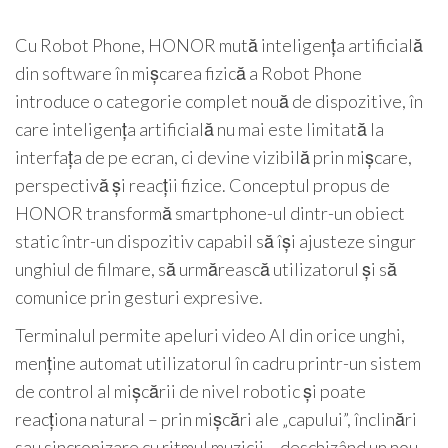
Cu Robot Phone, HONOR mută inteligența artificială
din software în mișcarea fizică a Robot Phone
introduce o categorie complet nouă de dispozitive, în
care inteligența artificială nu mai este limitată la
interfața de pe ecran, ci devine vizibilă prin mișcare,
perspectivă și reacții fizice. Conceptul propus de
HONOR transformă smartphone-ul dintr-un obiect
static într-un dispozitiv capabil să își ajusteze singur
unghiul de filmare, să urmărească utilizatorul și să
comunice prin gesturi expresive.
Terminalul permite apeluri video AI din orice unghi,
menține automat utilizatorul în cadru printr-un sistem
de control al mișcării de nivel robotic și poate
reacționa natural – prin mișcări ale „capului”, înclinări
sau sincronizare cu ritmul muzicii – deschizând un nou