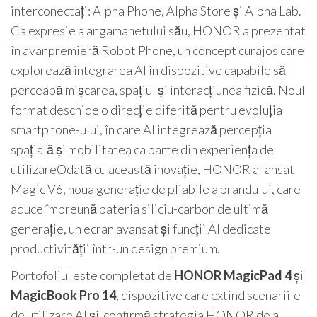
interconectați: Alpha Phone, Alpha Store și Alpha Lab.
Ca expresie a angamanetului său, HONOR a prezentat
în avanpremieră Robot Phone, un concept curajos care
explorează integrarea AI în dispozitive capabile să
perceapă mișcarea, spațiul și interacțiunea fizică. Noul
format deschide o direcție diferită pentru evoluția
smartphone-ului, în care AI integrează percepția
spațială și mobilitatea ca parte din experiența de
utilizareOdată cu această inovație, HONOR a lansat
Magic V6, noua generație de pliabile a brandului, care
aduce împreună bateria siliciu-carbon de ultimă
generație, un ecran avansat și funcții AI dedicate
productivității într-un design premium.
Portofoliul este completat de
HONOR MagicPad 4
și
MagicBook Pro 14
, dispozitive care extind scenariile
de utilizare AI și confirmă strategia HONOR de a