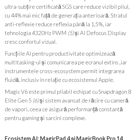
ultra-subțire certificată SGS care reduce vizibil pliul,
cu 44% mai mic față de generația anterioară. Stratul
anti-reflexie reduce reflexia până la 1,5%, iar
tehnologia 4320Hz PWM
(5)
și AI Defocus Display
cresc confortul vizual.
Funcțiile AI pentru productivitate optimizează
multitasking-ul și comunicarea pe ecranul extins ,iar
instrumentele cross-ecosystem permit integrarea
fluidă, inclusiv în relație cu ecosistemul Apple.
Magic V6 este primul pliabil echipat cu Snapdragon 8
Elite Gen 5
(6)
și sistem avansat de răcire cu cameră
de vapori, ceea ce asigură performanță constantă
pentru gaming și sarcini complexe.
Ecosistem AI: MagicPad 4 și MagicBook Pro 14