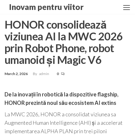
Skip
Inovam pentru viitor
to
the
HONOR consolidează
content
viziunea AI la MWC 2026
prin Robot Phone, robot
umanoid și Magic V6
March 2, 2026
By
admin
0
De la inovații în robotică la dispozitive flagship,
HONOR prezintă noul său ecosistem AI extins
La MWC 2026, HONOR a consolidat viziunea sa
Augmented Human Intelligence (AHI) și a accelerat
implementarea ALPHA PLAN prin trei piloni