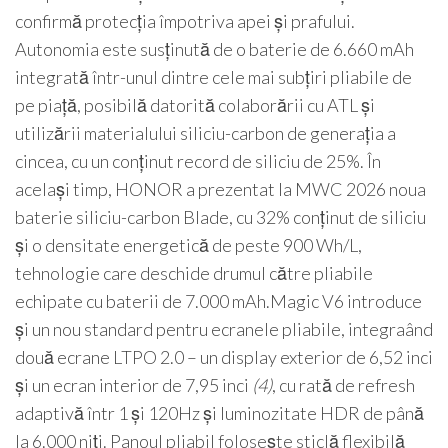
confirmă protecția împotriva apei și prafului.
Autonomia este susținută de o baterie de 6.660 mAh
integrată într-unul dintre cele mai subțiri pliabile de
pe piață, posibilă datorită colaborării cu ATL și
utilizării materialului siliciu-carbon de generația a
cincea, cu un conținut record de siliciu de 25%. În
același timp, HONOR a prezentat la MWC 2026 noua
baterie siliciu-carbon Blade, cu 32% conținut de siliciu
și o densitate energetică de peste 900 Wh/L,
tehnologie care deschide drumul către pliabile
echipate cu baterii de 7.000 mAh.Magic V6 introduce
și un nou standard pentru ecranele pliabile, integraând
două ecrane LTPO 2.0 – un display exterior de 6,52 inci
și un ecran interior de 7,95 inci
(4)
, cu rată de refresh
adaptivă într 1 și 120Hz și luminozitate HDR de până
la 6.000 niți. Panoul pliabil folosește sticlă flexibilă