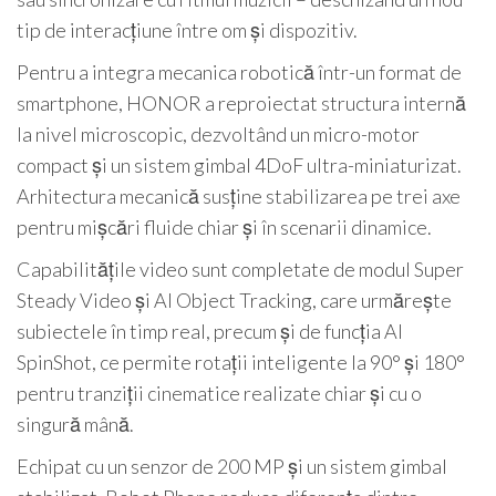
tip de interacțiune între om și dispozitiv.
Pentru a integra mecanica robotică într-un format de
smartphone, HONOR a reproiectat structura internă
la nivel microscopic, dezvoltând un micro-motor
compact și un sistem gimbal 4DoF ultra-miniaturizat.
Arhitectura mecanică susține stabilizarea pe trei axe
pentru mișcări fluide chiar și în scenarii dinamice.
Capabilitățile video sunt completate de modul Super
Steady Video și AI Object Tracking, care urmărește
subiectele în timp real, precum și de funcția AI
SpinShot, ce permite rotații inteligente la 90° și 180°
pentru tranziții cinematice realizate chiar și cu o
singură mână.
Echipat cu un senzor de 200 MP și un sistem gimbal