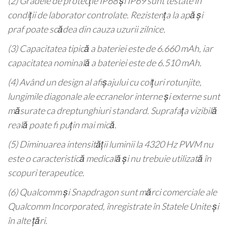
(2) Gradele de protecție IP68 și IP69 sunt testate în
condiții de laborator controlate. Rezistența la apă și
praf poate scădea din cauza uzurii zilnice.
(3) Capacitatea tipică a bateriei este de 6.660 mAh, iar
capacitatea nominală a bateriei este de 6.510 mAh.
(4) Având un design al afișajului cu colțuri rotunjite,
lungimile diagonale ale ecranelor interne și externe sunt
măsurate ca dreptunghiuri standard. Suprafața vizibilă
reală poate fi puțin mai mică.
(5) Diminuarea intensității luminii la 4320 Hz PWM nu
este o caracteristică medicală și nu trebuie utilizată în
scopuri terapeutice.
(6) Qualcomm și Snapdragon sunt mărci comerciale ale
Qualcomm Incorporated, înregistrate în Statele Unite și
în alte țări.