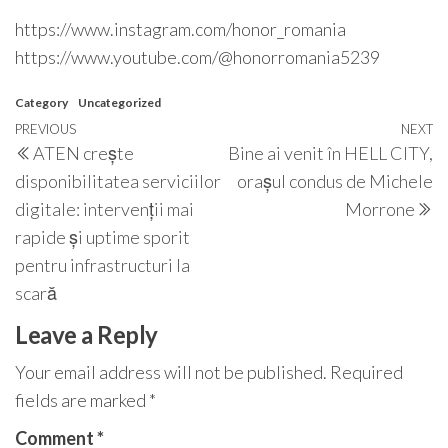
https://www.instagram.com/honor_romania
https://www.youtube.com/@honorromania5239
Category
Uncategorized
Post
Previous
PREVIOUS
NEXT
N
ATEN crește
Bine ai venit în HELL CITY,
navigation
Post
P
disponibilitatea serviciilor
orașul condus de Michele
digitale: intervenții mai
Morrone
rapide și uptime sporit
pentru infrastructuri la
scară
Leave a Reply
Your email address will not be published.
Required
fields are marked
*
Comment
*