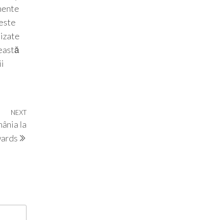
amente
ceste
lizate
ceastă
ii
NEXT
Next
ânia la
Post
ards