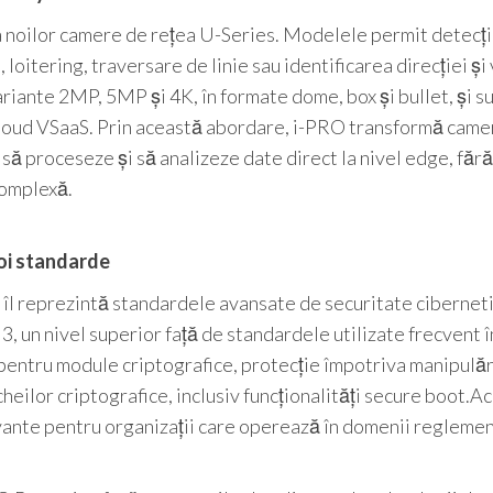
ea noilor camere de rețea U-Series. Modelele permit detecț
loitering, traversare de linie sau identificarea direcției și
riante 2MP, 5MP și 4K, în formate dome, box și bullet, și s
loud VSaaS. Prin această abordare, i-PRO transformă came
 să proceseze și să analizeze date direct la nivel edge, fără
complexă.
noi standarde
O îl reprezintă standardele avansate de securitate cibernet
, un nivel superior față de standardele utilizate frecvent î
e pentru module criptografice, protecție împotriva manipulăr
heilor criptografice, inclusiv funcționalități secure boot.A
levante pentru organizații care operează în domenii regleme