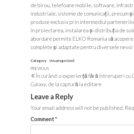
de birou, telefoane mobile, software, infrastr
industriale, sisteme de comunicații, precum
produse exclusiv prin intermediul partenerilor
în proiectarea, instalarea și distribuția de s
abordare permite ELKO Romania să acopere toa
complete și adaptate pentru diversele nevoi al
Category
Uncategorized
Post
Previous
PREVIOUS
În curând: o experiență fără întreruperi cu
navigation
Post
Galaxy, de la captură la editare
Leave a Reply
Your email address will not be published.
Req
Comment
*