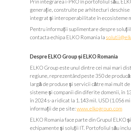
Prin integrarea i-PRO în portofoliul său, ELK
generație, construite pe arhitecturi deschise 
integrat și interoperabilitate în ecosisteme 
Pentru informații suplimentare despre soluții
contacta echipa ELKO Romania la
solutii@elk
Despre ELKO Group și ELKO Romania
ELKO Group este unul dintre cei mai mari distr
regiune, reprezentând peste 350 de producăt
largă de produse și servicii către mai mult de
sisteme și companii din diferite domenii, în 1
în 2024 s-a ridicat la 1.143 mil. USD (1.056 mi
informații de pe site:
www.elkogroup.com
ELKO Romania face parte din Grupul ELKO și e
echipamente și soluții IT. Portofoliul său in