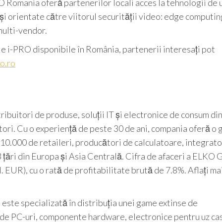
O Romania oferă partenerilor locali acces la tehnologii de 
și orientate către viitorul securității video: edge computin
multi-vendor.
le i-PRO disponibile în România, partenerii interesați pot
o.ro
ibuitori de produse, soluții IT și electronice de consum di
ori. Cu o experiență de peste 30 de ani, compania oferă o
 10.000 de retaileri, producători de calculatoare, integrato
3 țări din Europa și Asia Centrală. Cifra de afaceri a ELKO
l. EUR), cu o rată de profitabilitate brută de 7.8%. Aflați ma
ste specializată în distribuția unei game extinse de
clude PC-uri, componente hardware, electronice pentru uz cas