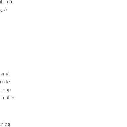
ultimă
g, AI
n
 gamă
ri de
 Group
i multe
nic și