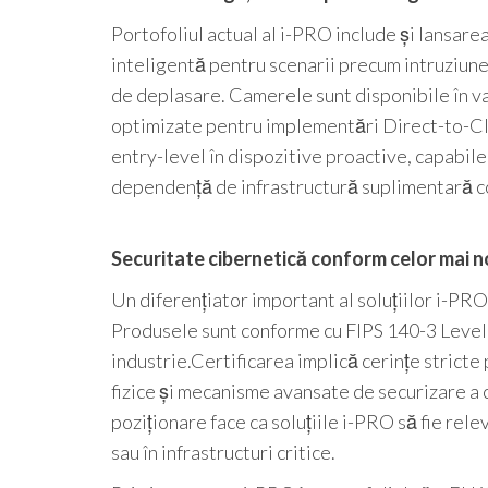
Portofoliul actual al i-PRO include și lansar
inteligentă pentru scenarii precum intruziune, 
de deplasare. Camerele sunt disponibile în va
optimizate pentru implementări Direct-to-C
entry-level în dispozitive proactive, capabile
dependență de infrastructură suplimentară 
Securitate cibernetică conform celor mai 
Un diferențiator important al soluțiilor i-PR
Produsele sunt conforme cu FIPS 140-3 Level 3
industrie.Certificarea implică cerințe strict
fizice și mecanisme avansate de securizare a c
poziționare face ca soluțiile i-PRO să fie re
sau în infrastructuri critice.