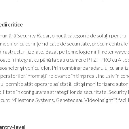
dii critice
numără Security Radar, o nouă categorie de soluții pentru
ediilor cu cerințe ridicate de securitate, precum centrale
nfrastructuri izolate. Bazat pe tehnologie millimeter wave 
oate fi integrat cu până la patru camere PTZ i-PRO cu AI, p
rsoanelor și vehiculelor. Prin combinarea radarului cu analiz
eratorilor informații relevante în timp real, inclusiv în cond
mul permite atât operare asistată, cât și monitorizare auto
bilitate în configurarea strategiilor de securitate. Security
cum: Milestone Systems, Genetec sau VideoInsight™, facil
 entry-level