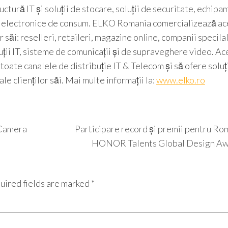
uctură IT și soluții de stocare, soluții de securitate, echip
 și electronice de consum. ELKO Romania comercializează a
 săi: reselleri, retaileri, magazine online, companii specila
oluții IT, sisteme de comunicații și de supraveghere video. A
te canalele de distribuție IT & Telecom și să ofere soluț
e clienților săi. Mai multe informații la:
www.elko.ro
 Camera
Participare record și premii pentru Rom
HONOR Talents Global Design Aw
uired fields are marked
*