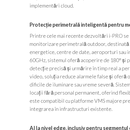
implementări cloud.
Protecție perimetrală inteligentă pentru me
Printre cele mai recente dezvoltări i-PRO se 
monitorizare perimetrală outdoor, destinată m
energetice, centre de date, aeroporturi sau i
60GHz, sistemul oferă acoperire de 180° și p
detecție precisă și urmărire în timp real a pe
video, soluția reduce alarmele false și oferă op
dificile de iluminare sau vreme severă. Siste
locații fără personal permanent, oferind flexi
este compatibil cu platforme VMS majore pre
integrarea în infrastructuri existente.
AI la nivel edge, inclusiv pentru segmentul