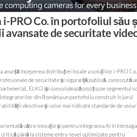
-PRO Co. în portofoliul său ș
ii avansate de securitate video
anunță începerea distribuției locale a soluțiilor i-PRO Co.
rofesionale de securitate și siguranță publică, cunoscută a
parteneriat, ELKO își consolidează poziția pe segmentul sol
 integratorilor din România un portofoliu construit în jurul
erabilității deschise și celor mai ridicate standarde de secur
rientată către inovație și pentru integrarea AI în întreag
ă critică până la sisteme entry-level optimizate pentru