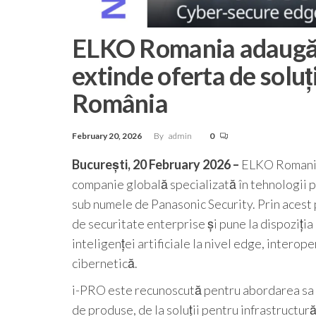
ELKO Romania adaugă i
extinde oferta de soluț
România
February 20, 2026
By
admin
0
București,
20 February 2026
–
ELKO Romania 
companie globală specializată în tehnologii p
sub numele de Panasonic Security. Prin acest 
de securitate enterprise și pune la dispoziția
inteligenței artificiale la nivel edge, interop
cibernetică.
i-PRO este recunoscută pentru abordarea sa o
de produse, de la soluții pentru infrastructur