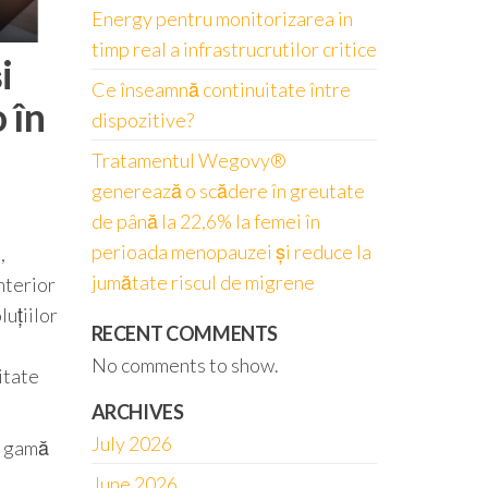
Energy pentru monitorizarea in
timp real a infrastrucrutilor critice
i
Ce înseamnă continuitate între
 în
dispozitive?
Tratamentul Wegovy®
generează o scădere în greutate
de până la 22,6% la femei în
perioada menopauzei și reduce la
,
jumătate riscul de migrene
nterior
uțiilor
RECENT COMMENTS
No comments to show.
itate
ARCHIVES
July 2026
a gamă
June 2026