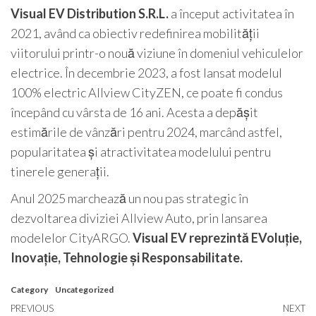
Visual EV Distribution S.R.L.
a început activitatea în
2021, având ca obiectiv redefinirea mobilității
viitorului printr-o nouă viziune în domeniul vehiculelor
electrice. În decembrie 2023, a fost lansat modelul
100% electric Allview CityZEN, ce poate fi condus
începând cu vârsta de 16 ani. Acesta a depășit
estimările de vânzări pentru 2024, marcând astfel,
popularitatea și atractivitatea modelului pentru
tinerele generații.
Anul 2025 marchează un nou pas strategic în
dezvoltarea diviziei Allview Auto, prin lansarea
modelelor CityARGO.
Visual EV reprezintă EVoluție,
Inovație, Tehnologie și Responsabilitate.
Category
Uncategorized
Post
Previous
PREVIOUS
NEXT
N