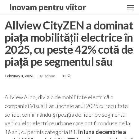
Skip
Inovam pentru viitor
to
the
Allview CityZEN a dominat
content
piața mobilității electrice în
2025, cu peste 42% cotă de
piață pe segmentul său
February 3, 2026
By
admin
0
Allview Auto, divizia de mobilitate electrică a
companiei Visual Fan, încheie anul 2025 cu rezultate
solide, confirmându-și poziția de lider pe segmentul
vehiculelor electrice urbane care pot fi conduse de la
16 ani, cu permis categoria B1.
În luna decembrie a