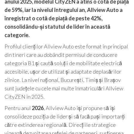
anului 2025, modelul CityZEN a atins o cotă de piață
de 59%, iar la nivelul întregului an, Allview Auto a
înregistrat o cotă de piață de peste 42%,
consolidându-și statutul de lider în această
categorie.
Profilul clienților Allview Auto este format în principal
din tineri care au dobândit permisul de conducere
categoria B1 și caută soluții de mobilitate electrică
accesibile, ușor de utilizat și adaptate deplasărilor
zilnice. La nivel național, București, Timiș și Brașov
sunt județele cu cele mai multe înmatriculări Allview
CityZEN în 2025.
Pentru anul
2026
, Allview Auto își propune să își
consolideze poziția de lider și să facă pași importanți
către extinderea regională. Direcțiile strategice
vizează dezvoltarea rețelei de parteneri, susținerea