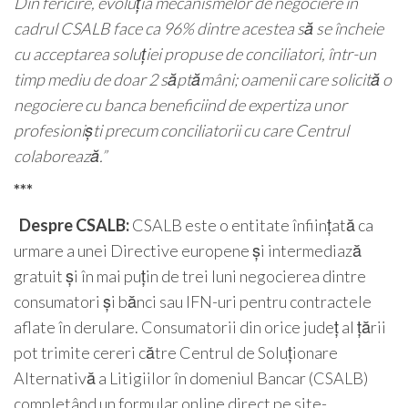
Din fericire, evoluția mecanismelor de negociere în
cadrul CSALB face ca 96% dintre acestea să se încheie
cu acceptarea soluției propuse de conciliatori, într-un
timp mediu de doar 2 săptămâni; oamenii care solicită o
negociere cu banca beneficiind de expertiza unor
profesioniști precum conciliatorii cu care Centrul
colaborează.”
***
Despre CSALB:
CSALB este o entitate înființată ca
urmare a unei Directive europene și intermediază
gratuit și în mai puțin de trei luni negocierea dintre
consumatori și bănci sau IFN-uri pentru contractele
aflate în derulare. Consumatorii din orice județ al țării
pot trimite cereri către Centrul de Soluționare
Alternativă a Litigiilor în domeniul Bancar (CSALB)
completând un formular online direct pe site-