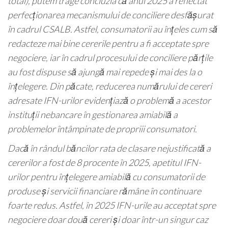
total), putem trage concluzia că anul 2025 a reflectat
perfecționarea mecanismului de conciliere desfășurat
în cadrul CSALB. Astfel, consumatorii au înțeles cum să
redacteze mai bine cererile pentru a fi acceptate spre
negociere, iar în cadrul procesului de conciliere părțile
au fost dispuse să ajungă mai repede și mai des la o
înțelegere. Din păcate, reducerea numărului de cereri
adresate IFN-urilor evidențiază o problemă a acestor
instituții nebancare în gestionarea amiabilă a
problemelor întâmpinate de propriii consumatori.
Dacă în rândul băncilor rata de clasare nejustificată a
cererilor a fost de 8 procente în 2025, apetitul IFN-
urilor pentru înțelegere amiabilă cu consumatorii de
produse și servicii financiare rămâne în continuare
foarte redus. Astfel, în 2025 IFN-urile au acceptat spre
negociere doar două cereri și doar într-un singur caz