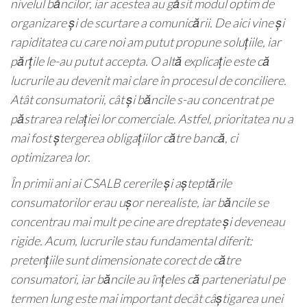
nivelul băncilor, iar acestea au găsit modul optim de
organizare și de scurtare a comunicării. De aici vine și
rapiditatea cu care noi am putut propune soluțiile, iar
părțile le-au putut accepta. O altă explicație este că
lucrurile au devenit mai clare în procesul de conciliere.
Atât consumatorii, cât și băncile s-au concentrat pe
păstrarea relației lor comerciale. Astfel, prioritatea nu a
mai fost ștergerea obligațiilor către bancă, ci
optimizarea lor.
În primii ani ai CSALB cererile și așteptările
consumatorilor erau ușor nerealiste, iar băncile se
concentrau mai mult pe cine are dreptate și deveneau
rigide. Acum, lucrurile stau fundamental diferit:
pretențiile sunt dimensionate corect de către
consumatori, iar băncile au înțeles că parteneriatul pe
termen lung este mai important decât câștigarea unei