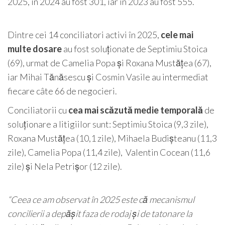
2025, în 2024 au fost 301, iar în 2023 au fost 555.
Dintre cei 14 conciliatori activi în 2025,
cele mai
multe dosare
au fost soluționate de Septimiu Stoica
(69), urmat de Camelia Popa și Roxana Mustățea (67),
iar Mihai Tănăsescu și Cosmin Vasile au intermediat
fiecare câte 66 de negocieri.
Conciliatorii cu
cea mai scăzută medie temporală
de
soluționare a litigiilor sunt: Septimiu Stoica (9,3 zile),
Roxana Mustățea (10,1 zile), Mihaela Budișteanu (11,3
zile), Camelia Popa (11,4 zile), Valentin Cocean (11,6
zile) și Nela Petrișor (12 zile).
“
Ceea ce am observat în 2025 este că mecanismul
concilierii a depășit faza de rodaj și de tatonare la