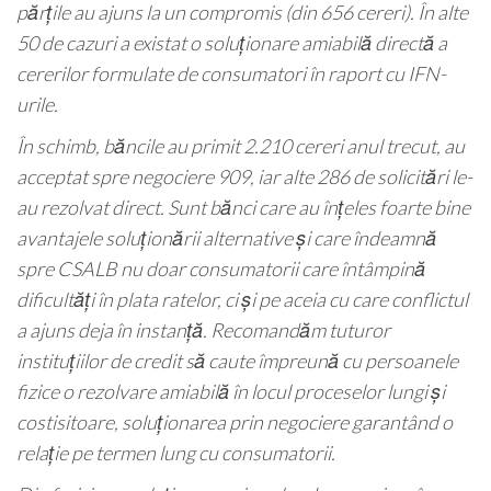
părțile au ajuns la un compromis (din 656 cereri). În alte
50 de cazuri a existat o soluționare amiabilă directă a
cererilor formulate de consumatori în raport cu IFN-
urile.
În schimb, băncile au primit 2.210 cereri anul trecut, au
acceptat spre negociere 909, iar alte 286 de solicitări le-
au rezolvat direct. Sunt bănci care au înțeles foarte bine
avantajele soluționării alternative și care îndeamnă
spre CSALB nu doar consumatorii care întâmpină
dificultăți în plata ratelor, ci și pe aceia cu care conflictul
a ajuns deja în instanță. Recomandăm tuturor
instituțiilor de credit să caute împreună cu persoanele
fizice o rezolvare amiabilă în locul proceselor lungi și
costisitoare, soluționarea prin negociere garantând o
relație pe termen lung cu consumatorii.