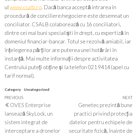
ul
www.csalb.ro
. Dacă banca acceptă intrarea în
procedură de conciliere/negociere este desemnat un
conciliator. CSALB colaborează cu 16 conciliatori,
dintre cei mai buni specialiști în drept, cu expertiză în
domeniul financiar-bancar. Totul se rezolvă amiabil, iar
înțelegerea părților are puterea unei hotărâri în
instanță. Mai multe informații despre activitatea
Centrului puteți obține și la telefon 021 9414 (apel cu
tarif normal).
Category
Uncategorized
Post
Previous
PREVIOUS
NEXT
N
OVES Enterprise
Genetec prezintă bune
navigation
Post
P
lansează SkyLock, un
practici privind protecția
sistem integrat de
datelor pentru echipele de
interceptare a dronelor
securitate fizică, înainte de