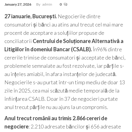
January 27, 2026
By
admin
0
27 ianuarie, București.
Negocierile dintre
consumatori și bănci au atins anul trecut cel mai mare
procent de acceptare a soluțiilor propuse de
conciliatorii
Centrului de Soluționare Alternativă a
Litigiilor în domeniul Bancar (CSALB).
În96% dintre
cererile trimise de consumatori și acceptate de bănci,
problemele semnalate au fost rezolvate, iar părțile s-
au înțeles amiabil, în afara instanțelor de judecată.
Negocierile s-au purtat într-un timp mediu de doar 13
zile în 2025, cea mai scăzută medie temporală de la
înființarea CSALB. Doar în 37 de negocieri purtate
anul trecut părțile nu au ajuns la un compromis.
Anul trecut românii au trimis 2.866 cereri de
negociere
: 2.210 adresate băncilor și 656 adresate