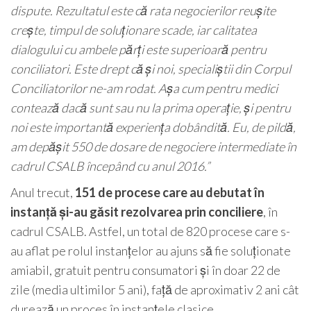
dispute. Rezultatul este că rata negocierilor reușite
crește, timpul de soluționare scade, iar calitatea
dialogului cu ambele părți este superioară pentru
conciliatori. Este drept că și noi, specialiștii din Corpul
Conciliatorilor ne-am rodat. Așa cum pentru medici
contează dacă sunt sau nu la prima operație, și pentru
noi este importantă experiența dobândită. Eu, de pildă,
am depășit 550 de dosare de negociere intermediate în
cadrul CSALB începând cu anul 2016.”
Anul trecut,
151
de procese care au debutat în
instanță și-au găsit rezolvarea prin conciliere
, în
cadrul CSALB. Astfel, un total de 820 procese care s-
au aflat pe rolul instanțelor au ajuns să fie soluționate
amiabil, gratuit pentru consumatori și în doar 22 de
zile (media ultimilor 5 ani), față de aproximativ 2 ani cât
durează un proces în instanțele clasice.