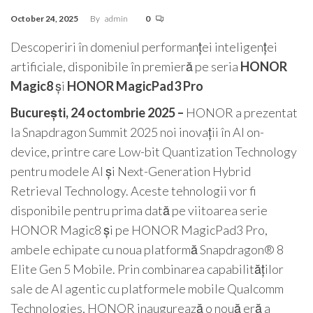
October 24, 2025
By
admin
0
Descoperiri în domeniul performanței inteligenței
artificiale, disponibile în premieră pe seria
HONOR
Magic8
și
HONOR MagicPad3 Pro
București, 24 octombrie 2025 –
HONOR a prezentat
la Snapdragon Summit 2025 noi inovații în AI on-
device, printre care Low-bit Quantization Technology
pentru modele AI și Next-Generation Hybrid
Retrieval Technology. Aceste tehnologii vor fi
disponibile pentru prima dată pe viitoarea serie
HONOR Magic8 și pe HONOR MagicPad3 Pro,
ambele echipate cu noua platformă Snapdragon® 8
Elite Gen 5 Mobile. Prin combinarea capabilităților
sale de AI agentic cu platformele mobile Qualcomm
Technologies, HONOR inaugurează o nouă eră a