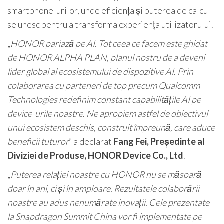
smartphone-urilor, unde eficiența și puterea de calcul
se unesc pentru a transforma experiența utilizatorului.
„
HONOR pariază pe AI. Tot ceea ce facem este ghidat
de HONOR ALPHA PLAN, planul nostru de a deveni
lider global al ecosistemului de dispozitive AI. Prin
colaborarea cu parteneri de top precum Qualcomm
Technologies redefinim constant capabilitățile AI pe
device-urile noastre. Ne apropiem astfel de obiectivul
unui ecosistem deschis, construit împreună, care aduce
beneficii tuturor
” a declarat
Fang Fei, Președinte al
Diviziei de Produse, HONOR Device Co., Ltd
.
„
Puterea relației noastre cu HONOR nu se măsoară
doar în ani, ci și în amploare. Rezultatele colaborării
noastre au adus nenumărate inovații. Cele prezentate
la Snapdragon Summit China vor fi implementate pe