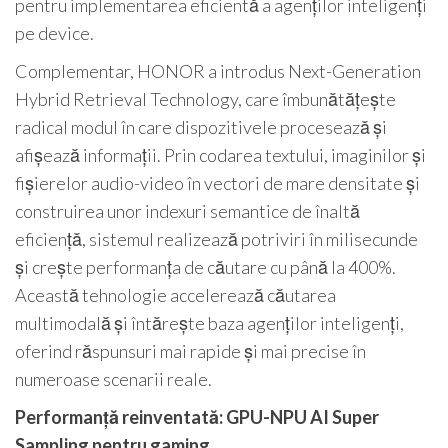
pentru implementarea eficientă a agenților inteligenți
pe device.
Complementar, HONOR a introdus Next-Generation
Hybrid Retrieval Technology, care îmbunătățește
radical modul în care dispozitivele procesează și
afișează informații. Prin codarea textului, imaginilor și
fișierelor audio-video în vectori de mare densitate și
construirea unor indexuri semantice de înaltă
eficiență, sistemul realizează potriviri în milisecunde
și crește performanța de căutare cu până la 400%.
Această tehnologie accelerează căutarea
multimodală și întărește baza agenților inteligenți,
oferind răspunsuri mai rapide și mai precise în
numeroase scenarii reale.
Performanță reinventată: GPU-NPU AI Super
Sampling pentru gaming