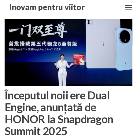
Skip
Inovam pentru viitor
to
the
content
Începutul noii ere Dual
Engine, anunțată de
HONOR la Snapdragon
Summit 2025