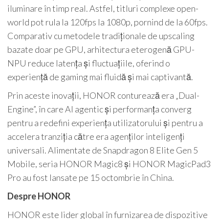
iluminare în timp real. Astfel, titluri complexe open-
world pot rula la 120fps la 1080p, pornind de la 60fps.
Comparativ cu metodele tradiționale de upscaling
bazate doar pe GPU, arhitectura eterogenă GPU-
NPU reduce latența și fluctuațiile, oferind o
experiență de gaming mai fluidă și mai captivantă.
Prin aceste inovații, HONOR conturează era „Dual-
Engine”, în care AI agentic și performanța converg
pentru a redefini experiența utilizatorului și pentru a
accelera tranziția către era agenților inteligenți
universali. Alimentate de Snapdragon 8 Elite Gen 5
Mobile, seria HONOR Magic8 și HONOR MagicPad3
Pro au fost lansate pe 15 octombrie în China.
Despre HONOR
HONOR este lider global în furnizarea de dispozitive