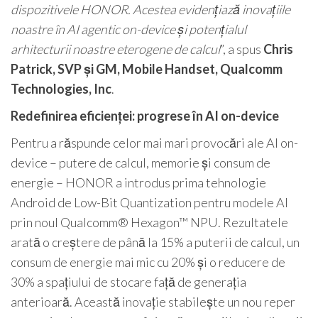
dispozitivele HONOR. Acestea evidențiază inovațiile
noastre în AI agentic on-device și potențialul
arhitecturii noastre eterogene de calcul
”, a spus
Chris
Patrick, SVP și GM, Mobile Handset, Qualcomm
Technologies, Inc
.
Redefinirea eficienței: progrese în AI on-device
Pentru a răspunde celor mai mari provocări ale AI on-
device – putere de calcul, memorie și consum de
energie – HONOR a introdus prima tehnologie
Android de Low-Bit Quantization pentru modele AI
prin noul Qualcomm® Hexagon™ NPU. Rezultatele
arată o creștere de până la 15% a puterii de calcul, un
consum de energie mai mic cu 20% și o reducere de
30% a spațiului de stocare față de generația
anterioară. Această inovație stabilește un nou reper