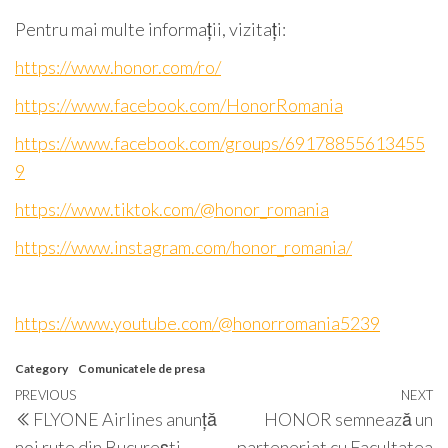
Pentru mai multe informații, vizitați:
https://www.honor.com/ro/
https://www.facebook.com/HonorRomania
https://www.facebook.com/groups/69178855613455
9
https://www.tiktok.com/@honor_romania
https://www.instagram.com/honor_romania/
https://www.youtube.com/@honorromania5239
Category
Comunicatele de presa
Post
Previous
PREVIOUS
NEXT
N
FLYONE Airlines anunță
HONOR semnează un
navigation
Post
P
noi rute din București
parteneriat cu Facultatea