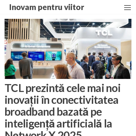
Skip
Inovam pentru viitor
to
the
content
TCL prezintă cele mai noi
inovații în conectivitatea
broadband bazată pe
inteligență artificială la
Network X 2025