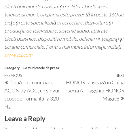
electronicelor de consum și un lider al industriei
televizoarelor. Compania este prezentă în peste 160 de
piețe și este specializată în cercetare, dezvoltare și
producția de televizoare, sisteme audio, aparate
electrocasnice, dispozitive mobile, ochelari inteligenți și
ecrane comerciale. Pentru mai multe informații, vizitați
www.tcl.com
Category
Comunicatele de presa
Post
Previous
PREVIOUS
NEXT
N
Două noi monitoare
HONOR lansează în China
navigation
Post
P
AGON by AOC, un singur
seria AI-flagship HONOR
scop: performanță la 320
Magic8
Hz
Leave a Reply