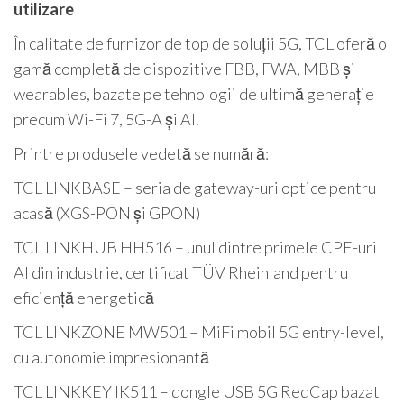
utilizare
În calitate de furnizor de top de soluții 5G, TCL oferă o
gamă completă de dispozitive FBB, FWA, MBB și
wearables, bazate pe tehnologii de ultimă generație
precum Wi-Fi 7, 5G-A și AI.
Printre produsele vedetă se numără:
TCL LINKBASE – seria de gateway-uri optice pentru
acasă (XGS-PON și GPON)
TCL LINKHUB HH516 – unul dintre primele CPE-uri
AI din industrie, certificat TÜV Rheinland pentru
eficiență energetică
TCL LINKZONE MW501 – MiFi mobil 5G entry-level,
cu autonomie impresionantă
TCL LINKKEY IK511 – dongle USB 5G RedCap bazat