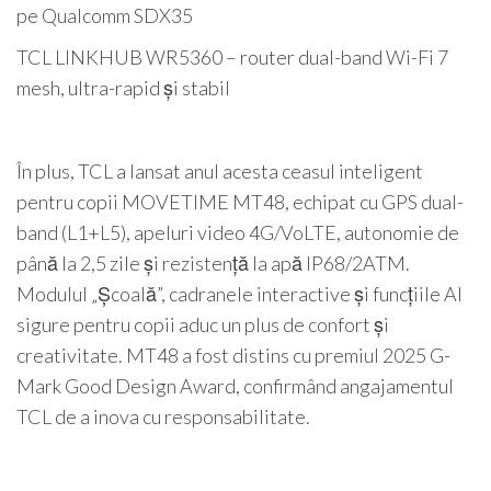
pe Qualcomm SDX35
TCL LINKHUB WR5360 – router dual-band Wi-Fi 7
mesh, ultra-rapid și stabil
În plus, TCL a lansat anul acesta ceasul inteligent
pentru copii MOVETIME MT48, echipat cu GPS dual-
band (L1+L5), apeluri video 4G/VoLTE, autonomie de
până la 2,5 zile și rezistență la apă IP68/2ATM.
Modulul „Școală”, cadranele interactive și funcțiile AI
sigure pentru copii aduc un plus de confort și
creativitate. MT48 a fost distins cu premiul 2025 G-
Mark Good Design Award, confirmând angajamentul
TCL de a inova cu responsabilitate.