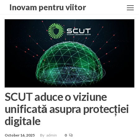
Skip
Inovam pentru viitor
to
the
content
SCUT aduce o viziune
unificată asupra protecției
digitale
October 16, 2025
By
admin
0