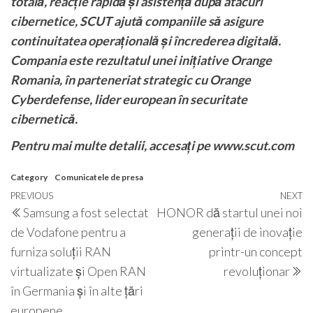
totală, reacție rapidă și asistență după atacuri
cibernetice, SCUT ajută companiile să asigure
continuitatea operațională și încrederea digitală.
Compania este rezultatul unei inițiative Orange
Romania, în parteneriat strategic cu Orange
Cyberdefense, lider european în securitate
cibernetică.
Pentru mai multe detalii, accesați pe www.scut.com
Category
Comunicatele de presa
Post
Previous
PREVIOUS
NEXT
N
Samsung a fost selectat
HONOR dă startul unei noi
navigation
Post
P
de Vodafone pentru a
generații de inovație
furniza soluții RAN
printr-un concept
virtualizate și Open RAN
revoluționar
în Germania și în alte țări
europene