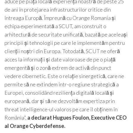
aduce pe piața locală experiența noastră de peste 25
de ani în protejarea infrastructurilor critice din
întreaga Europă. Împreună cu Orange Romania și
echipa experimentată a SCUT, am construit o
arhitectură de securitate unificată, bazată pe aceleași
principii și tehnologii pe care le implementăm pentru
clienții noștri din Europa. Totodată, SCUT ne oferă
acces la informații și date valoroase de pe o piață
emergentă și o zonă extrem de activă din punct
vedere cibernetic. Este o relație sinergetică, care ne
permite să ne extindem într-o regiune strategică a
Europei, consolidând reziliența digitală locală și
europeană, dar și să ne dezvoltăm expertiza prin
threat intelligence-ul valoros pe care îl obținem în
România”,
a declarat Hugues Foulon, Executive CEO
al Orange Cyberdefense.