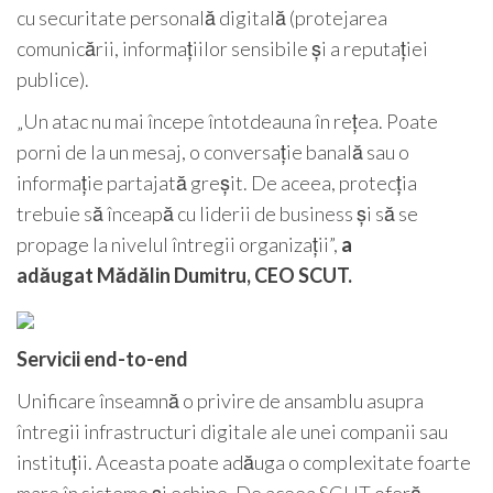
cu securitate personală digitală (protejarea
comunicării, informațiilor sensibile și a reputației
publice).
„Un atac nu mai începe întotdeauna în rețea. Poate
porni de la un mesaj, o conversație banală sau o
informație partajată greșit. De aceea, protecția
trebuie să înceapă cu liderii de business și să se
propage la nivelul întregii organizații”,
a
adăugat
Mădălin Dumitru, CEO SCUT.
Servicii end-to-end
Unificare înseamnă o privire de ansamblu asupra
întregii infrastructuri digitale ale unei companii sau
instituții. Aceasta poate adăuga o complexitate foarte