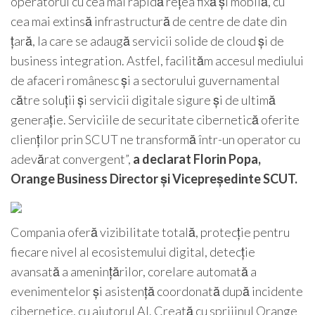
operatorul cu cea mai rapidă rețea fixă și mobilă, cu
cea mai extinsă infrastructură de centre de date din
țară, la care se adaugă servicii solide de cloud și de
business integration. Astfel, facilităm accesul mediului
de afaceri românesc și a sectorului guvernamental
către soluții și servicii digitale sigure și de ultimă
generație. Serviciile de securitate cibernetică oferite
clienților prin SCUT ne transformă într-un operator cu
adevărat convergent”,
a declarat Florin Popa,
Orange Business Director și Vicepreședinte SCUT.
Compania oferă vizibilitate totală, protecție pentru
fiecare nivel al ecosistemului digital, detecție
avansată a amenințărilor, corelare automată a
evenimentelor și asistență coordonată după incidente
cibernetice, cu ajutorul AI. Creată cu sprijinul Orange