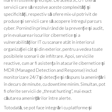
mare în sisteme și echipe. De aceea SCUT oferă
servicii care să rezolve aceste complexități și
specificități, respectiv să ofere mix-ul potrivit de
produse și servicii care să acopere întregul parcurs
cyber. Pornind în primul rând de la prevenție și audit,
prin evaluarea riscurilor cibernetice și a
vulnerabilităților IT cu scanare atât în interiorul
organizației cât și din exterior, pentru a vedea toate
posibilele scenarii de infiltrare. Apoi, serviciile
reactive, cum ar fi asistența în atacurile cibernetice și
MDR (Managed Detection and Response) includ
monitorizare 24/7 și detecție și răspuns la amenințări
în decurs de minute, cu downtime minim. Simultan, pot
fi oferite servicii de „threat hunting”, mai exact
căutarea amenințărilor între alerte.
Totodată, se pot face integrări cu platforme și