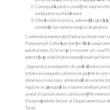
Concepută pentru condițiile imprevizibil
conducere la viteză mare
Oferă control precis, aderență sigură și 
schimbărilor meteorologice dramatice
Combinând manevrabilitatea la viteze mari cu
Powerproof 2 oferă protecție fără compromisu
autoturisme, SUV-uri și crossover-uri, noul 
aderența și stabilitatea excepționale pe tere
„Segmentul anvelopelor de vară rămâne cel ma
totalul anvelopelor vândute pe piețele în care 
dimensiuni mai mari, alimentată de cererea to
regiune se așteaptă la o manevrabilitate preci
umed, în special atunci când condițiile meteor
Vicepreședinte Senior al Departamentului d
Tyres.