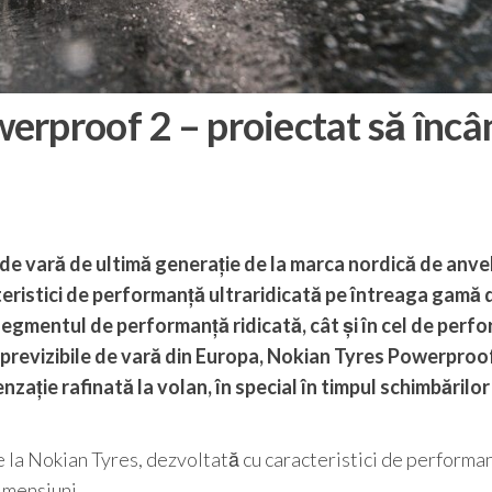
rproof 2 – proiectat să încâ
e vară de ultimă generație de la marca nordică de anv
eristici de performanță ultraridicată pe întreaga gamă 
segmentul de performanță ridicată, cât și în cel de perf
mprevizibile de vară din Europa, Nokian Tyres Powerproo
nzație rafinată la volan, în special în timpul schimbărilor
 la Nokian Tyres, dezvoltată cu caracteristici de performa
imensiuni