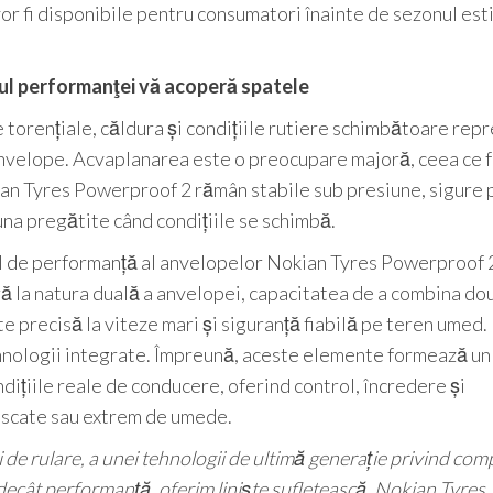
or fi disponibile pentru consumatori înainte de sezonul est
rul performanţei vă acoperă spatele
 torențiale, căldura și condițiile rutiere schimbătoare rep
 anvelope. Acvaplanarea este o preocupare majoră, ceea ce f
kian Tyres Powerproof 2 rămân stabile sub presiune, sigure 
na pregătite când condițiile se schimbă.
til de performanță al anvelopelor Nokian Tyres Powerproof 
ră la natura duală a anvelopei, capacitatea de a combina do
 precisă la viteze mari și siguranță fiabilă pe teren umed.
ehnologii integrate. Împreună, aceste elemente formează un
dițiile reale de conducere, oferind control, încredere și
uscate sau extrem de umede.
de rulare, a unei tehnologii de ultimă generație privind com
 decât performanță, oferim liniște sufletească. Nokian Tyres