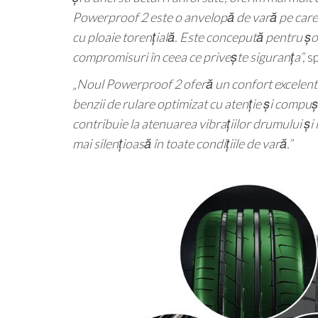
Powerproof 2 este o anvelopă de vară pe care
cu ploaie torențială. Este concepută pentru șofe
compromisuri în ceea ce privește siguranța”,
s
„Noul Powerproof 2 oferă un confort excelent 
benzii de rulare optimizat cu atenție și compu
contribuie la atenuarea vibrațiilor drumului și
mai silențioasă în toate condițiile de vară.”