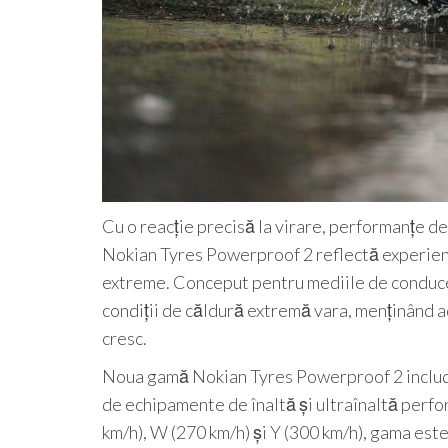
Cu o reacție precisă la virare, performanțe de
Nokian Tyres Powerproof 2 reflectă experienț
extreme. Conceput pentru mediile de conducere
condiții de căldură extremă vara, menținând a
cresc.
Noua gamă Nokian Tyres Powerproof 2 include
de echipamente de înaltă și ultraînaltă perfor
km/h), W (270 km/h) și Y (300 km/h), gama est