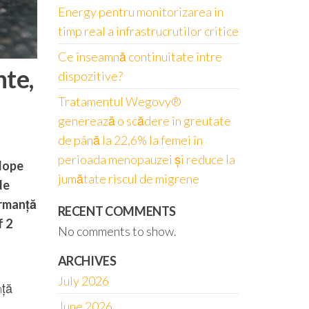
Energy pentru monitorizarea in
timp real a infrastrucrutilor critice
Ce înseamnă continuitate între
nte,
dispozitive?
Tratamentul Wegovy®
generează o scădere în greutate
de până la 22,6% la femei în
perioada menopauzei și reduce la
elope
jumătate riscul de migrene
de
ormanță
RECENT COMMENTS
f 2
No comments to show.
ARCHIVES
July 2026
nță
June 2026