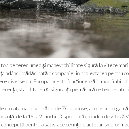
 top pe teren umed și manevrabilitate sigură la viteze mari
a adânc înrădăcinată a companiei în proiectarea pentru co
 diverse din Europa, acesta funcționează în mod fiabil chia
derența, stabilitatea și siguranța pe măsură ce temperaturi
 un catalog cuprinzător de 76 produse, acoperind o gamă
manță, de la 16 la 21 inchi. Disponibilă cu indici de viteză 
e concepută pentru a satisface cerințele autoturismelor mo