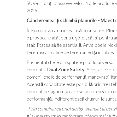
SUV-urilor și crossover-elor. Noile produse v
2026.
Când vremea îți schimbă planurile – Maest
În Europa, vara nu înseamnă doar soare. Ploile
o provocare atât pentru șofer, cât și pentru
stabilitatea să fie esențială. Anvelopele No
teren uscat, calme pe teren umed și întotdeau
Elementul cheie din spatele profilului versa
conceptul
Dual Zone Safety
. Acesta se refe
domenii cheie de performanță: manevrabilitate
Această capacitate este posibilă prin trei t
concept de siguranță care se adaptează la con
performanță, indiferent dacă drumurile sunt 
„Prin combinarea unui design avansat al benzii 
și a unei structuri ranforsate, oferim mai mult