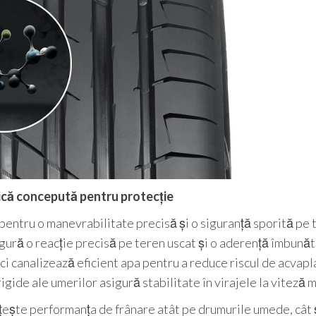
nică concepută pentru protecție
entru o manevrabilitate precisă și o siguranță sporită pe 
gură o reacție precisă pe teren uscat și o aderență îmbunăt
i canalizează eficient apa pentru a reduce riscul de acvapl
rigide ale umerilor asigură stabilitate în virajele la viteză 
ește performanța de frânare atât pe drumurile umede, cât 