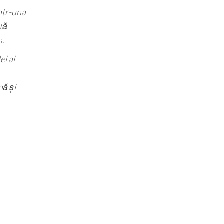
ntr-una
ată
s.
l al
nă și