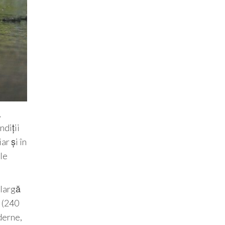
,
ndiții
r și în
le
 largă
V (240
derne,