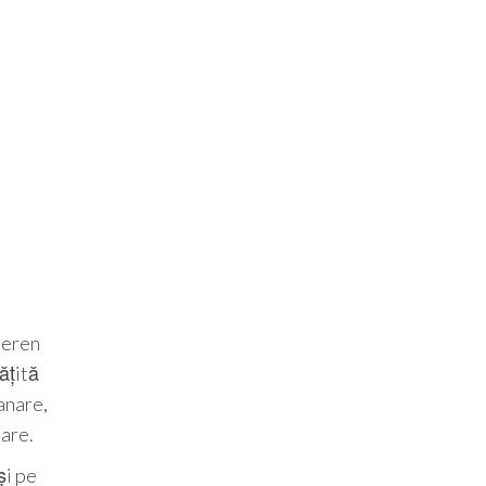
teren
ățită
anare,
mare.
și pe