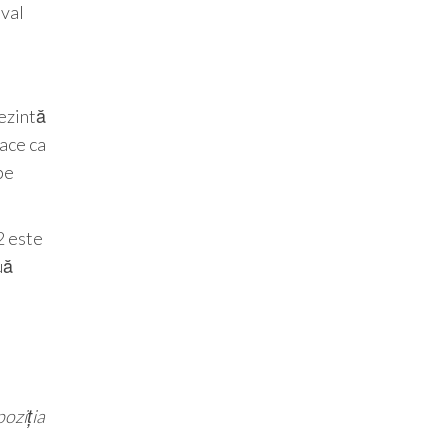
ival
rezintă
ace ca
pe
2 este
uă
poziția