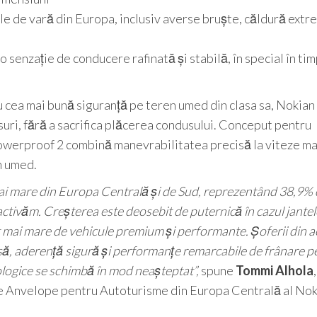
e de vară din Europa, inclusiv averse bruște, căldură extr
o senzație de conducere rafinată și stabilă, în special în ti
 cea mai bună siguranță pe teren umed din clasa sa, Nokian
ri, fără a sacrifica plăcerea condusului. Conceput pentru
Powerproof 2 combină manevrabilitatea precisă la viteze ma
n umed.
i mare din Europa Centrală și de Sud, reprezentând 38,9% 
activăm. Creșterea este deosebit de puternică în cazul jante
t mai mare de vehicule premium și performante. Șoferii din 
să, aderență sigură și performanțe remarcabile de frânare p
ologice se schimbă în mod neașteptat”,
spune
Tommi Alhola
,
e Anvelope pentru Autoturisme din Europa Centrală al Nok