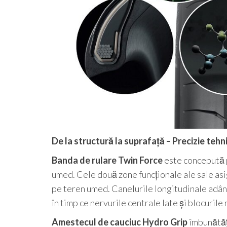
De la structură la suprafață – Precizie teh
Banda de rulare Twin Force
este concepută p
umed. Cele două zone funcționale ale sale asi
pe teren umed. Canelurile longitudinale adânc
în timp ce nervurile centrale late și blocurile 
Amestecul de cauciuc Hydro Grip
îmbunătăț