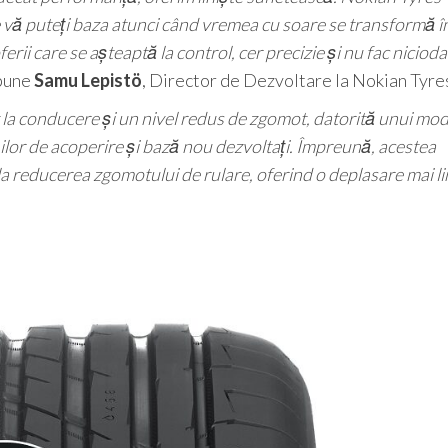
 vă puteți baza atunci când vremea cu soare se transformă î
rii care se așteaptă la control, cer precizie și nu fac niciod
pune
Samu Lepistö
, Director de Dezvoltare la Nokian Tyre
la conducere și un nivel redus de zgomot, datorită unui mode
șilor de acoperire și bază nou dezvoltați. Împreună, acestea
 la reducerea zgomotului de rulare, oferind o deplasare mai li