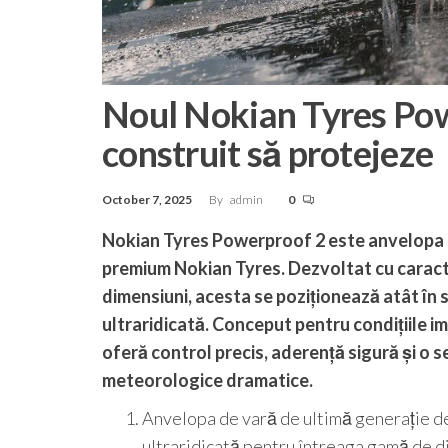
Noul Nokian Tyres Powe
construit să protejeze
October 7, 2025
By
admin
0
Nokian Tyres Powerproof 2 este anvelopa d
premium Nokian Tyres. Dezvoltat cu caract
dimensiuni, acesta se poziționează atât în 
ultraridicată. Conceput pentru condițiile i
oferă control precis, aderență sigură și o se
meteorologice dramatice.
Anvelopa de vară de ultimă generație de
ultraridicată pentru întreaga gamă de d