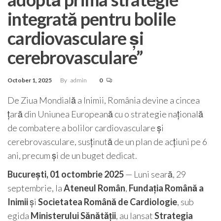
integrată pentru bolile
cardiovasculare și
cerebrovasculare”
October 1, 2025
By
admin
0
De Ziua Mondială a Inimii, România devine a cincea
țară din Uniunea Europeană cu o strategie națională
de combatere a bolilor cardiovasculare și
cerebrovasculare, susținută de un plan de acțiuni pe 6
ani, precum și de un buget dedicat.
București, 01 octombrie 2025
— Luni seară, 29
septembrie, la
Ateneul Român
,
Fundația Română a
Inimii
și
Societatea Română de Cardiologie
, sub
egida
Ministerului Sănătății
, au lansat
Strategia