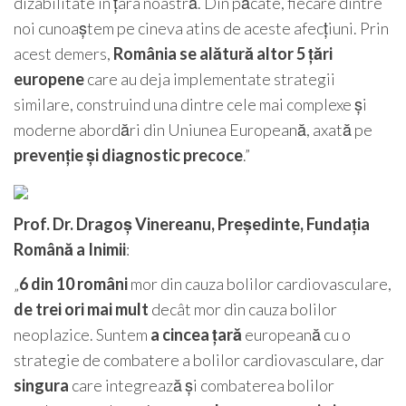
dizabilitate în țara noastră. Din păcate, fiecare dintre
noi cunoaștem pe cineva atins de aceste afecțiuni. Prin
acest demers,
România se alătură altor 5 țări
europene
care au deja implementate strategii
similare, construind una dintre cele mai complexe și
moderne abordări din Uniunea Europeană, axată pe
prevenție și diagnostic precoce
.”
Prof. Dr. Dragoș Vinereanu, Președinte, Fundația
Română a Inimii
:
„
6 din 10 români
mor din cauza bolilor cardiovasculare,
de trei ori mai mult
decât mor din cauza bolilor
neoplazice. Suntem
a cincea țară
europeană cu o
strategie de combatere a bolilor cardiovasculare, dar
singura
care integrează și combaterea bolilor