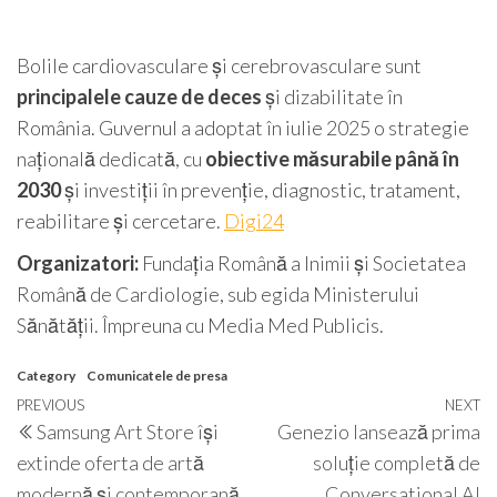
Bolile cardiovasculare și cerebrovasculare sunt
principalele cauze de deces
și dizabilitate în
România. Guvernul a adoptat în iulie 2025 o strategie
națională dedicată, cu
obiective măsurabile până în
2030
și investiții în prevenție, diagnostic, tratament,
reabilitare și cercetare.
Digi24
Organizatori:
Fundația Română a Inimii și Societatea
Română de Cardiologie, sub egida Ministerului
Sănătății. Împreuna cu Media Med Publicis.
Category
Comunicatele de presa
Post
Previous
PREVIOUS
NEXT
N
Samsung Art Store își
Genezio lansează prima
navigation
Post
P
extinde oferta de artă
soluție completă de
modernă și contemporană
Conversational AI