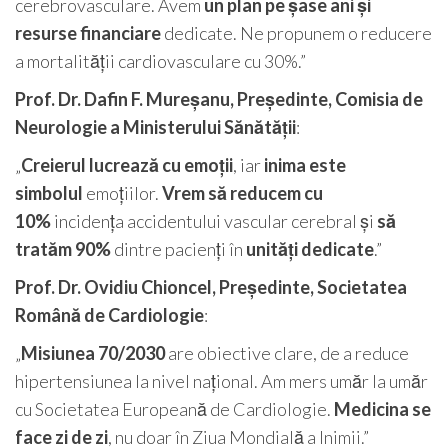
cerebrovasculare. Avem
un plan pe șase ani și
resurse financiare
dedicate. Ne propunem o reducere
a mortalității cardiovasculare cu 30%.”
Prof. Dr. Dafin F. Mureșanu, Președinte, Comisia de
Neurologie a Ministerului Sănătății
:
„
Creierul lucrează cu emoții
, iar
inima este
simbolul
emoțiilor.
Vrem să reducem cu
10%
incidența accidentului vascular cerebral și
să
tratăm 90%
dintre pacienți în
unități dedicate
.”
Prof. Dr. Ovidiu Chioncel, Președinte, Societatea
Română de Cardiologie
:
„
Misiunea 70/2030
are obiective clare, de a reduce
hipertensiunea la nivel național. Am mers umăr la umăr
cu Societatea Europeană de Cardiologie.
Medicina se
face zi de zi
, nu doar în Ziua Mondială a Inimii.”