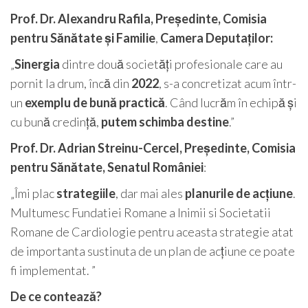
Prof. Dr. Alexandru Rafila, Președinte, Comisia
pentru Sănătate și Familie
,
Camera Deputaților:
„
Sinergia
dintre două societăți profesionale care au
pornit la drum, încă din
2022
, s-a concretizat acum într-
un
exemplu de bună practică
. Când lucrăm în echipă și
cu bună credință,
putem schimba destine
.”
Prof. Dr. Adrian Streinu-Cercel, Președinte, Comisia
pentru Sănătate, Senatul României
:
„Îmi plac
strategiile
, dar mai ales
planurile de acțiune
.
Multumesc Fundatiei Romane a Inimii si Societatii
Romane de Cardiologie pentru aceasta strategie atat
de importanta sustinuta de un plan de acțiune ce poate
fi implementat. ”
De ce contează?