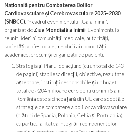
Națională pentru Combaterea Bolilor
Cardiovasculare și Cerebrovasculare 2025–2030
(SNBCC)
, în cadrul evenimentului „Gala Inimii”,
organizat de
Ziua Mondială a Inimii
. Evenimentul a
reunit lideri ai comunității medicale, autorități,
societăți profesionale, membrii ai comunității
academice, precum și organizații de pacienți.
Strategia și Planul de acțiune (cu un total de 143
de pagini) stabilesc direcții, obiective, rezultate
așteptate, instituții responsabile și un buget
total de ~204 milioane euro pentru primii 5 ani.
România este a cincea țară din UE care adoptă o
strategie de combatere a bolilor cardiovasculare
(alături de Spania, Polonia, Cehia și Portugalia),
cu particularitatea integrării componentelor
cardio și cerebro-vasculare într-un singur