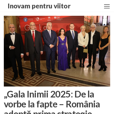
Skip
Inovam pentru viitor
to
the
content
„Gala Inimii 2025: De la
vorbe la fapte – România
adoptă prima strategie