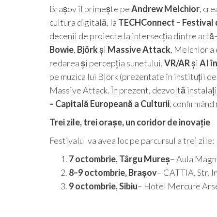
Brașov îl primește pe
Andrew Melchior
, cr
cultura digitală, la
TECHConnect – Festival 
decenii de proiecte la intersecția dintre ar
Bowie
,
Björk
și
Massive Attack
, Melchior a 
redarea și percepția sunetului,
VR/AR
și
AI î
pe muzica lui Björk (prezentate în instituții
Massive Attack. În prezent, dezvoltă instalaț
– Capitală Europeană a Culturii
, confirmând 
Trei zile, trei orașe, un coridor de inovație
Festivalul va avea loc pe parcursul a trei zile:
7 octombrie, Târgu Mureș
– Aula Magn
8–9 octombrie, Brașov
– CATTIA, Str. In
9 octombrie, Sibiu
– Hotel Mercure Ars