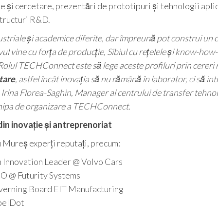
 și cercetare, prezentări de prototipuri și tehnologii aplic
structuri R&D.
triale și academice diferite, dar împreună pot construi un 
ul vine cu forța de producție, Sibiul cu rețelele și know-how-
Rolul TECHConnect este să lege aceste profiluri prin cereri r
tare
, astfel încât inovația să nu rămână în laborator, ci să int
ă Irina Florea-Saghin, Manager al centrului de transfer tehno
chipa de organizare a TECHConnect.
in inovație și antreprenoriat
 Mureș experți reputați, precum:
n Innovation Leader @ Volvo Cars
O @ Futurity Systems
erning Board EIT Manufacturing
ebelDot