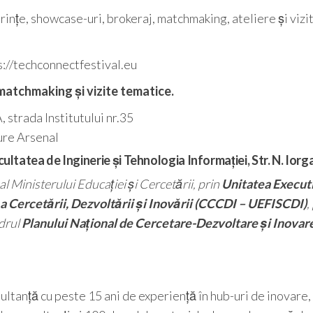
erințe, showcase-uri, brokeraj, matchmaking, ateliere și vizi
ps://techconnectfestival.eu
 matchmaking și vizite tematice.
 strada Institutului nr.35
ure Arsenal
ltatea de Inginerie și Tehnologia Informației, Str. N. Iorga
l Ministerului Educației și Cercetării, prin
Unitatea Execut
a Cercetării, Dezvoltării și Inovării (CCCDI – UEFISCDI)
,
adrul
Planului Național de Cercetare-Dezvoltare și Inovar
tanță cu peste 15 ani de experiență în hub-uri de inovare,