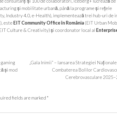
de consultanți și 100 de colaboratori, Iceberg+ lucrează de 
facturing și mobilitate urbană, până la programe și rețele
ty, Industry 4.0, e-Health), implementează trei hub-uri de 
), este
EIT Community Office în România
(EIT Urban Mobi
T Culture & Creativity) și coordonator local al
Enterpris
 gaming
„Gala Inimii” – lansarea Strategiei Național
tă și mod
Combaterea Bolilor Cardiovascu
Cerebrovasculare 2025–
uired fields are marked
*