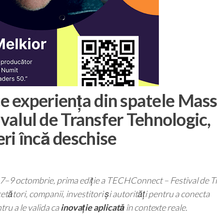
 experiența din spatele Mass
ivalul de Transfer Tehnologic,
ri încă deschise
e 7–9 octombrie, prima ediție a TECHConnect – Festival de T
tori, companii, investitori și autorități pentru a conecta
tru a le valida ca
inovație aplicată
în contexte reale.