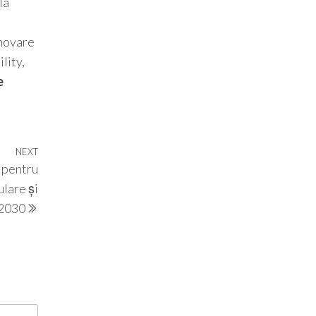
la
inovare
lity,
e
NEXT
Next
e pentru
Post
lare și
2030