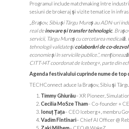
Programul include matchmaking între industrie
sesiuni de brokeraj și vizite tematice în infra
„
Brașov, Sibiu și Târgu Mureș au ADN-uri indus
real de
inovare și transfer tehnologic
. Brașov
servicii, Târgu Mureș cu cercetarea medicală. 
tehnologii validate și
colaborări de co-dezvol
economie și în serviciile publice.”, menționeaz
CITT-I4T coordonat de Iceberg+, parte din e
Agenda festivalului cuprinde nume de top d
TECHConnect aduce la Brașov, Sibiu și Târgu
Timmy Ghiurău
– XR Pioneer, Simulatio
Cecilia MoSze Tham
– Co-founder + CE
Ionuț Țața
– CEO Iceberg+, membru Gov
Vadim Fîntînari
– Chief AI Officer @ R
Zaki Milhem
– CEO @ WakeZ