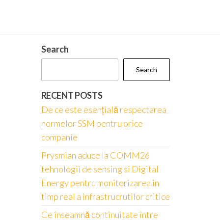
Search
Search
RECENT POSTS
De ce este esențială respectarea
normelor SSM pentru orice
companie
Prysmian aduce la COMM26
tehnologii de sensing si Digital
Energy pentru monitorizarea in
timp real a infrastrucrutilor critice
Ce înseamnă continuitate între