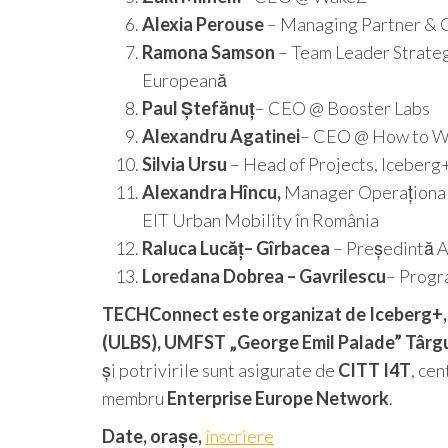
Alexia Perouse
– Managing Partner & 
Ramona Samson
– Team Leader Strateg
Europeană
Paul Ștefănuț
– CEO @ Booster Labs
Alexandru Agatinei
– CEO @ How to 
Silvia Ursu
– Head of Projects, Iceber
Alexandra Hîncu,
Manager Operațional
EIT Urban Mobility în România
Raluca Lucăț– Gîrbacea
– Președintă As
Loredana Dobrea – Gavrilescu
– Progr
TECHConnect este organizat de Iceberg+, în
(ULBS), UMFST „George Emil Palade” Târg
și potrivirile sunt asigurate de
CITT I4T
, cen
membru
Enterprise Europe Network
.
Date, orașe,
înscriere