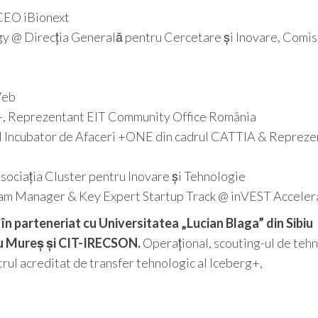
CEO iBionext
y @ Direcția Generală pentru Cercetare și Inovare, Comis
Web
g+, Reprezentant EIT Community Office România
 Incubator de Afaceri +ONE din cadrul CATTIA & Repreze
ociația Cluster pentru Inovare și Tehnologie
am Manager & Key Expert Startup Track @ inVEST Acceler
 parteneriat cu Universitatea „Lucian Blaga” din Sibiu
u Mureș și CIT-IRECSON.
Operațional, scouting-ul de tehn
trul acreditat de transfer tehnologic al Iceberg+,