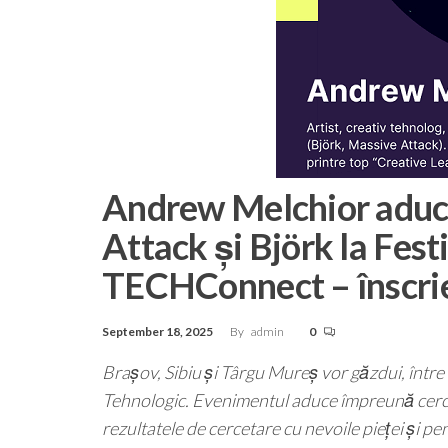
Andrew Melchior aduce
Attack și Björk la Fest
TECHConnect – înscrie
September 18, 2025
By
admin
0
Brașov, Sibiu și Târgu Mureș vor găzdui, într
Tehnologic. Evenimentul aduce împreună cercetă
rezultatele de cercetare cu nevoile pieței și pen