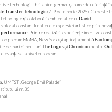
eative technologist britanico-german și nume de referință în
de Transfer Tehnologic
(7–9 octombrie 2025). Cu peste t
tă–tehnologie și colaborări emblematice cu
David
explorat constant frontierele expresiei artistice prin inovați
n performance
. Printre realizări: experiențe imersive cons
 de top precum MoMA, New York) și aplicația mobilă
Fantom
iile de mari dimensiuni
The Logos
și
Chronicon
pentru
Oul
relevanța sa la nivel european.
a, UMFST „George Emil Palade”
stitutului nr. 35
enal