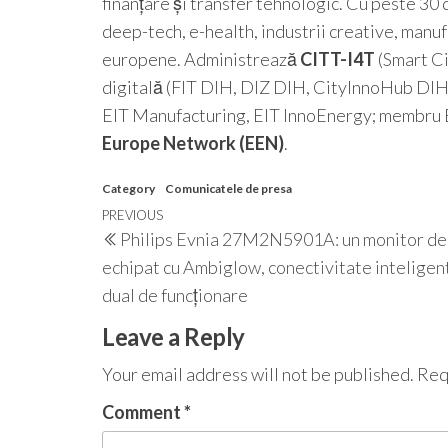
finanțare și transfer tehnologic. Cu peste 30 
deep-tech, e-health, industrii creative, manu
europene. Administrează
CITT-I4T
(Smart Ci
digitală (FIT DIH, DIZ DIH, CityInnoHub DIH
EIT Manufacturing, EIT InnoEnergy; membru EI
Europe Network (EEN)
.
Category
Comunicatele de presa
Post
Previous
PREVIOUS
Philips Evnia 27M2N5901A: un monitor de
navigation
Post
echipat cu Ambiglow, conectivitate inteligen
dual de funcționare
Leave a Reply
Your email address will not be published.
Req
Comment
*