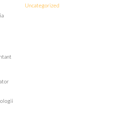
Uncategorized
ia
ntant
ator
ologii