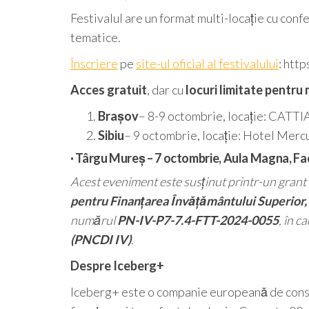
Festivalul are un format multi-locație cu conf
tematice.
Înscriere
pe
site-ul oficial al festivalului
: htt
Acces gratuit
, dar cu
locuri limitate pentru
Brașov
– 8-9 octombrie, locație: CATTIA,
Sibiu
– 9 octombrie, locație: Hotel Merc
· Târgu Mureș
– 7 octombrie, Aula Magna, Facu
Acest eveniment este susținut printr-un grant a
pentru Finanțarea Învățământului Superior, 
numărul
PN-IV-P7-7.4-FTT-2024-0055
, în c
(PNCDI IV)
.
Despre Iceberg+
Iceberg+ este o companie europeană de consul