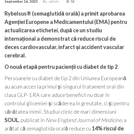
September 16, 2025
By
admin
0
Rybelsus® (semaglutidă orală) a primit aprobarea
Agenției Europene a Medicamentului (EMA) pentru
actualizarea etichetei, după ce un studiu
internațional a demonstrat că reduce riscul de
deces cardiovascular, infarct și accident vascular
cerebral.
O nouă etapă pentru pacienții cu diabet de tip 2
Persoanele cu diabet de tip 2 din Uniunea Europeană
au acum acces la primul și singurul tratament oral din
clasa GLP-1 RA care aduce beneficii nu doar în
controlul glicemiei și scăderea în greutate, ci și pentru
sănătatea inimii. Studiul clinic de mari dimensiuni
SOUL
, publicat în
New England Journal of Medicine
, a
arătat că semaglutida orală reduce cu
14% riscul de