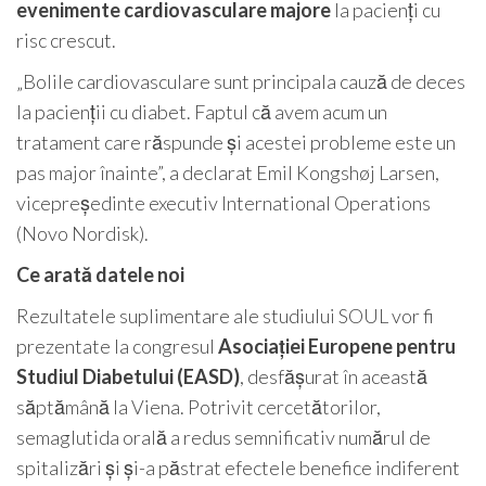
evenimente cardiovasculare majore
la pacienți cu
risc crescut.
„Bolile cardiovasculare sunt principala cauză de deces
la pacienții cu diabet. Faptul că avem acum un
tratament care răspunde și acestei probleme este un
pas major înainte”, a declarat Emil Kongshøj Larsen,
vicepreședinte executiv International Operations
(Novo Nordisk).
Ce arată datele noi
Rezultatele suplimentare ale studiului SOUL vor fi
prezentate la congresul
Asociației Europene pentru
Studiul Diabetului (EASD)
, desfășurat în această
săptămână la Viena. Potrivit cercetătorilor,
semaglutida orală a redus semnificativ numărul de
spitalizări și și-a păstrat efectele benefice indiferent