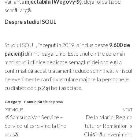
varianta
injectabilă (Wegovy®)
, deja folosită pe
scară largă.
Despre studiul SOUL
Studiul SOUL, început în 2019, a inclus peste
9.600 de
pacienți
din întreaga lume. Este unul dintre cele mai
mari studii clinice dedicate semaglutidei orale și a
confirmat că acest tratament reduce semnificativ riscul
de evenimente cardiovasculare majore la persoanele
cu diabet de tip 2 și boli asociate.
Category
Comunicatele de presa
Post
Previous
PREVIOUS
NEXT
N
Samsung Van Service –
De la Maria, Regina
navigation
Post
P
Service-ul care vine la tine
tuturor Românilor la
acasă!
Chișinău: eveniment