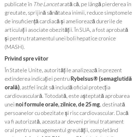
publicate în
The Lancet
arată că, pe lângă pierderea în
greutate, sprijină sănătatea inimii, reduce simptomele
de insuficiență cardiacă și ameliorează durerile de
articulații asociate obezității. În SUA, a fost aprobată
și pentru tratamentul unei boli hepatice cronice
(MASH).
Privind spre viitor
În Statele Unite, autoritățile analizează în prezent
extinderea indicației pentru
Rybelsus® (semaglutidă
orală)
, astfel încât să includă oficial protecția
cardiovasculară. Totodată, este așteptată aprobarea
unei
noi formule orale, zilnice, de 25 mg
, destinată
persoanelor cu obezitate și risc cardiovascular. Dacă
va fi autorizată, aceasta ar deveni primul tratament
oral pentru managementul greutății, completând