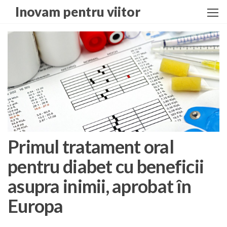
Skip
Inovam pentru viitor
to
the
content
Primul tratament oral
pentru diabet cu beneficii
asupra inimii, aprobat în
Europa