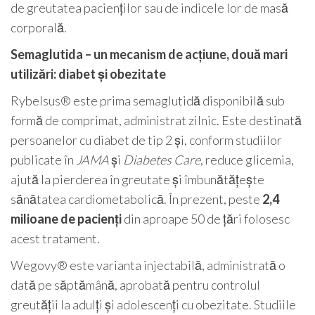
de greutatea pacienților sau de indicele lor de masă
corporală.
Semaglutida – un mecanism de acțiune, două mari
utilizări: diabet și obezitate
Rybelsus® este prima semaglutidă disponibilă sub
formă de comprimat, administrat zilnic. Este destinată
persoanelor cu diabet de tip 2 și, conform studiilor
publicate în
JAMA
și
Diabetes Care
, reduce glicemia,
ajută la pierderea în greutate și îmbunătățește
sănătatea cardiometabolică. În prezent, peste
2,4
milioane de pacienți
din aproape 50 de țări folosesc
acest tratament.
Wegovy® este varianta injectabilă, administrată o
dată pe săptămână, aprobată pentru controlul
greutății la adulți și adolescenți cu obezitate. Studiile