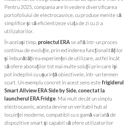
Pentru 2025, compania are în vedere diversificarea
portofoliului de electrocasnice, cu produse menite să
simplifice și să eficientizeze viața de zi cu zi a
utilizatorilor.
În același timp,
proiectul ERA
se află într-un proces
continuu de evoluție, prin extinderea funcționalităților
și îmbunătățirea experienței de utilizare, astfel încât
să ofere abonaților tot mai multe soluții prin care își
pot îndeplini cu ușurință obiectivele, într-un termen
scurt. Un exemplu concret în acest sens este
frigiderul
Smart Allview ERA Side by Side, conectat la
launcherul ERA Fridge
. Mai mult decât un simplu
electrocasnic, acesta devine un veritabil hub al
locuinței moderne, compatibil cu o gamă variată de
dispozitive smart și capabil să ofere utilizatorilor