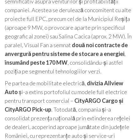
semnificativ asupra veniturilor și profitabilității
companiei. Acestea se derulează concomitent cu alte
proiecte full EPC, precum cel de la Municipiul Reșița
(aproape 9 MW, o provocare aparte prin specificul
geografic al zonei) sau Salina Cacica (aprox. 2 MW). În
paralel, Visual Fan a semnat
două noi contracte de
anvergură pentru sisteme de stocare a energiei
,
însumând peste 170 MW
, consolidându-și astfel
poziția pe segmentul tehnologiilor verzi.
Pe partea de mobilitate electrică,
divizia Allview
Auto
și-a extins portofoliul cu modele full electrice
pentru transport comercial –
CityARGO Cargo și
CityARGO Pick-up
. Totodată, compania și-a
consolidat prezența națională prin extinderea rețelei
de dealeri, acoperind aproape jumătate din județele
României, cu reprezentanțe auto și service-uri