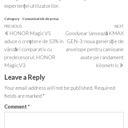
experienței utilizatorilor.
Category
Comunicatele de presa
Post
Previous
PREVIOUS
NEXT
N
HONOR Magic V5
Goodyear lansează KMAX
navigation
Post
P
aduce o creștere de 53% în
GEN-3: noua generație de
vânzări comparativ cu
anvelope pentru camioane
predecesorul, HONOR
axate pe randament
Magic V3
kilometric
Leave a Reply
Your email address will not be published.
Required
fields are marked
*
Comment
*