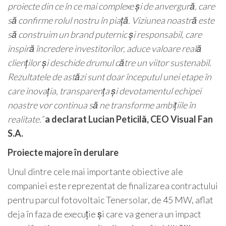
proiecte din ce în ce mai complexe și de anvergură, care
să confirme rolul nostru în piață. Viziunea noastră este
să construim un brand puternic și responsabil, care
inspiră încredere investitorilor, aduce valoare reală
clienților și deschide drumul către un viitor sustenabil.
Rezultatele de astăzi sunt doar începutul unei etape în
care inovația, transparența și devotamentul echipei
noastre vor continua să ne transforme ambițiile în
realitate.”
a declarat Lucian Peticilă, CEO Visual Fan
S.A.
Proiecte majore în derulare
Unul dintre cele mai importante obiective ale
companiei este reprezentat de finalizarea contractului
pentru parcul fotovoltaic Tenersolar, de 45 MW, aflat
deja în faza de execuție și care va genera un impact