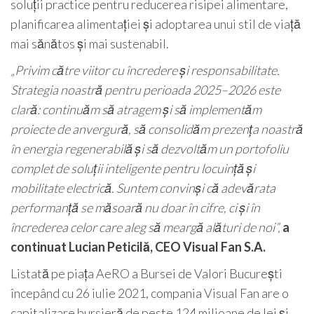
soluții practice pentru reducerea risipei alimentare,
planificarea alimentației și adoptarea unui stil de viață
mai sănătos și mai sustenabil.
„Privim către viitor cu încredere și responsabilitate.
Strategia noastră pentru perioada 2025–2026 este
clară: continuăm să atragem și să implementăm
proiecte de anvergură, să consolidăm prezența noastră
în energia regenerabilă și să dezvoltăm un portofoliu
complet de soluții inteligente pentru locuință și
mobilitate electrică. Suntem convinși că adevărata
performanță se măsoară nu doar în cifre, ci și în
încrederea celor care aleg să meargă alături de noi”,
a
continuat Lucian Peticilă, CEO Visual Fan S.A.
Listată pe piața AeRO a Bursei de Valori București
începând cu 26 iulie 2021, compania Visual Fan are o
capitalizare bursieră de peste 124 milioane de lei și