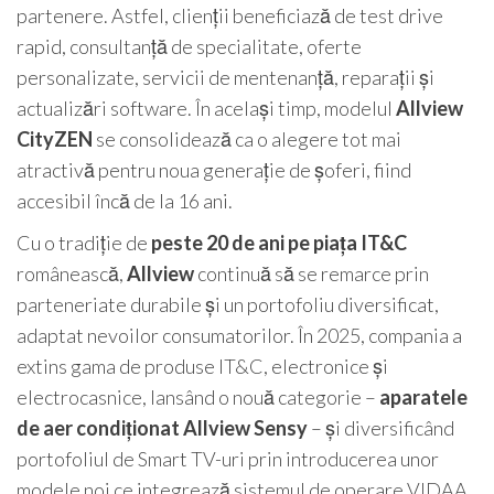
partenere. Astfel, clienții beneficiază de test drive
rapid, consultanță de specialitate, oferte
personalizate, servicii de mentenanță, reparații și
actualizări software. În același timp, modelul
Allview
CityZEN
se consolidează ca o alegere tot mai
atractivă pentru noua generație de șoferi, fiind
accesibil încă de la 16 ani.
Cu o tradiție de
peste 20 de ani pe piața IT&C
românească,
Allview
continuă să se remarce prin
parteneriate durabile și un portofoliu diversificat,
adaptat nevoilor consumatorilor. În 2025, compania a
extins gama de produse IT&C, electronice și
electrocasnice, lansând o nouă categorie –
aparatele
de aer condiționat Allview Sensy
– și diversificând
portofoliul de Smart TV-uri prin introducerea unor
modele noi ce integrează sistemul de operare VIDAA.