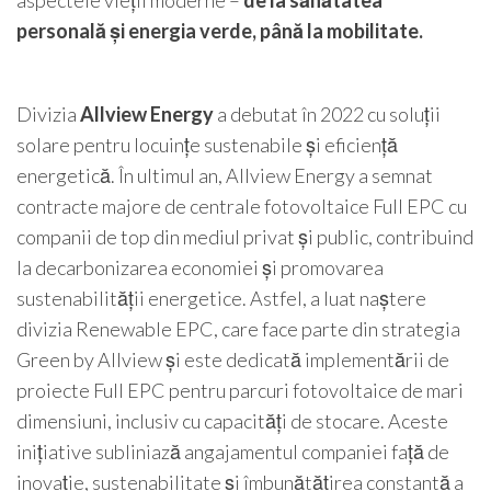
aspectele vieții moderne –
de la sănătatea
personală și energia verde, până la mobilitate.
Divizia
Allview Energy
a debutat în 2022 cu soluții
solare pentru locuințe sustenabile și eficiență
energetică. În ultimul an, Allview Energy a semnat
contracte majore de centrale fotovoltaice Full EPC cu
companii de top din mediul privat și public, contribuind
la decarbonizarea economiei și promovarea
sustenabilității energetice. Astfel, a luat naștere
divizia Renewable EPC, care face parte din strategia
Green by Allview și este dedicată implementării de
proiecte Full EPC pentru parcuri fotovoltaice de mari
dimensiuni, inclusiv cu capacități de stocare. Aceste
inițiative subliniază angajamentul companiei față de
inovație, sustenabilitate și îmbunătățirea constantă a