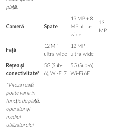
piață.
13 MP + 8
13
Cameră
Spate
MP ultra-
MP
wide
12 MP
12 MP
Față
ultra-wide
ultra-wide
Rețea și
5G (Sub-
5G (Sub-6),
conectivitate*
6), Wi-Fi 7
Wi-Fi 6E
*Viteza reală
poate varia în
funcție de piață,
operator și
mediul
utilizatorului.