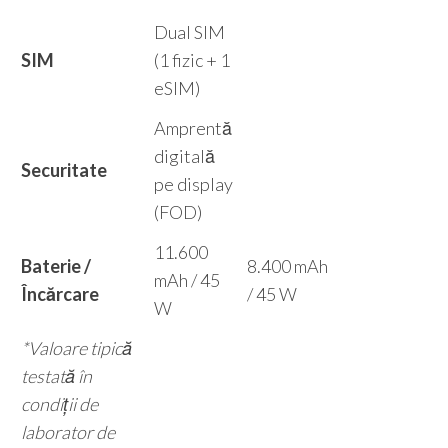
Dual SIM
SIM
(1 fizic + 1
eSIM)
Amprentă
digitală
Securitate
pe display
(FOD)
11.600
Baterie /
8.400 mAh
mAh / 45
Încărcare
/ 45 W
W
*Valoare tipică
testată în
condiții de
laborator de