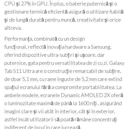
CPU și 27% în GPU. În plus, o baterie puternică și o
gestionare termică eficientă asigură o utilizare fiabilă
și de lungă durată pentru muncă, creativitate și orice
altceva.
Performanța, combinată cu un design
funcțional, reflectă inovația hardware a Samsung,
oferind dispozitive ultra-subțiri și ușoare, dar
puternice, gata pentru versatilitatea de zi cu zi. Galaxy
Tab S11 Ultra are o construcție remarcabil de subțire,
de doar 5,1 mm, cu rame înguste de 5,2 mm care extind
spațiul ecranului fără a compromite portabilitatea. La
ambele modele, ecranele Dynamic AMOLED 2X oferă
o luminozitate maximă de până la 1600 niți , asigurând
imagini clare și vii atât în interior, cât și în exterior,
astfel încât utilizatorii să poată rămâne concentrați
indiferent de locul în care lucrează.