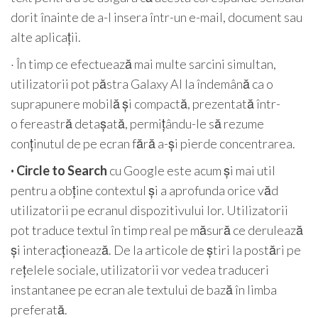
dorit înainte de a-l insera într-un e-mail, document sau
alte aplicații.
· În timp ce efectuează mai multe sarcini simultan,
utilizatorii pot păstra Galaxy AI la îndemână ca o
suprapunere mobilă și compactă, prezentată într-
o fereastră detașată, permițându-le să rezume
conținutul de pe ecran fără a-și pierde concentrarea.
· Circle to Search
cu Google este acum și mai util
pentru a obține contextul și a aprofunda orice văd
utilizatorii pe ecranul dispozitivului lor. Utilizatorii
pot traduce textul în timp real pe măsură ce derulează
și interacționează. De la articole de știri la postări pe
rețelele sociale, utilizatorii vor vedea traduceri
instantanee pe ecran ale textului de bază în limba
preferată.