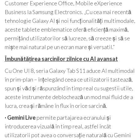
Customer Experience Office, Mobile eXperience
Business la Samsung Electronics. „Cu cea mai recentă
tehnologie Galaxy AI și noi funcționalități multimodale,
aceste tablete emblematice oferă eficiență maximă,
permițând utilizatorilor să lucreze, să creeze și să se
miște mai natural pe un ecran mare și versatil.”
Îmbunătățirea sarcinilor zilnice cu AI avansat
Cu One UI 8, seria Galaxy Tab S11 aduce AI multimodal
în prim-plan – înțelegând ceea ce utilizatorii tastează,
spun și văd și răspunzând în timp real cu sugestii utile,
aceste instrumente deblochează un mod mai fluid de a
lucra, crea și rămâne în flux în orice sarcină.
· Gemini Live
permite partajarea ecranului și
introducerea vizuală în timp real, astfel încât
utilizatorii pot avea o conversație naturală cu Gemini