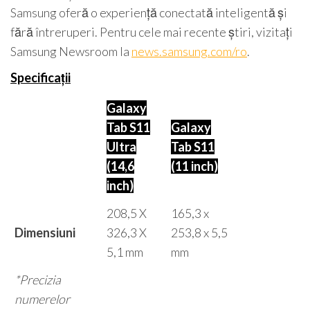
Samsung oferă o experiență conectată inteligentă și
fără întreruperi. Pentru cele mai recente știri, vizitați
Samsung Newsroom la
news.samsung.com/ro
.
Specificații
Galaxy
Tab S11
Galaxy
Ultra
Tab S11
(14,6
(11 inch)
inch)
208,5 X
165,3 x
Dimensiuni
326,3 X
253,8 x 5,5
5,1 mm
mm
*Precizia
numerelor