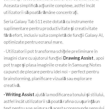
Aceasta simplifică acțiunile complexe, astfel încât
utilizatorii să poată rămâne concentrați.
Seria Galaxy Tab S11 este dotată cu instrumente
suplimentare pentru productivitate și creativitate
fără efort, inclusiv suita completă de funcții Galaxy AI,
optimizate pentru ecranul mare.
· Utilizatorii pot transforma schițele preliminare în
imagini clare cu ajutorul funcției
Drawing Assist
, apoi
pot trage și plasa imaginile create în Samsung Notes
ca punct de plecare pentru idei noi – perfect pentru
brainstorming, planificare vizuală sau explorare
creativă.
· Writing Assist
ajută la modificarea tonului și stilului,
astfel încât utilizatorii să poată rafina cu ușurință un
text pentru a se asigura că acesta corespunde sensului