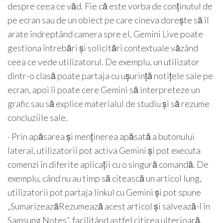
despre ceea ce văd. Fie că este vorba de conținutul de
pe ecran sau de un obiect pe care cineva dorește să îl
arate îndreptând camera spre el, Gemini Live poate
gestiona întrebări și solicitări contextuale văzând
ceea ce vede utilizatorul. De exemplu, un utilizator
dintr-o clasă poate partaja cu ușurință notițele sale pe
ecran, apoi îi poate cere Gemini să interpreteze un
grafic sau să explice materialul de studiu și să rezume
concluziile sale.
· Prin apăsarea și menținerea apăsată a butonului
lateral, utilizatorii pot activa Gemini și pot executa
comenzi în diferite aplicații cu o singură comandă. De
exemplu, când nu au timp să citească un articol lung,
utilizatorii pot partaja linkul cu Gemini și pot spune
„SumarizeazăRezumează acest articol și salvează-l în
Samsung Notes”, facilitând astfel citirea ulterioară.