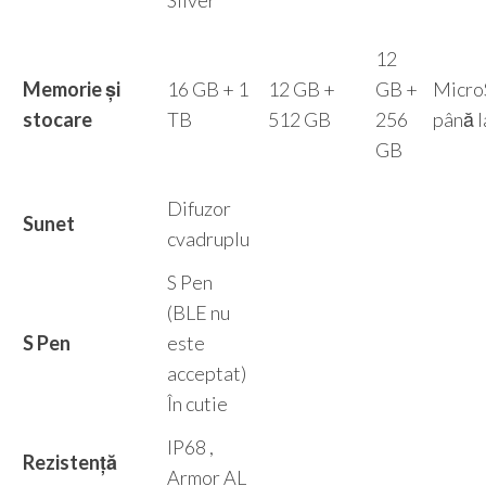
Silver
12
Memorie și
16 GB + 1
12 GB +
GB +
Micr
stocare
TB
512 GB
256
până l
GB
Difuzor
Sunet
cvadruplu
S Pen
(BLE nu
S Pen
este
acceptat)
În cutie
IP68 ,
Rezistență
Armor AL