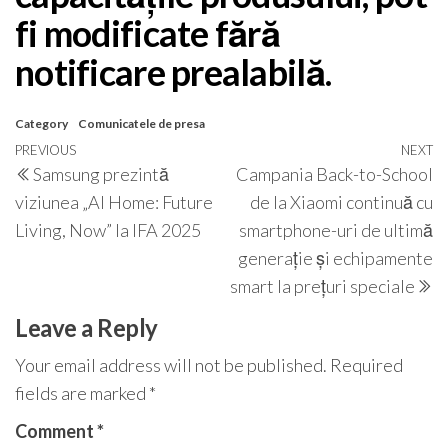
fi modificate fără
notificare prealabilă.
Category
Comunicatele de presa
Post
Previous
PREVIOUS
NEXT
N
Samsung prezintă
Campania Back-to-School
navigation
Post
P
viziunea „AI Home: Future
de la Xiaomi continuă cu
Living, Now” la IFA 2025
smartphone-uri de ultimă
generație și echipamente
smart la prețuri speciale
Leave a Reply
Your email address will not be published.
Required
fields are marked
*
Comment
*