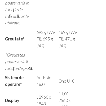
poate varia în
funcție de
măsurătorile
utilizate.
692 g (Wi-
469 g (Wi-
Greutate*
Fi), 695 g
Fi), 471 g
(5G)
(5G)
*Greutatea
poate varia în
funcție de piață.
Sistem de
Android
One UI 8
operare*
16.0
11,0” ,
, 2960 x
Display
2560 x
1848