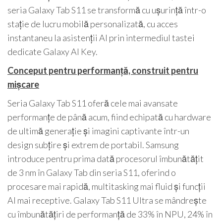
seria Galaxy Tab S11 se transformă cu ușurință într-o
stație de lucru mobilă personalizată, cu acces
instantaneu la asistenții AI prin intermediul tastei
dedicate Galaxy AI Key.
Conceput pentru performanță, construit pentru
mișcare
Seria Galaxy Tab S11 oferă cele mai avansate
performanțe de până acum, fiind echipată cu hardware
de ultimă generație și imagini captivante într-un
design subțire și extrem de portabil. Samsung
introduce pentru prima dată procesorul îmbunătățit
de 3 nm în Galaxy Tab din seria S11, oferind o
procesare mai rapidă, multitasking mai fluid și funcții
AI mai receptive. Galaxy Tab S11 Ultra se mândrește
cu îmbunătățiri de performanță de 33% în NPU, 24% în