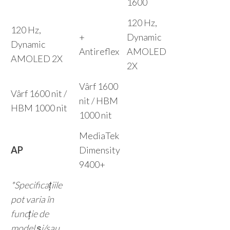
1600
120 Hz,
120 Hz,
+
Dynamic
Dynamic
Antireflex
AMOLED
AMOLED 2X
2X
Vârf 1600
Vârf 1600 nit /
nit / HBM
HBM 1000 nit
1000 nit
MediaTek
AP
Dimensity
9400+
*Specificațiile
pot varia în
funcție de
model și/sau