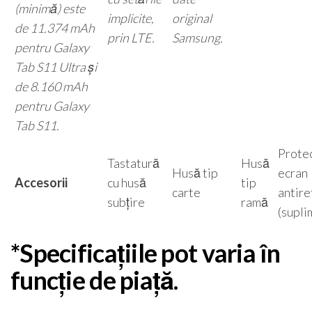
(minimă) este
implicite,
original
de 11.374 mAh
prin LTE.
Samsung.
pentru Galaxy
Tab S11 Ultra și
de 8.160 mAh
pentru Galaxy
Tab S11.
Prote
Tastatură
Husă
Husă tip
ecran
Accesorii
cu husă
tip
carte
antire
subțire
ramă
(supli
*Specificațiile pot varia în
funcție de piață.