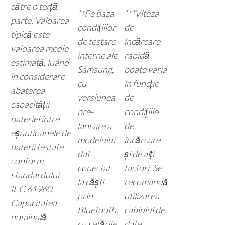
către o terță
**Pe baza
***Viteza
parte. Valoarea
condițiilor
de
tipică este
de testare
încărcare
valoarea medie
interne ale
rapidă
estimată, luând
Samsung,
poate varia
în considerare
cu
în funcție
abaterea
versiunea
de
capacității
pre-
condițiile
bateriei între
lansare a
de
eșantioanele de
modelului
încărcare
baterii testate
dat
și de alți
conform
conectat
factori. Se
standardului
la căști
recomandă
IEC 61960.
prin
utilizarea
Capacitatea
Bluetooth,
cablului de
nominală
cu setările
date