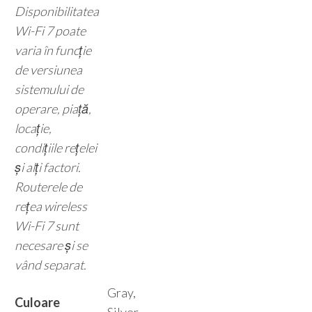
Disponibilitatea
Wi-Fi 7 poate
varia în funcție
de versiunea
sistemului de
operare, piață,
locație,
condițiile rețelei
și alți factori.
Routerele de
rețea wireless
Wi-Fi 7 sunt
necesare și se
vând separat.
Gray,
Culoare