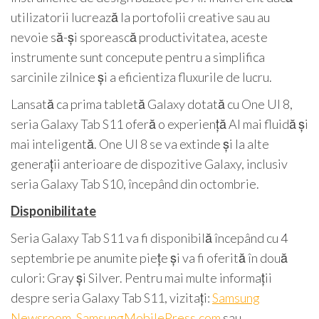
utilizatorii lucrează la portofolii creative sau au
nevoie să-și sporească productivitatea, aceste
instrumente sunt concepute pentru a simplifica
sarcinile zilnice și a eficientiza fluxurile de lucru.
Lansată ca prima tabletă Galaxy dotată cu One UI 8,
seria Galaxy Tab S11 oferă o experiență AI mai fluidă și
mai inteligentă. One UI 8 se va extinde și la alte
generații anterioare de dispozitive Galaxy, inclusiv
seria Galaxy Tab S10, începând din octombrie.
Disponibilitate
Seria Galaxy Tab S11 va fi disponibilă începând cu 4
septembrie pe anumite piețe și va fi oferită în două
culori: Gray și Silver. Pentru mai multe informații
despre seria Galaxy Tab S11, vizitați:
Samsung
Newsroom
,
SamsungMobilePress.com
sau