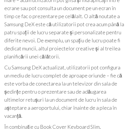
mare – acum utilizatorii pot glisa și fixa aplicații între
ecrane sau pot consulta un document pe un ecran în
timp ce fac o prezentare pe celălalt. O altă noutate a
Samsung DeX este că utilizatorii pot crea acum până la
patru spații de lucru separate și personalizate pentru
diferite nevoi. De exemplu, un spațiu de lucru poate fi
dedicat muncii, altul proiectelor creative și al treilea
planificării unei călătorii.
Cu Samsung DeX actualizat, utilizatorii pot configura
un mediu de lucru complet de aproape oriunde – fie că
este vorba de conectarea la un televizor din sala de
ședințe pentru o prezentare sau de adăugarea
ultimelor retușuri la un document de lucru în sala de
așteptare a aeroportului, chiar înainte de a pleca în
vacanță.
În combinație cu Book Cover Keyboard Slim,