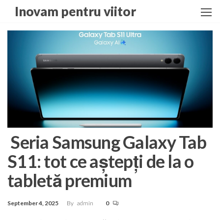
Skip
Inovam pentru viitor
to
the
content
Seria Samsung Galaxy Tab
S11: tot ce aștepți de la o
tabletă premium
September 4, 2025
By
admin
0