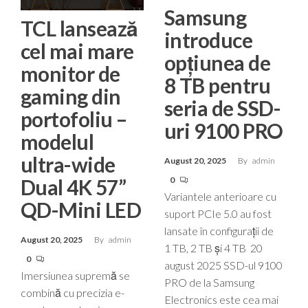
Samsung
TCL lansează
introduce
cel mai mare
opțiunea de
monitor de
8 TB pentru
gaming din
seria de SSD-
portofoliu –
uri 9100 PRO
modelul
ultra-wide
August 20, 2025
By
admin
Dual 4K 57”
0
Variantele anterioare cu
QD-Mini LED
suport PCIe 5.0 au fost
lansate în configurații de
August 20, 2025
By
admin
1 TB, 2 TB și 4 TB 20
0
august 2025 SSD-ul 9100
Imersiunea supremă se
PRO de la Samsung
combină cu precizia e-
Electronics este cea mai