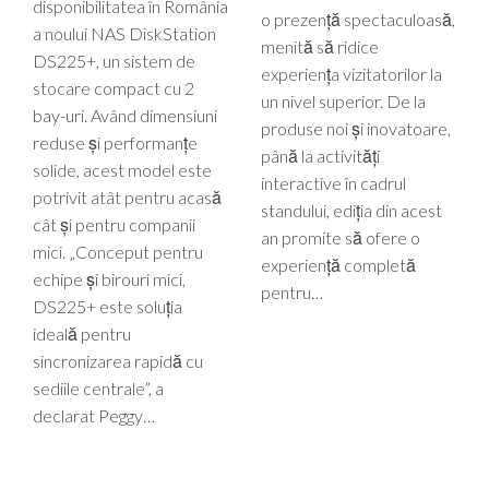
disponibilitatea în România
o prezență spectaculoasă,
a noului NAS DiskStation
menită să ridice
DS225+, un sistem de
experiența vizitatorilor la
stocare compact cu 2
un nivel superior. De la
bay-uri. Având dimensiuni
produse noi și inovatoare,
reduse și performanțe
până la activități
solide, acest model este
interactive în cadrul
potrivit atât pentru acasă
standului, ediția din acest
cât și pentru companii
an promite să ofere o
mici. „Conceput pentru
experiență completă
echipe și birouri mici,
pentru…
DS225+ este soluția
ideală pentru
sincronizarea rapidă cu
sediile centrale”, a
declarat Peggy…