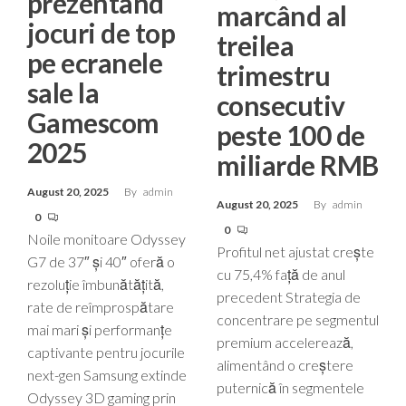
prezentând
marcând al
jocuri de top
treilea
pe ecranele
trimestru
sale la
consecutiv
Gamescom
peste 100 de
2025
miliarde RMB
August 20, 2025
By
admin
August 20, 2025
By
admin
0
0
Noile monitoare Odyssey
Profitul net ajustat crește
G7 de 37″ și 40″ oferă o
cu 75,4% față de anul
rezoluție îmbunătățită,
precedent Strategia de
rate de reîmprospătare
concentrare pe segmentul
mai mari și performanțe
premium accelerează,
captivante pentru jocurile
alimentând o creștere
next-gen Samsung extinde
puternică în segmentele
Odyssey 3D gaming prin