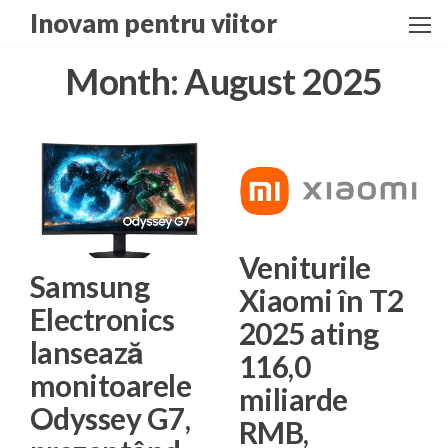
Skip
Inovam pentru viitor
to
the
Month:
August 2025
content
Veniturile
Samsung
Xiaomi în T2
Electronics
2025 ating
lansează
116,0
monitoarele
miliarde
Odyssey G7,
RMB,