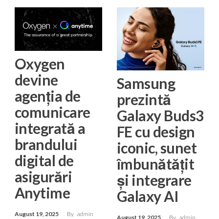
Oxygen
devine
Samsung
agenția de
prezintă
comunicare
Galaxy Buds3
integrată a
FE cu design
brandului
iconic, sunet
digital de
îmbunătățit
asigurări
și integrare
Anytime
Galaxy AI
August 19, 2025
By
admin
August 19, 2025
By
admin