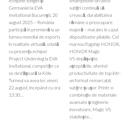
echipele Belgiei și
smartphone-uri ultra-
Germaniei la EVA
subțiri continuă să
Invitational București, 20
crească, durabilitatea
august 2025 – România
rămâne o preocupare
participă în premieră la un
majoră – mai ales în cazul
turneu mondial de esports
dispozitivelor pliabile. Cel
în realitate virtuală, odată
mai nou flagship HONOR,
cu prezența echipei
HONOR Magic
Project Underdog la EVA
V5 depășește
Invitational, competiție ce
așteptările, oferind
se desfășoară la Köln.
productivitate de top într-
Turneul va avea loc vineri,
un format remarcabil,
22 august, începând cu ora
subțire și ușor. Printr-o
13:30…
combinație de materiale
avansate și inginerie
inovatoare, Magic V5
stabilește…