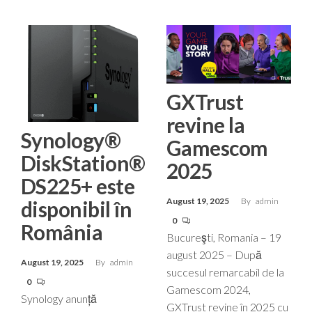
GXTrust
revine la
Synology®
Gamescom
DiskStation®
2025
DS225+ este
August 19, 2025
By
admin
disponibil în
0
România
Bucureşti, Romania – 19
august 2025 – După
August 19, 2025
By
admin
succesul remarcabil de la
0
Gamescom 2024,
Synology anunță
GXTrust revine în 2025 cu