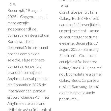
0
0
București, 19 august
Construite pentru fanii
2025 – Oxygen, cea mai
Galaxy, Buds3 FE oferă
mare agenție
caracteristici esențiale la
independentă de
un preț excelent – acum
comunicare integrată din
cu mai inteligente și mai
România, a fost
elegante. București, 19
desemnată, în urma unui
august 2025 – Samsung
proces complex de
Electronics Co., Ltd. a
selecție, să gestioneze
anunțat astăzi lansarea
comunicarea pentru
Galaxy Buds3 FE, cea mai
brandul internațional
nouă completare a gamei
Anytime. Lansat pe piața
Galaxy Buds. Ca parte a
din România în 2025 de
misiunii Samsung de a-și
Interamerican, parte a
extinde inovația audio
grupului olandez Achmea,
pentru mai…
Anytime este un brand
digital de asigurări, centrat