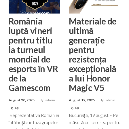
România
Materiale de
luptă vineri
ultimă
pentru titlu
generație
la turneul
pentru
mondial de
rezistența
esports în VR
excepțională
de la
a lui Honor
Gamescom
Magic V5
August 20, 2025
By
admin
August 19, 2025
By
admin
0
0
Reprezentativa României
București, 19 august – Pe
întâlnește în faza grupelor
măsură ce cererea pentru