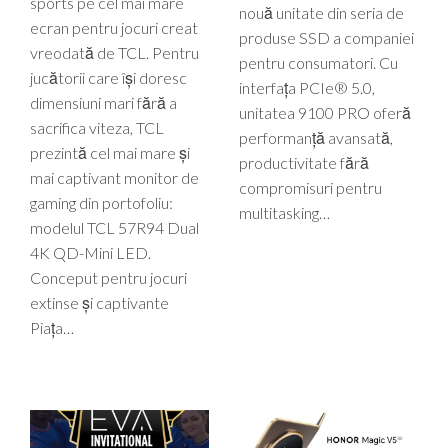
sports pe cel mai mare
nouă unitate din seria de
ecran pentru jocuri creat
produse SSD a companiei
vreodată de TCL. Pentru
pentru consumatori. Cu
jucătorii care își doresc
interfața PCIe® 5.0,
dimensiuni mari fără a
unitatea 9100 PRO oferă
sacrifica viteza, TCL
performanță avansată,
prezintă cel mai mare și
productivitate fără
mai captivant monitor de
compromisuri pentru
gaming din portofoliu:
multitasking…
modelul TCL 57R94 Dual
4K QD-Mini LED.
Conceput pentru jocuri
extinse și captivante
Piața…