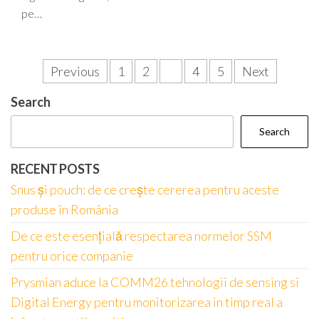
pe…
Posts
Previous
1
2
3
4
5
Next
pagination
Search
Search
RECENT POSTS
Snus și pouch: de ce crește cererea pentru aceste
produse în România
De ce este esențială respectarea normelor SSM
pentru orice companie
Prysmian aduce la COMM26 tehnologii de sensing si
Digital Energy pentru monitorizarea in timp real a