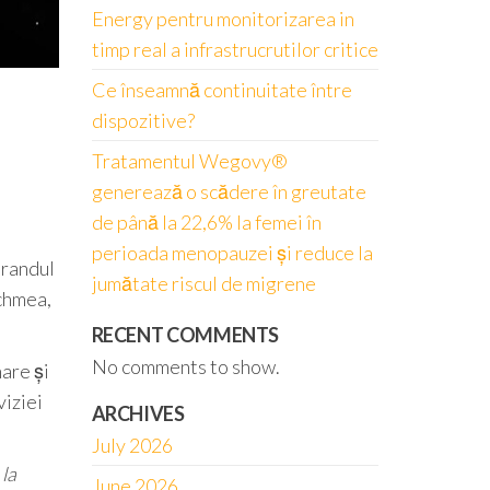
Energy pentru monitorizarea in
timp real a infrastrucrutilor critice
Ce înseamnă continuitate între
dispozitive?
Tratamentul Wegovy®
generează o scădere în greutate
de până la 22,6% la femei în
perioada menopauzei și reduce la
brandul
jumătate riscul de migrene
Achmea,
RECENT COMMENTS
No comments to show.
are și
viziei
ARCHIVES
July 2026
 la
June 2026