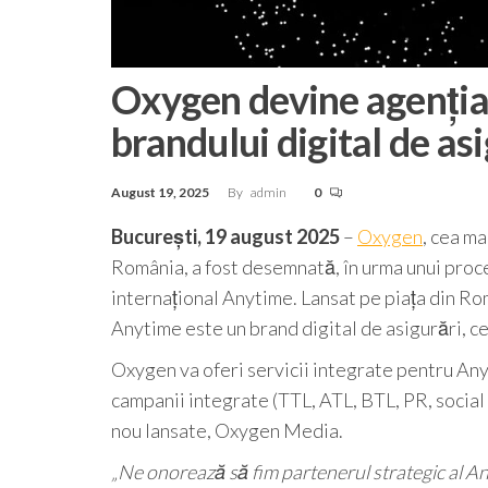
Oxygen devine agenția
brandului digital de as
August 19, 2025
By
admin
0
București, 19 august 2025
–
Oxygen
, cea m
România, a fost desemnată, în urma unui proc
internațional Anytime. Lansat pe piața din R
Anytime este un brand digital de asigurări, ce
Oxygen va oferi servicii integrate pentru An
campanii integrate (TTL, ATL, BTL, PR, social 
nou lansate, Oxygen Media.
„Ne onorează să fim partenerul strategic al Any