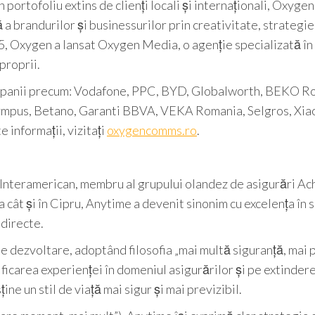
portofoliu extins de clienți locali și internaționali, Oxygen
a brandurilor și businessurilor prin creativitate, strategie
25, Oxygen a lansat Oxygen Media, o agenție specializată î
proprii.
companii precum: Vodafone, PPC, BYD, Globalworth, BEKO R
mpus, Betano, Garanti BBVA, VEKA Romania, Selgros, Xia
informații, vizitați
oxygencomms.ro
.
l Interamerican, membru al grupului olandez de asigurări A
 cât și în Cipru, Anytime a devenit sinonim cu excelența în s
 directe.
e dezvoltare, adoptând filosofia „mai multă siguranță, mai 
ificarea experienței în domeniul asigurărilor și pe extinder
ine un stil de viață mai sigur și mai previzibil.