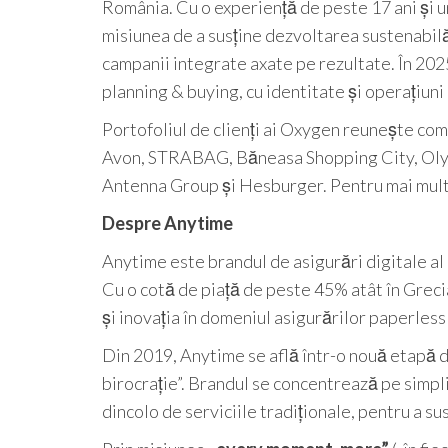
România. Cu o experiență de peste 17 ani și un 
misiunea de a susține dezvoltarea sustenabilă 
campanii integrate axate pe rezultate. În 20
planning & buying, cu identitate și operațiuni 
Portofoliul de clienți ai Oxygen reunește 
Avon, STRABAG, Băneasa Shopping City, Oly
Antenna Group și Hesburger. Pentru mai multe 
Despre Anytime
Anytime este brandul de asigurări digitale a
Cu o cotă de piață de peste 45% atât în Grecia
și inovația în domeniul asigurărilor paperless
Din 2019, Anytime se află într-o nouă etapă d
birocrație”. Brandul se concentrează pe simpl
dincolo de serviciile tradiționale, pentru a susț