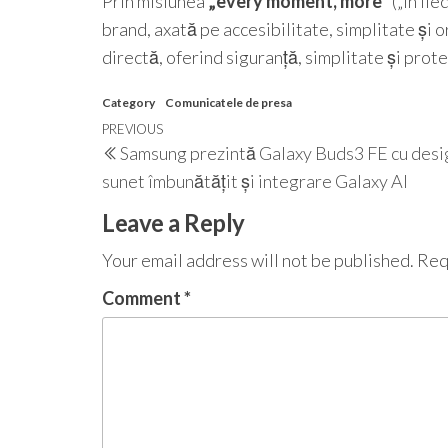
Prin misiunea
„every moment, more”
(„în fi
brand, axată pe accesibilitate, simplitate și 
directă, oferind siguranță, simplitate și protecț
Category
Comunicatele de presa
Post
Previous
PREVIOUS
Samsung prezintă Galaxy Buds3 FE cu desig
navigation
Post
sunet îmbunătățit și integrare Galaxy AI
Leave a Reply
Your email address will not be published.
Req
Comment
*