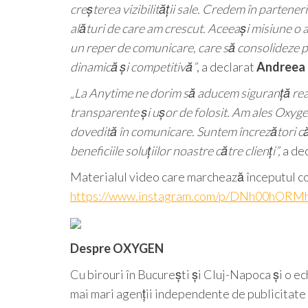
creșterea vizibilității sale. Credem în partener
alături de care am crescut. Aceeași misiune o 
un reper de comunicare, care să consolideze pr
dinamică și competitivă”
, a declarat
Andreea F
„La Anytime ne dorim să aducem siguranță reală
transparente și ușor de folosit. Am ales Oxyge
dovedită în comunicare. Suntem încrezători că
beneficiile soluțiilor noastre către clienți”,
a de
Materialul video care marchează începutul col
https://www.instagram.com/p/DNh00hORM
Despre OXYGEN
Cu birouri în București și Cluj-Napoca și o e
mai mari agenții independente de publicitate