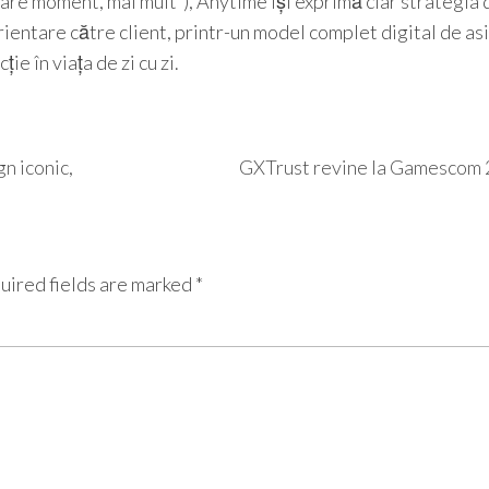
ecare moment, mai mult”), Anytime își exprimă clar strategia 
orientare către client, printr-un model complet digital de a
ie în viața de zi cu zi.
n iconic,
GXTrust revine la Gamescom
uired fields are marked
*