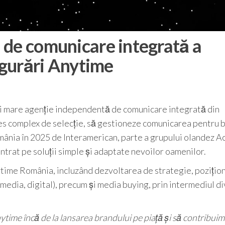
 de comunicare integrată a
igurări Anytime
ai mare agenție independentă de comunicare integrată din
es complex de selecție, să gestioneze comunicarea pentru 
omânia în 2025 de Interamerican, parte a grupului olandez 
ntrat pe soluții simple și adaptate nevoilor oamenilor.
ytime România, incluzând dezvoltarea de strategie, pozițion
media, digital), precum și media buying, prin intermediul di
time încă de la lansarea brandului pe piață și să contribuim