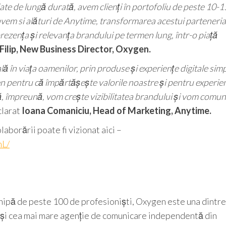
iate de lungă durată, avem clienți în portofoliu de peste 10-1
avem si alături de Anytime, transformarea acestui parteneriat
ezența și relevanța brandului pe termen lung, într-o piață
ilip, New Business Director, Oxygen.
 în viața oamenilor, prin produse și experiențe digitale simp
n pentru că împărtășește valorile noastre și pentru experie
, împreună, vom crește vizibilitatea brandului și vom comuni
clarat
Ioana Comaniciu, Head of Marketing, Anytime.
aborării poate fi vizionat aici –
hL/
chipă de peste 100 de profesioniști, Oxygen este una dintre
 și cea mai mare agenție de comunicare independentă din