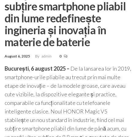
subțire smartphone pliabil
din lume redefinește
ingineria și inovația în
materie de baterie
August 6, 2025
By
admin
0
București, 6 august 2025 –
De la lansarea lor în 2019,
smartphone-urile pliabile au trecut prin mai multe
etape de inovație – de la modele groase, care aveau
cute vizibile, la dispozitive elegante și practice,
comparabile ca funcționalitate cu telefoanele
inteligente clasice. Noul HONOR Magic V5
stabilește un nou standard în industrie, fiind cel mai
subțire smartphone pliabil din lume de până acum, cu
un profil ultra-subțire de 8,8 mm și o greutate de doar