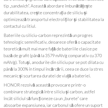
tip „sandwich”. Această abordare îmbunătățește
durabilitatea, crește concentrația de siliciu și
optimizează transportul electroliților și stabilitatea la
contactul cu litiul.
Bateriile cu siliciu-carbon reprezintă un progres
tehnologic semnificativ, deoarece oferă o capacitate
teoretică mult mai mare față de bateriile clasice pe
bază de grafit (până la 3579 mAh/g comparativ cu 370
mAh/g). Totuși, anodurile din siliciu pur se pot dilata cu
până la 300% în timpul încărcării, ceea ce duce la stres
mecanic și scurtarea duratei de viață a bateriei.
HONOR rezolvă această provocare printr-o
combinare strategică între siliciu și carbon, astfel
încât siliciul să funcționeze ca un „burete” care
absoarbe expansiunea, iar carbonul să ofere un suport