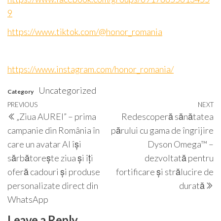
9
https://www.tiktok.com/@honor_romania
https://www.instagram.com/honor_romania/
Uncategorized
Category
Post
Previous
PREVIOUS
NEXT
N
„Ziua AUREI” – prima
Redescoperă sănătatea
navigation
Post
P
campanie din România în
părului cu gama de îngrijire
care un avatar AI își
Dyson Omega™ –
sărbătorește ziua și îți
dezvoltată pentru
oferă cadouri și produse
fortificare și strălucire de
personalizate direct din
durată
WhatsApp
Leave a Reply