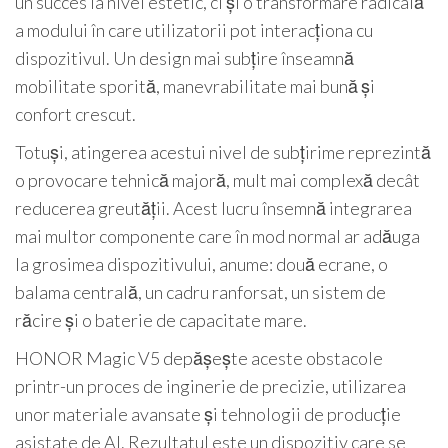
un succes la nivel estetic, ci și o transformare radicală
a modului în care utilizatorii pot interacționa cu
dispozitivul. Un design mai subțire înseamnă
mobilitate sporită, manevrabilitate mai bună și
confort crescut.
Totuși, atingerea acestui nivel de subțirime reprezintă
o provocare tehnică majoră, mult mai complexă decât
reducerea greutății. Acest lucru însemnă integrarea
mai multor componente care în mod normal ar adăuga
la grosimea dispozitivului, anume: două ecrane, o
balama centrală, un cadru ranforsat, un sistem de
răcire și o baterie de capacitate mare.
HONOR Magic V5 depășește aceste obstacole
printr-un proces de inginerie de precizie, utilizarea
unor materiale avansate și tehnologii de producție
asistate de AI. Rezultatul este un dispozitiv care se