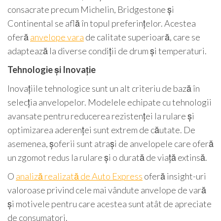
consacrate precum Michelin, Bridgestone și
Continental se află în topul preferințelor. Acestea
oferă
anvelope vara
de calitate superioară, care se
adaptează la diverse condiții de drum și temperaturi.
Tehnologie și Inovație
Inovațiile tehnologice sunt un alt criteriu de bază în
selecția anvelopelor. Modelele echipate cu tehnologii
avansate pentru reducerea rezistenței la rulare și
optimizarea aderenței sunt extrem de căutate. De
asemenea, șoferii sunt atrași de anvelopele care oferă
un zgomot redus la rulare și o durată de viață extinsă.
O
analiză realizată de Auto Express
oferă insight-uri
valoroase privind cele mai vândute anvelope de vară
și motivele pentru care acestea sunt atât de apreciate
de consumatori.