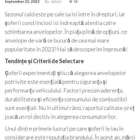
September 22, 2023
By
admin
0
Sezonul cald este pe cale sa isi intre în drepturi, iar
șoferii constiinciosi isi indreaptă atentia catre
schimbarea anvelopelor. În piața plină de opțiuni, ce
anvelope de vară se bucură de cea mai mare
popularitate în 2023? Hai să descoperim împreună!
Tendințe și Criterii de Selectare
Șoferii experimentați știu că alegerea anvelopelor
potrivite este esențială pentru siguranța și
performanța vehiculului. Factori precum aderența,
durabilitatea și eficiența consumului de combustibil
sunt esențiali. Nu în ultimul rând, raportul calitate-preț
joacă un rol decisiv în alegerea consumatorilor.
Unul dintre primele lucruri pe care șoferii le iau în
considerare este reputația brandului. În acest an, mărci