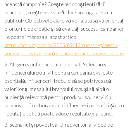
această campanie? Creșterea conștientizării
brandului, creșterea vânzărilor sau angajarea cu
publicul? Obiectivele clare vă vor ajuta să vă orientați
eforturile de creație și să evaluați succesul campaniei.
Te poate interesa si acest articol
https://activitybox.ro/2023/09/12/cum-sa-gasesti-
vocea-potrivita-pentru-brand-ul-tau-in-advertoriale/
.
2. Alegerea influencerului potrivit: Selectarea
influencerului potrivit pentru campania dvs. este
esențială. Influencerii trebuie să se potrivească
valorilor și mesajului brandului dvs. și să aibă o
audiență relevantă pentru produsul sau serviciul
promovat. Colaborarea cu influenceri autentici și cu o
reputație solidă poate aduce rezultate mai bune.
3. Scenariul și povestea: Un advertorial video de