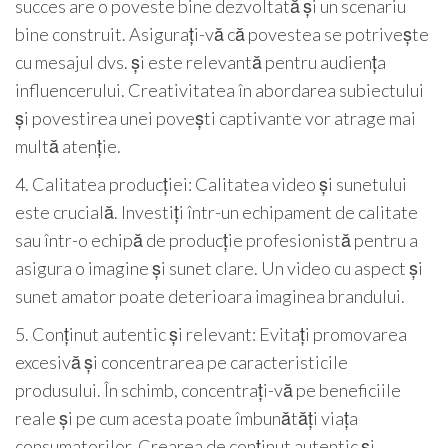
succes are o poveste bine dezvoltată și un scenariu
bine construit. Asigurați-vă că povestea se potrivește
cu mesajul dvs. și este relevantă pentru audiența
influencerului. Creativitatea în abordarea subiectului
și povestirea unei povești captivante vor atrage mai
multă atenție.
4. Calitatea producției: Calitatea video și sunetului
este crucială. Investiți într-un echipament de calitate
sau într-o echipă de producție profesionistă pentru a
asigura o imagine și sunet clare. Un video cu aspect și
sunet amator poate deterioara imaginea brandului.
5. Conținut autentic și relevant: Evitați promovarea
excesivă și concentrarea pe caracteristicile
produsului. În schimb, concentrați-vă pe beneficiile
reale și pe cum acesta poate îmbunătăți viața
consumatorilor. Crearea de conținut autentic și