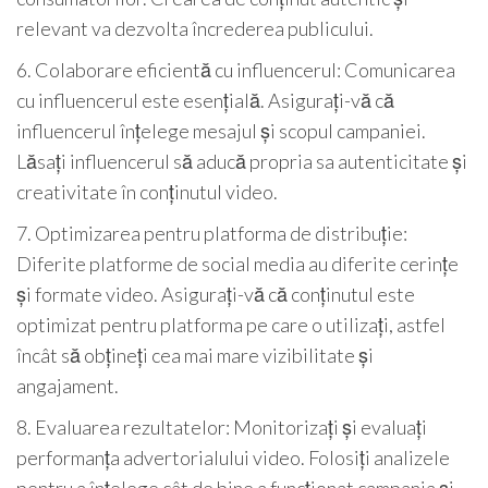
relevant va dezvolta încrederea publicului.
6. Colaborare eficientă cu influencerul: Comunicarea
cu influencerul este esențială. Asigurați-vă că
influencerul înțelege mesajul și scopul campaniei.
Lăsați influencerul să aducă propria sa autenticitate și
creativitate în conținutul video.
7. Optimizarea pentru platforma de distribuție:
Diferite platforme de social media au diferite cerințe
și formate video. Asigurați-vă că conținutul este
optimizat pentru platforma pe care o utilizați, astfel
încât să obțineți cea mai mare vizibilitate și
angajament.
8. Evaluarea rezultatelor: Monitorizați și evaluați
performanța advertorialului video. Folosiți analizele
pentru a înțelege cât de bine a funcționat campania și