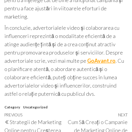
pentru a face ajustări în viitoarele eforturi de
marketing.
În concluzie, advertorialele video și colaborarea cu
influenceri reprezintă o modalitate eficientă de a
atinge audiențe țintă și de a crea conținut atractiv
pentru promovarea produselor și serviciilor. Despre
advertoriale scrie, vezi mai multe pe
GoAvant.ro
. Cu
o planificare atentă, o abordare autentică și o
colaborare eficientă, puteți obține succes în lumea
advertorialelor video și influencerilor, construind
astfel o relație puternică cu publicul dvs.
Category
Uncategorized
Post
Previous
PREVIOUS
NEXT
N
Strategii de Marketing
Cum Să Creați o Campanie
navigation
Post
P
Online pentru Creșterea
de Marketing Online de