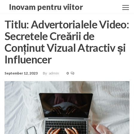
Skip
Inovam pentru viitor
to
the
Titlu: Advertorialele Video:
content
Secretele Creării de
Conținut Vizual Atractiv și
Influencer
September 12, 2023
By
admin
0