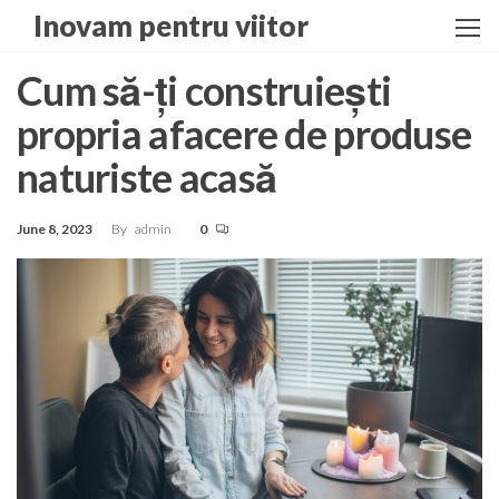
Skip
Inovam pentru viitor
to
the
Cum să-ți construiești
content
propria afacere de produse
naturiste acasă
June 8, 2023
By
admin
0