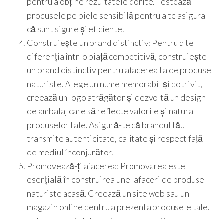
pentru a obține rezultatele dorite. Testează
produsele pe piele sensibilă pentru a te asigura
că sunt sigure și eficiente.
Construiește un brand distinctiv: Pentru a te
diferenția într-o piață competitivă, construiește
un brand distinctiv pentru afacerea ta de produse
naturiste. Alege un nume memorabil și potrivit,
creează un logo atrăgător și dezvoltă un design
de ambalaj care să reflecte valorile și natura
produselor tale. Asigură-te că brandul tău
transmite autenticitate, calitate și respect față
de mediul înconjurător.
Promovează-ți afacerea: Promovarea este
esențială în construirea unei afaceri de produse
naturiste acasă. Creează un site web sau un
magazin online pentru a prezenta produsele tale.