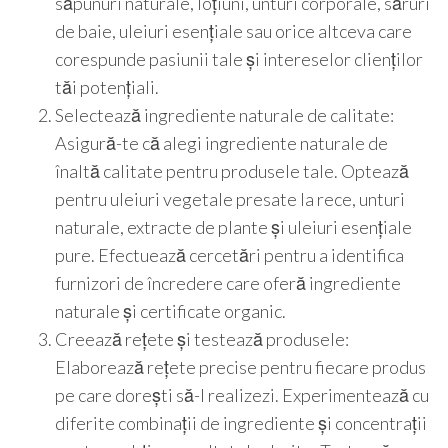
săpunuri naturale, loțiuni, unturi corporale, săruri
de baie, uleiuri esențiale sau orice altceva care
corespunde pasiunii tale și intereselor clienților
tăi potențiali.
Selectează ingrediente naturale de calitate:
Asigură-te că alegi ingrediente naturale de
înaltă calitate pentru produsele tale. Optează
pentru uleiuri vegetale presate la rece, unturi
naturale, extracte de plante și uleiuri esențiale
pure. Efectuează cercetări pentru a identifica
furnizori de încredere care oferă ingrediente
naturale și certificate organic.
Creează rețete și testează produsele:
Elaborează rețete precise pentru fiecare produs
pe care dorești să-l realizezi. Experimentează cu
diferite combinații de ingrediente și concentrații