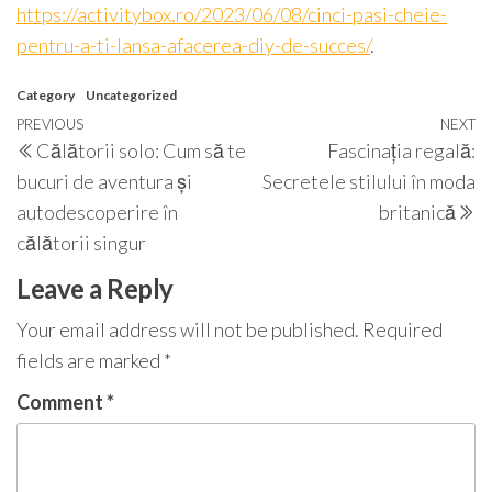
https://activitybox.ro/2023/06/08/cinci-pasi-cheie-
pentru-a-ti-lansa-afacerea-diy-de-succes/
.
Category
Uncategorized
Post
Previous
PREVIOUS
NEXT
N
Călătorii solo: Cum să te
Fascinația regală:
navigation
Post
P
bucuri de aventura și
Secretele stilului în moda
autodescoperire în
britanică
călătorii singur
Leave a Reply
Your email address will not be published.
Required
fields are marked
*
Comment
*