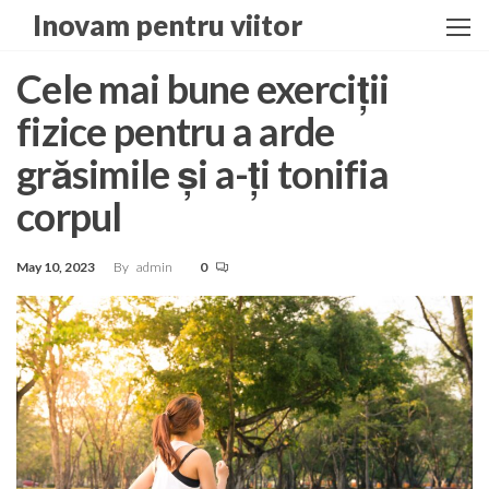
Skip
Inovam pentru viitor
to
the
Cele mai bune exerciții
content
fizice pentru a arde
grăsimile și a-ți tonifia
corpul
May 10, 2023
By
admin
0