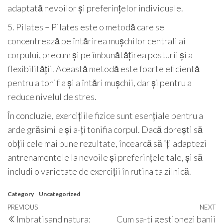
adaptată nevoilor și preferințelor individuale.
5. Pilates – Pilates este o metodă care se
concentrează pe întărirea mușchilor centrali ai
corpului, precum și pe îmbunătățirea posturii și a
flexibilității. Această metodă este foarte eficientă
pentru a tonifia și a întări mușchii, dar și pentru a
reduce nivelul de stres.
În concluzie, exercițiile fizice sunt esențiale pentru a
arde grăsimile și a-ți tonifia corpul. Dacă dorești să
obții cele mai bune rezultate, încearcă să îți adaptezi
antrenamentele la nevoile și preferințele tale, și să
includi o varietate de exerciții în rutina ta zilnică.
Category
Uncategorized
Post
Previous
PREVIOUS
NEXT
N
Imbratisand natura:
Cum sa-ti gestionezi banii
Post
P