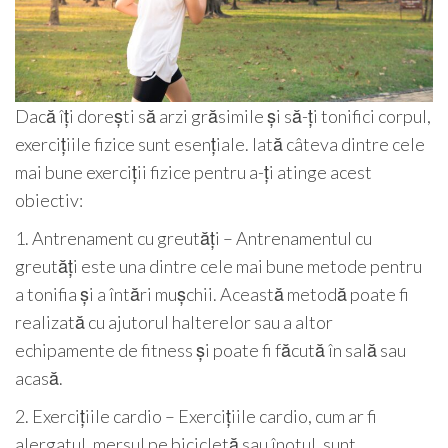
Dacă îți dorești să arzi grăsimile și să-ți tonifici corpul,
exercițiile fizice sunt esențiale. Iată câteva dintre cele
mai bune exerciții fizice pentru a-ți atinge acest
obiectiv:
1. Antrenament cu greutăți – Antrenamentul cu
greutăți este una dintre cele mai bune metode pentru
a tonifia și a întări mușchii. Această metodă poate fi
realizată cu ajutorul halterelor sau a altor
echipamente de fitness și poate fi făcută în sală sau
acasă.
2. Exercițiile cardio – Exercițiile cardio, cum ar fi
alergatul, mersul pe bicicletă sau înotul, sunt