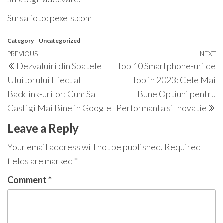
Sursa foto: pexels.com
Category
Uncategorized
Post
Previous
PREVIOUS
NEXT
N
Dezvaluiri din Spatele
Top 10 Smartphone-uri de
navigation
Post
P
Uluitorului Efect al
Top in 2023: Cele Mai
Backlink-urilor: Cum Sa
Bune Optiuni pentru
Castigi Mai Bine in Google
Performanta si Inovatie
Leave a Reply
Your email address will not be published.
Required
fields are marked
*
Comment
*