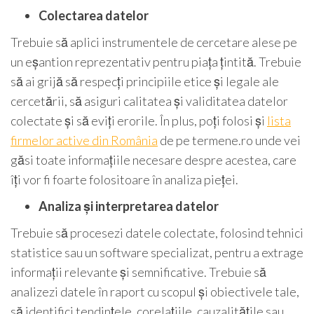
Colectarea datelor
Trebuie să aplici instrumentele de cercetare alese pe
un eșantion reprezentativ pentru piața țintită. Trebuie
să ai grijă să respecți principiile etice și legale ale
cercetării, să asiguri calitatea și validitatea datelor
colectate și să eviți erorile. În plus, poți folosi și
lista
firmelor active din România
de pe termene.ro unde vei
găsi toate informațiile necesare despre acestea, care
îți vor fi foarte folositoare în analiza pieței.
Analiza și interpretarea datelor
Trebuie să procesezi datele colectate, folosind tehnici
statistice sau un software specializat, pentru a extrage
informații relevante și semnificative. Trebuie să
analizezi datele în raport cu scopul și obiectivele tale,
să identifici tendințele, corelațiile, cauzalitățile sau