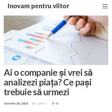
Skip
Inovam pentru viitor
to
the
content
Ai o companie și vrei să
analizezi piața? Ce pași
trebuie să urmezi
October 24, 2023
By
admin
0