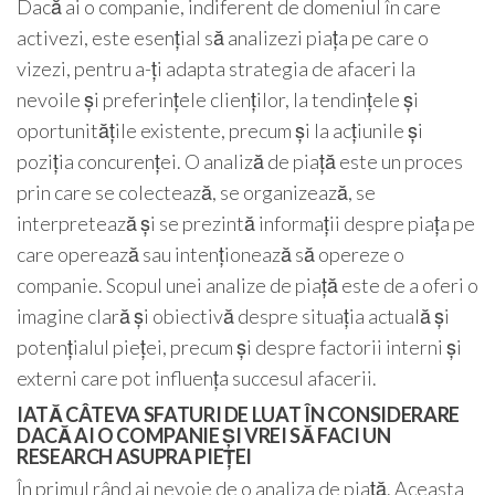
Dacă ai o companie, indiferent de domeniul în care
activezi, este esențial să analizezi piața pe care o
vizezi, pentru a-ți adapta strategia de afaceri la
nevoile și preferințele clienților, la tendințele și
oportunitățile existente, precum și la acțiunile și
poziția concurenței. O analiză de piață este un proces
prin care se colectează, se organizează, se
interpretează și se prezintă informații despre piața pe
care operează sau intenționează să opereze o
companie. Scopul unei analize de piață este de a oferi o
imagine clară și obiectivă despre situația actuală și
potențialul pieței, precum și despre factorii interni și
externi care pot influența succesul afacerii.
IATĂ CÂTEVA SFATURI DE LUAT ÎN CONSIDERARE
DACĂ AI O COMPANIE ȘI VREI SĂ FACI UN
RESEARCH ASUPRA PIEȚEI
În primul rând ai nevoie de o analiza de piață. Aceasta