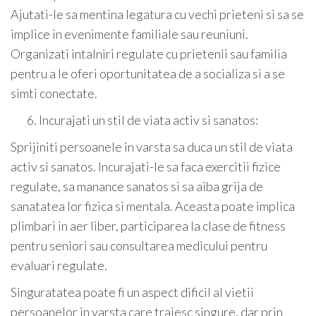
Ajutati-le sa mentina legatura cu vechi prieteni si sa se
implice in evenimente familiale sau reuniuni.
Organizati intalniri regulate cu prietenii sau familia
pentru a le oferi oportunitatea de a socializa si a se
simti conectate.
Incurajati un stil de viata activ si sanatos:
Sprijiniti persoanele in varsta sa duca un stil de viata
activ si sanatos. Incurajati-le sa faca exercitii fizice
regulate, sa manance sanatos si sa aiba grija de
sanatatea lor fizica si mentala. Aceasta poate implica
plimbari in aer liber, participarea la clase de fitness
pentru seniori sau consultarea medicului pentru
evaluari regulate.
Singuratatea poate fi un aspect dificil al vietii
persoanelor in varsta care traiesc singure, dar prin