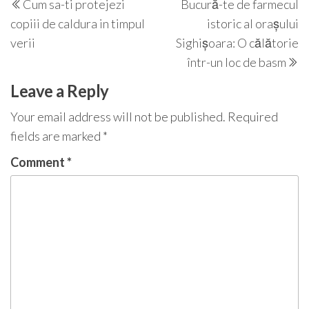
Cum sa-ti protejezi
Bucură-te de farmecul
navigation
Post
P
copiii de caldura in timpul
istoric al orașului
verii
Sighișoara: O călătorie
într-un loc de basm
Leave a Reply
Your email address will not be published.
Required
fields are marked
*
Comment
*