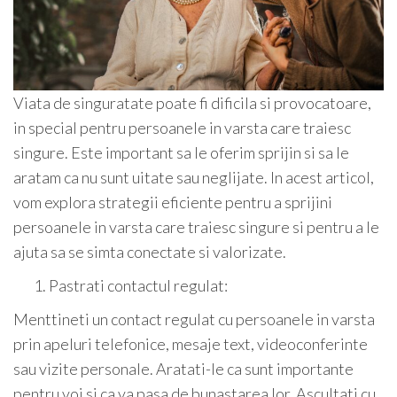
Viata de singuratate poate fi dificila si provocatoare,
in special pentru persoanele in varsta care traiesc
singure. Este important sa le oferim sprijin si sa le
aratam ca nu sunt uitate sau neglijate. In acest articol,
vom explora strategii eficiente pentru a sprijini
persoanele in varsta care traiesc singure si pentru a le
ajuta sa se simta conectate si valorizate.
Pastrati contactul regulat:
Menttineti un contact regulat cu persoanele in varsta
prin apeluri telefonice, mesaje text, videoconferinte
sau vizite personale. Aratati-le ca sunt importante
pentru voi si ca va pasa de bunastarea lor. Ascultati cu