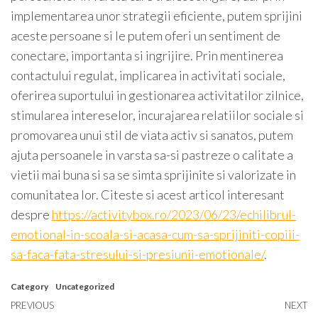
implementarea unor strategii eficiente, putem sprijini
aceste persoane si le putem oferi un sentiment de
conectare, importanta si ingrijire. Prin mentinerea
contactului regulat, implicarea in activitati sociale,
oferirea suportului in gestionarea activitatilor zilnice,
stimularea intereselor, incurajarea relatiilor sociale si
promovarea unui stil de viata activ si sanatos, putem
ajuta persoanele in varsta sa-si pastreze o calitate a
vietii mai buna si sa se simta sprijinite si valorizate in
comunitatea lor. Citeste si acest articol interesant
despre
https://activitybox.ro/2023/06/23/echilibrul-
emotional-in-scoala-si-acasa-cum-sa-sprijiniti-copiii-
sa-faca-fata-stresului-si-presiunii-emotionale/
.
Category
Uncategorized
Post
Previous
PREVIOUS
NEXT
N