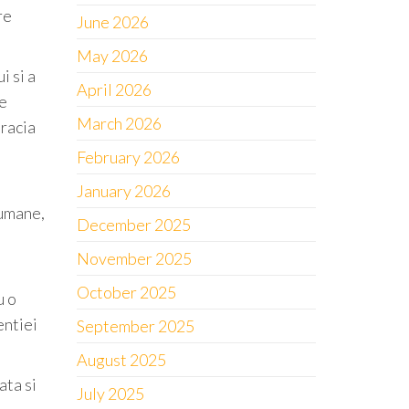
re
June 2026
May 2026
i si a
April 2026
De
March 2026
aracia
February 2026
January 2026
rumane,
December 2025
November 2025
October 2025
u o
entiei
September 2025
August 2025
ata si
July 2025