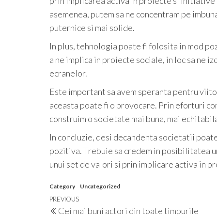
prin implicarea activa in proiecte si initiative
asemenea, putem sa ne concentram pe imbunata
puternice si mai solide.
In plus, tehnologia poate fi folosita in mod po
a ne implica in proiecte sociale, in loc sa ne i
ecranelor.
Este important sa avem speranta pentru viitor 
aceasta poate fi o provocare. Prin eforturi com
construim o societate mai buna, mai echitabila
In concluzie, desi decandenta societatii poat
pozitiva. Trebuie sa credem in posibilitatea u
unui set de valori si prin implicare activa in pr
Category
Uncategorized
Post
Previous
PREVIOUS
Cei mai buni actori din toate timpurile
Post