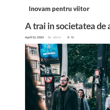
Skip
Inovam pentru viitor
to
the
A trai in societatea de
content
April 13, 2023
By
admin
0