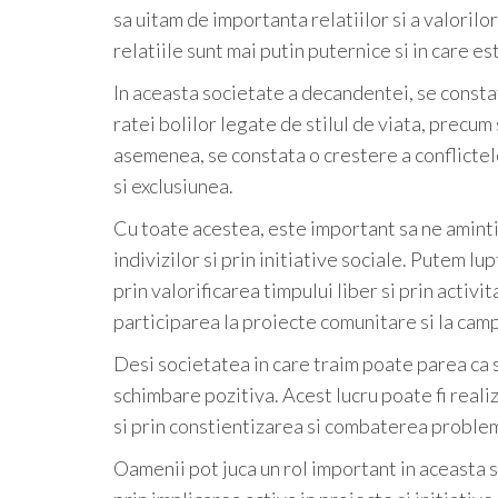
sa uitam de importanta relatiilor si a valorilo
relatiile sunt mai putin puternice si in care es
In aceasta societate a decandentei, se constata 
ratei bolilor legate de stilul de viata, precum 
asemenea, se constata o crestere a conflictelo
si exclusiunea.
Cu toate acestea, este important sa ne aminti
indivizilor si prin initiative sociale. Putem 
prin valorificarea timpului liber si prin activit
participarea la proiecte comunitare si la camp
Desi societatea in care traim poate parea ca 
schimbare pozitiva. Acest lucru poate fi realiz
si prin constientizarea si combaterea proble
Oamenii pot juca un rol important in aceasta 