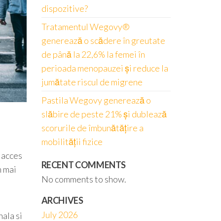
dispozitive?
Tratamentul Wegovy®
generează o scădere în greutate
de până la 22,6% la femei în
perioada menopauzei și reduce la
jumătate riscul de migrene
Pastila Wegovy generează o
slăbire de peste 21% și dublează
scorurile de îmbunătățire a
mobilității fizice
 acces
RECENT COMMENTS
m mai
No comments to show.
ARCHIVES
July 2026
ala si