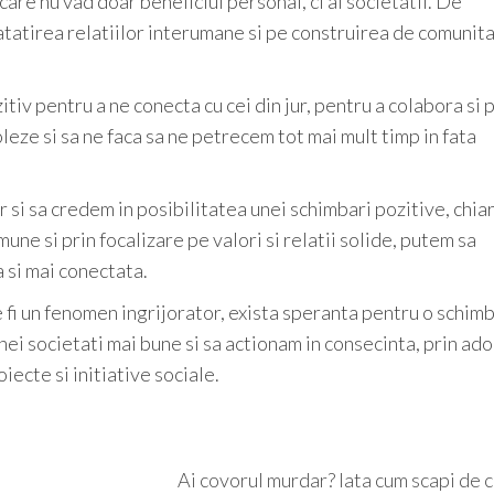
 care nu vad doar beneficiul personal, ci al societatii. De
tirea relatiilor interumane si pe construirea de comunita
zitiv pentru a ne conecta cu cei din jur, pentru a colabora si 
zoleze si sa ne faca sa ne petrecem tot mai mult timp in fata
si sa credem in posibilitatea unei schimbari pozitive, chia
une si prin focalizare pe valori si relatii solide, putem sa
 si mai conectata.
e fi un fenomen ingrijorator, exista speranta pentru o schim
nei societati mai bune si sa actionam in consecinta, prin ad
oiecte si initiative sociale.
Ai covorul murdar? Iata cum scapi de 